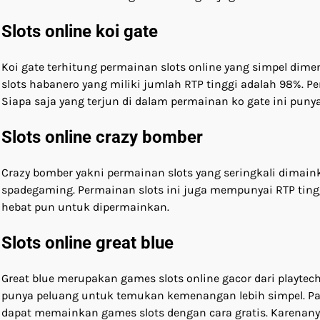
Slots online koi gate
Koi gate terhitung permainan slots online yang simpel dimena
slots habanero yang miliki jumlah RTP tinggi adalah 98%. Pe
Siapa saja yang terjun di dalam permainan ko gate ini puny
Slots online crazy bomber
Crazy bomber yakni permainan slots yang seringkali dimainka
spadegaming. Permainan slots ini juga mempunyai RTP tinggi
hebat pun untuk dipermainkan.
Slots online great blue
Great blue merupakan games slots online gacor dari playtec
punya peluang untuk temukan kemenangan lebih simpel. Pada
dapat memainkan games slots dengan cara gratis. Karenany