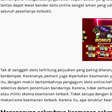
lantas dapat lewat bandar slots online sangat aman yan
seluruh pesertanya terbukti.
Tak di sanggah slots terhitung perjudian yang paling dilara
berdampak. Karenanya, pemain juga diperlukan keamanan ya
itu, dengan makin bertambahnya pengagum slots online keh
selective dalam penentuan bandarnya. Karena, tidak semuan
atau miliki skema keamanan terbaik. Tidak serupa dengan 
mekanisme keamanan terbaik. Karena itu, apa struktur keam