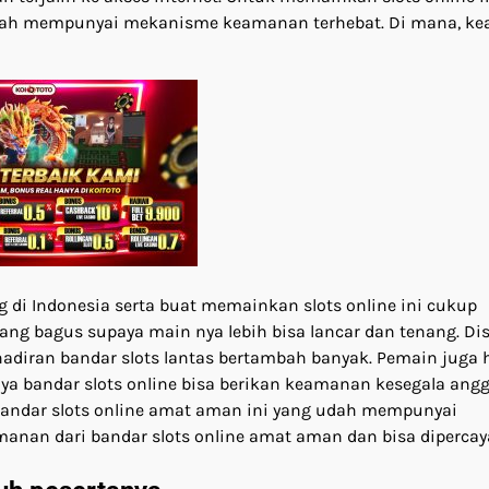
g udah mempunyai mekanisme keamanan terhebat. Di mana, 
ng di Indonesia serta buat memainkan slots online ini cukup
ng bagus supaya main nya lebih bisa lancar dan tenang. D
adiran bandar slots lantas bertambah banyak. Pemain juga 
ya bandar slots online bisa berikan keamanan kesegala ang
bandar slots online amat aman ini yang udah mempunyai
anan dari bandar slots online amat aman dan bisa dipercaya