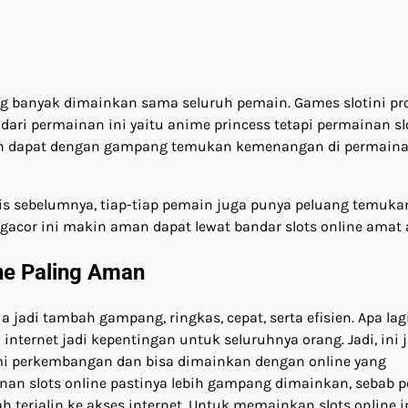
ang banyak dimainkan sama seluruh pemain. Games slotini pr
 dari permainan ini yaitu anime princess tetapi permainan slo
n dapat dengan gampang temukan kemenangan di permainan
lis sebelumnya, tiap-tiap pemain juga punya peluang temuka
 gacor ini makin aman dapat lewat bandar slots online amat
ne Paling Aman
jadi tambah gampang, ringkas, cepat, serta efisien. Apa lag
internet jadi kepentingan untuk seluruhnya orang. Jadi, ini 
mi perkembangan dan bisa dimainkan dengan online yang
nan slots online pastinya lebih gampang dimainkan, sebab 
 terjalin ke akses internet. Untuk memainkan slots online i