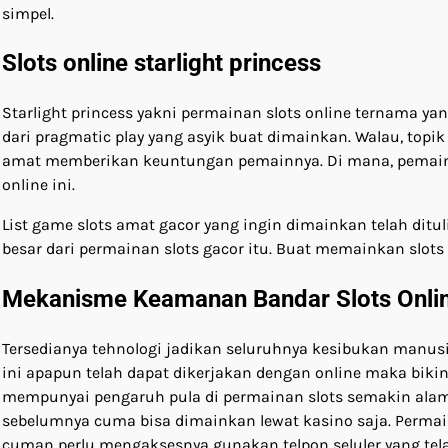
simpel.
Slots online starlight princess
Starlight princess yakni permainan slots online ternama y
dari pragmatic play yang asyik buat dimainkan. Walau, topik
amat memberikan keuntungan pemainnya. Di mana, pemai
online ini.
List game slots amat gacor yang ingin dimainkan telah ditu
besar dari permainan slots gacor itu. Buat memainkan slots
Mekanisme Keamanan Bandar Slots Onli
Tersedianya tehnologi jadikan seluruhnya kesibukan manusia 
ini apapun telah dapat dikerjakan dengan online maka bikin 
mempunyai pengaruh pula di permainan slots semakin ala
sebelumnya cuma bisa dimainkan lewat kasino saja. Permai
cuman perlu mengaksesnya gunakan telpon seluler yang telah