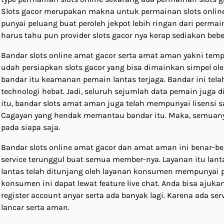
Slots gacor merupakan makna untuk permainan slots online 
punyai peluang buat peroleh jekpot lebih ringan dari permai
harus tahu pun provider slots gacor nya kerap sediakan bebe
Bandar slots online amat gacor serta amat aman yakni tempa
udah persiapkan slots gacor yang bisa dimainkan simpel ol
bandar itu keamanan pemain lantas terjaga. Bandar ini te
technologi hebat. Jadi, seluruh sejumlah data pemain juga
itu, bandar slots amat aman juga telah mempunyai lisensi sa
Cagayan yang hendak memantau bandar itu. Maka, semuan
pada siapa saja.
Bandar slots online amat gacor dan amat aman ini benar
service terunggul buat semua member-nya. Layanan itu lanta
lantas telah ditunjang oleh layanan konsumen mempunyai
konsumen ini dapat lewat feature live chat. Anda bisa ajukan
register account anyar serta ada banyak lagi. Karena ada s
lancar serta aman.