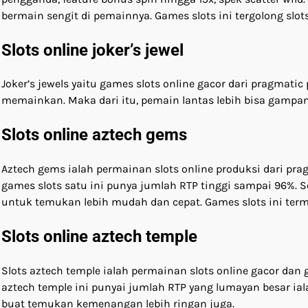
bermain sengit di pemainnya. Games slots ini tergolong sl
Slots online joker’s jewel
Joker’s jewels yaitu games slots online gacor dari pragmatic 
memainkan. Maka dari itu, pemain lantas lebih bisa gampan
Slots online aztech gems
Aztech gems ialah permainan slots online produksi dari pr
games slots satu ini punya jumlah RTP tinggi sampai 96%. 
untuk temukan lebih mudah dan cepat. Games slots ini term
Slots online aztech temple
Slots aztech temple ialah permainan slots online gacor dan 
aztech temple ini punyai jumlah RTP yang lumayan besar ia
buat temukan kemenangan lebih ringan juga.