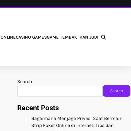
 ONLINE
CASINO GAMES
GAME TEMBAK IKAN JUDI
Search
Search
Recent Posts
Bagaimana Menjaga Privasi Saat Bermain
Strip Poker Online di Internet: Tips dan