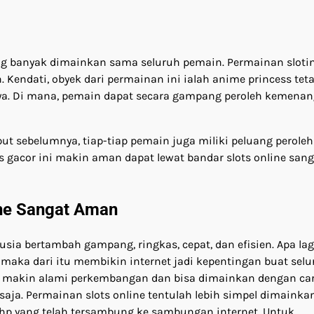
yang banyak dimainkan sama seluruh pemain. Permainan sloti
 Kendati, obyek dari permainan ini ialah anime princess teta
a. Di mana, pemain dapat secara gampang peroleh kemenan
ut sebelumnya, tiap-tiap pemain juga miliki peluang peroleh
s gacor ini makin aman dapat lewat bandar slots online sang
ne Sangat Aman
ia bertambah gampang, ringkas, cepat, dan efisien. Apa lag
 maka dari itu membikin internet jadi kepentingan buat sel
ots makin alami perkembangan dan bisa dimainkan dengan ca
aja. Permainan slots online tentulah lebih simpel dimainkan
 yang telah tersambung ke sambungan internet. Untuk