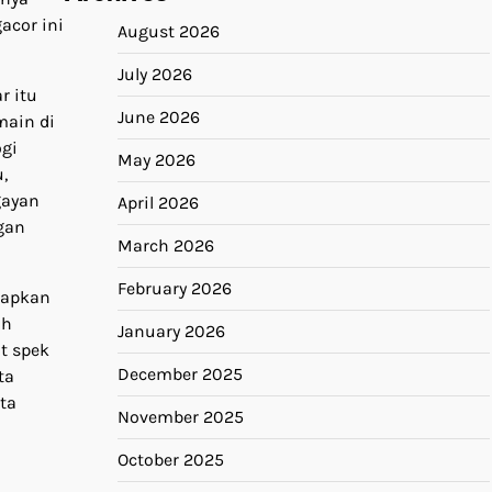
acor ini
August 2026
July 2026
r itu
June 2026
main di
ogi
May 2026
,
gayan
April 2026
gan
March 2026
February 2026
iapkan
ah
January 2026
t spek
December 2025
ta
ta
November 2025
October 2025