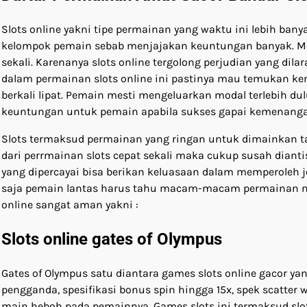
Slots online yakni tipe permainan yang waktu ini lebih ba
kelompok pemain sebab menjajakan keuntungan banyak. Mes
sekali. Karenanya slots online tergolong perjudian yang dil
dalam permainan slots online ini pastinya mau temukan 
berkali lipat. Pemain mesti mengeluarkan modal terlebih du
keuntungan untuk pemain apabila sukses gapai kemenangan 
Slots termaksud permainan yang ringan untuk dimainkan ta
dari perrmainan slots cepat sekali maka cukup susah diantisi
yang dipercayai bisa berikan keluasaan dalam memperoleh jek
saja pemain lantas harus tahu macam-macam permainan nya.
online sangat aman yakni :
Slots online gates of Olympus
Gates of Olympus satu diantara games slots online gacor yan
pengganda, spesifikasi bonus spin hingga 15x, spek scatter 
main heboh pada pemainnya. Games slots ini termaksud slot