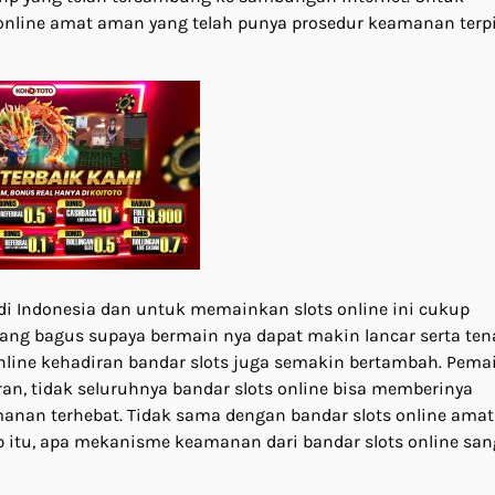
 online amat aman yang telah punya prosedur keamanan terpil
h di Indonesia dan untuk memainkan slots online ini cukup
ng bagus supaya bermain nya dapat makin lancar serta ten
nline kehadiran bandar slots juga semakin bertambah. Pema
ran, tidak seluruhnya bandar slots online bisa memberinya
nan terhebat. Tidak sama dengan bandar slots online ama
 itu, apa mekanisme keamanan dari bandar slots online san