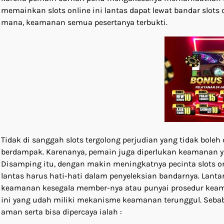
memainkan slots online ini lantas dapat lewat bandar slots
mana, keamanan semua pesertanya terbukti.
Tidak di sanggah slots tergolong perjudian yang tidak bole
berdampak. Karenanya, pemain juga diperlukan keamanan ya
Disamping itu, dengan makin meningkatnya pecinta slots o
lantas harus hati-hati dalam penyeleksian bandarnya. Lanta
keamanan kesegala member-nya atau punyai prosedur keama
ini yang udah miliki mekanisme keamanan terunggul. Sebab
aman serta bisa dipercaya ialah :