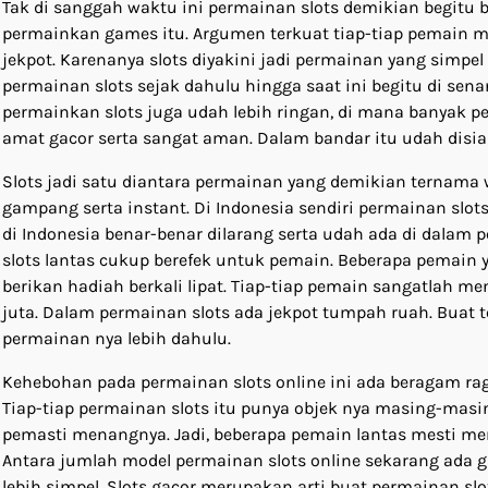
Tak di sanggah waktu ini permainan slots demikian begitu b
permainkan games itu. Argumen terkuat tiap-tiap pemain
jekpot. Karenanya slots diyakini jadi permainan yang simpe
permainan slots sejak dahulu hingga saat ini begitu di sena
permainkan slots juga udah lebih ringan, di mana banyak pe
amat gacor serta sangat aman. Dalam bandar itu udah disia
Slots jadi satu diantara permainan yang demikian ternama w
gampang serta instant. Di Indonesia sendiri permainan slots
di Indonesia benar-benar dilarang serta udah ada di dala
slots lantas cukup berefek untuk pemain. Beberapa pemain y
berikan hadiah berkali lipat. Tiap-tiap pemain sangatlah m
juta. Dalam permainan slots ada jekpot tumpah ruah. Buat
permainan nya lebih dahulu.
Kehebohan pada permainan slots online ini ada beragam ra
Tiap-tiap permainan slots itu punya objek nya masing-masi
pemasti menangnya. Jadi, beberapa pemain lantas mesti m
Antara jumlah model permainan slots online sekarang ada g
lebih simpel. Slots gacor merupakan arti buat permainan slo