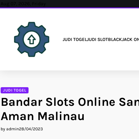
Skip
Aug 07, 2026, Friday
to
content
JUDI TOGEL
JUDI SLOT
BLACKJACK O
JUDI TOGEL
Bandar Slots Online Sa
Aman Malinau
by admin
28/04/2023