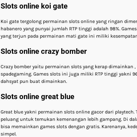
Slots online koi gate
Koi gate tergolong permainan slots online yang ringan dimena
habanero yang punyai jumlah RTP tinggi adalah 98%. Games s
yang terjun pada permainan mati gate ini miliki kesempata
Slots online crazy bomber
Crazy bomber yaitu permainan slots yang kerap dimainkan , 
spadegaming. Games slots ini juga miliki RTP tinggi yakni 
dahsyat pun buat dimainkan.
Slots online great blue
Great blue yakni permainan slots online gacor dari playtech
peluang untuk temukan kemenangan lebih gampang. Di dalam
bisa memainkan games slots dengan gratis. Karenanya, ked
simpel.