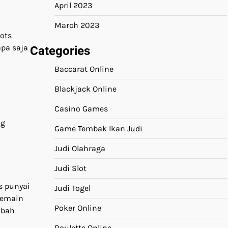
April 2023
March 2023
lots
apa saja
Categories
Baccarat Online
Blackjack Online
Casino Games
ng
Game Tembak Ikan Judi
Judi Olahraga
Judi Slot
s punyai
Judi Togel
pemain
Poker Online
mbah
Roulette Online