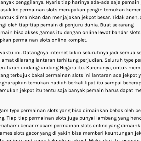
anyak penggilanya. Nyaris tiap harinya ada-ada saja pemain
 masuk ke permainan slots merupakan pengin temukan kem
l untuk dimainkan dan menjajakan jekpot besar. Tidak aneh, 
ngi oleh tiap-tiap pemain di penjuru dunia. Buat sekarang
main bisa akses games itu dengan online lewat bandar slots
pkan permainan slots online komplet.
aktu ini. Datangnya internet bikin seluruhnya jadi semua s
 amat dilarang lantaran terhitung perjudian. Seluruh type pe
m peraturan undang-undang Negara itu. Karenanya, untuk me
ang terbujuk bakal permainan slots ini lantaran ada jekpot 
engharapkan temukan hadiah berkali lipat itu sampai beberap
 temukan jekpot itu tentu saja banyak pemain harus dapat m
gam type permainan slots yang bisa dimainkan bebas oleh p
ng. Tiap-tiap permainan slots juga punyai lambang yang hend
emahami benar macam permainan slots online yang dimaink
ames slots gacor yang di yakin bisa memberi keuntungan je
ts online yang kerap keluarkan jekpot. Maka dari itu, pemain