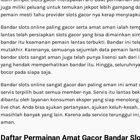
juga miliki peluang untuk temukan jekpot lebih gampang dar
pemain mesti tahu provider slots gacor nya kerap menyiapk
Bandar slots online paling gacor serta amat aman ialah temp
lantas telah persiapkan slots gacor yang bisa dimainkan si
bandar itu keamanan pemain lantas terbukti. Bandar ini tel
mutakhir. Karenanya, semuanya sejumlah data pemain lantas
bandar slots sangat aman juga telah punya lisensi sah dari 
yang hendak memperhatikan bandar itu. Hingga, seluruhny
bocor pada siapa saja.
Bandar slots online sangat gacor dan paling aman ini am
servis terpilih buat semua member-nya. Servis itu lantas bek
dibantu oleh layanan konsumen eksper yang siap menolong
live chat. Anda bisa ajukan pertanyaan, ajukan keluh-kesah, 
masihlah banyak yang lain. Karena ada service terunggul in
aman.
Daftar Permainan Amat Gacor Bandar Sl