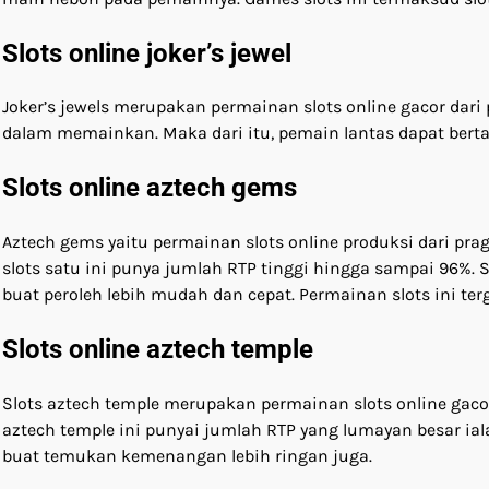
Slots online joker’s jewel
Joker’s jewels merupakan permainan slots online gacor dari 
dalam memainkan. Maka dari itu, pemain lantas dapat bert
Slots online aztech gems
Aztech gems yaitu permainan slots online produksi dari pr
slots satu ini punya jumlah RTP tinggi hingga sampai 96%.
buat peroleh lebih mudah dan cepat. Permainan slots ini te
Slots online aztech temple
Slots aztech temple merupakan permainan slots online gacor 
aztech temple ini punyai jumlah RTP yang lumayan besar ia
buat temukan kemenangan lebih ringan juga.