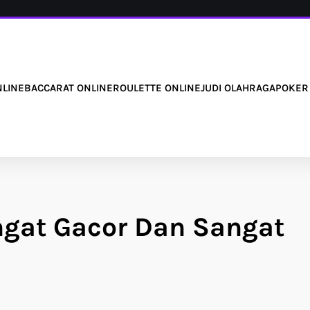
NLINE
BACCARAT ONLINE
ROULETTE ONLINE
JUDI OLAHRAGA
POKER
ngat Gacor Dan Sangat