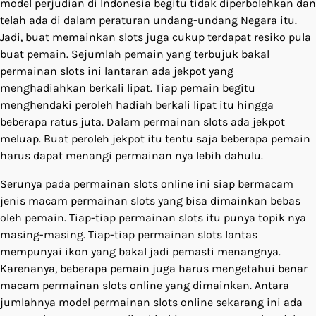
model perjudian di Indonesia begitu tidak diperbolehkan dan
telah ada di dalam peraturan undang-undang Negara itu.
Jadi, buat memainkan slots juga cukup terdapat resiko pula
buat pemain. Sejumlah pemain yang terbujuk bakal
permainan slots ini lantaran ada jekpot yang
menghadiahkan berkali lipat. Tiap pemain begitu
menghendaki peroleh hadiah berkali lipat itu hingga
beberapa ratus juta. Dalam permainan slots ada jekpot
meluap. Buat peroleh jekpot itu tentu saja beberapa pemain
harus dapat menangi permainan nya lebih dahulu.
Serunya pada permainan slots online ini siap bermacam
jenis macam permainan slots yang bisa dimainkan bebas
oleh pemain. Tiap-tiap permainan slots itu punya topik nya
masing-masing. Tiap-tiap permainan slots lantas
mempunyai ikon yang bakal jadi pemasti menangnya.
Karenanya, beberapa pemain juga harus mengetahui benar
macam permainan slots online yang dimainkan. Antara
jumlahnya model permainan slots online sekarang ini ada