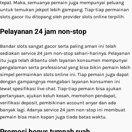
tepat. Maka, semuanya pemain juga mempunyai peluang
untuk temukan jekpot lebih gampang. Tiap-tiap permainan
slots gacor itu ditopang oleh provider slots online terpilih.
Pelayanan 24 jam non-stop
Bandar slots sangat gacor serta paling aman ini telah
sediakan service 24 jam non-stop sehari-harinya. Pelayanan
itu juga telah dibantu oleh layanan konsumen mempunyai
pengalaman serta professional yang bisa bikin pemain lebih
simpel permainkan slots online ini. Tiap pemain juga dapat
dengan gampangnya mengabari layanan konsumen ini
lewat spesifikasi live chat. Tiap-tiap pemain bisa ajukan
pertanyaan, ajukan keluh kesah, memohon pendapat,
verifikasi deposit, pembikinan account anyar dan ada
banyak lagi. Adanya service 24 jam non-stop ini membuat
pemain bisa main kapan juga tiada batas waktu.
Promosi bonus tumpah ruah