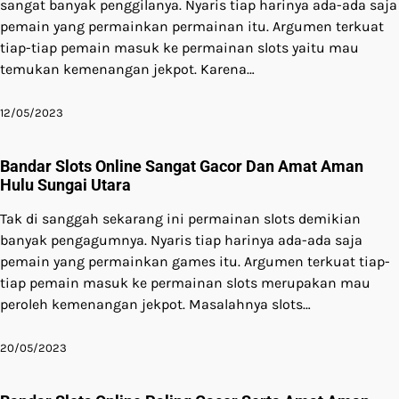
sangat banyak penggilanya. Nyaris tiap harinya ada-ada saja
pemain yang permainkan permainan itu. Argumen terkuat
tiap-tiap pemain masuk ke permainan slots yaitu mau
temukan kemenangan jekpot. Karena…
12/05/2023
Bandar Slots Online Sangat Gacor Dan Amat Aman
Hulu Sungai Utara
Tak di sanggah sekarang ini permainan slots demikian
banyak pengagumnya. Nyaris tiap harinya ada-ada saja
pemain yang permainkan games itu. Argumen terkuat tiap-
tiap pemain masuk ke permainan slots merupakan mau
peroleh kemenangan jekpot. Masalahnya slots…
20/05/2023