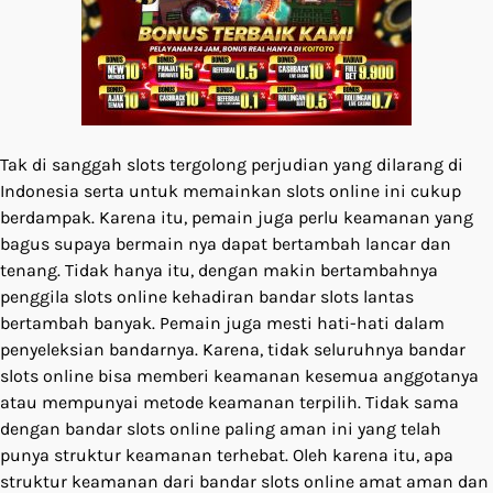
Tak di sanggah slots tergolong perjudian yang dilarang di
Indonesia serta untuk memainkan slots online ini cukup
berdampak. Karena itu, pemain juga perlu keamanan yang
bagus supaya bermain nya dapat bertambah lancar dan
tenang. Tidak hanya itu, dengan makin bertambahnya
penggila slots online kehadiran bandar slots lantas
bertambah banyak. Pemain juga mesti hati-hati dalam
penyeleksian bandarnya. Karena, tidak seluruhnya bandar
slots online bisa memberi keamanan kesemua anggotanya
atau mempunyai metode keamanan terpilih. Tidak sama
dengan bandar slots online paling aman ini yang telah
punya struktur keamanan terhebat. Oleh karena itu, apa
struktur keamanan dari bandar slots online amat aman dan