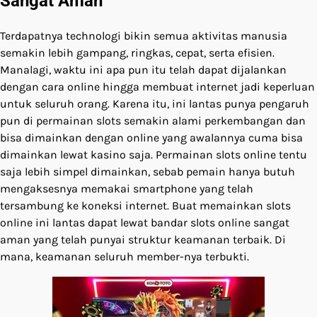
Sangat Aman
Terdapatnya technologi bikin semua aktivitas manusia
semakin lebih gampang, ringkas, cepat, serta efisien.
Manalagi, waktu ini apa pun itu telah dapat dijalankan
dengan cara online hingga membuat internet jadi keperluan
untuk seluruh orang. Karena itu, ini lantas punya pengaruh
pun di permainan slots semakin alami perkembangan dan
bisa dimainkan dengan online yang awalannya cuma bisa
dimainkan lewat kasino saja. Permainan slots online tentu
saja lebih simpel dimainkan, sebab pemain hanya butuh
mengaksesnya memakai smartphone yang telah
tersambung ke koneksi internet. Buat memainkan slots
online ini lantas dapat lewat bandar slots online sangat
aman yang telah punyai struktur keamanan terbaik. Di
mana, keamanan seluruh member-nya terbukti.