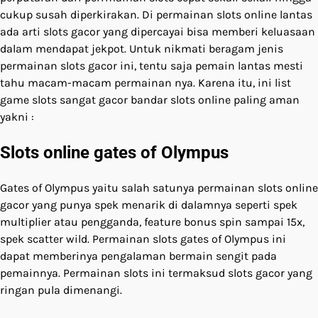
cukup susah diperkirakan. Di permainan slots online lantas
ada arti slots gacor yang dipercayai bisa memberi keluasaan
dalam mendapat jekpot. Untuk nikmati beragam jenis
permainan slots gacor ini, tentu saja pemain lantas mesti
tahu macam-macam permainan nya. Karena itu, ini list
game slots sangat gacor bandar slots online paling aman
yakni :
Slots online gates of Olympus
Gates of Olympus yaitu salah satunya permainan slots online
gacor yang punya spek menarik di dalamnya seperti spek
multiplier atau pengganda, feature bonus spin sampai 15x,
spek scatter wild. Permainan slots gates of Olympus ini
dapat memberinya pengalaman bermain sengit pada
pemainnya. Permainan slots ini termaksud slots gacor yang
ringan pula dimenangi.