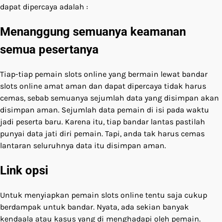
dapat dipercaya adalah :
Menanggung semuanya keamanan
semua pesertanya
Tiap-tiap pemain slots online yang bermain lewat bandar
slots online amat aman dan dapat dipercaya tidak harus
cemas, sebab semuanya sejumlah data yang disimpan akan
disimpan aman. Sejumlah data pemain di isi pada waktu
jadi peserta baru. Karena itu, tiap bandar lantas pastilah
punyai data jati diri pemain. Tapi, anda tak harus cemas
lantaran seluruhnya data itu disimpan aman.
Link opsi
Untuk menyiapkan pemain slots online tentu saja cukup
berdampak untuk bandar. Nyata, ada sekian banyak
kendaala atau kasus yang di menghadapi oleh pemain.