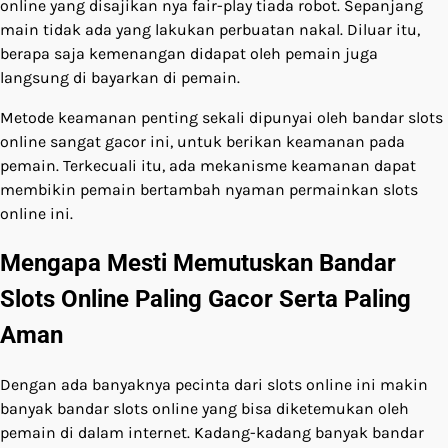
online yang disajikan nya fair-play tiada robot. Sepanjang
main tidak ada yang lakukan perbuatan nakal. Diluar itu,
berapa saja kemenangan didapat oleh pemain juga
langsung di bayarkan di pemain.
Metode keamanan penting sekali dipunyai oleh bandar slots
online sangat gacor ini, untuk berikan keamanan pada
pemain. Terkecuali itu, ada mekanisme keamanan dapat
membikin pemain bertambah nyaman permainkan slots
online ini.
Mengapa Mesti Memutuskan Bandar
Slots Online Paling Gacor Serta Paling
Aman
Dengan ada banyaknya pecinta dari slots online ini makin
banyak bandar slots online yang bisa diketemukan oleh
pemain di dalam internet. Kadang-kadang banyak bandar