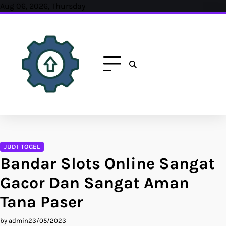
Skip
Aug 06, 2026, Thursday
to
content
JUDI TOGEL
Bandar Slots Online Sangat
Gacor Dan Sangat Aman
Tana Paser
by admin
23/05/2023