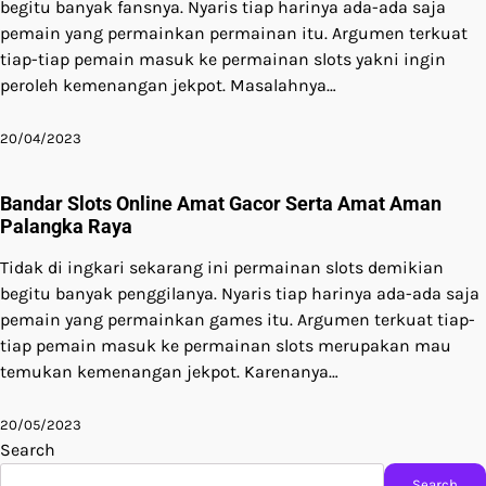
begitu banyak fansnya. Nyaris tiap harinya ada-ada saja
pemain yang permainkan permainan itu. Argumen terkuat
tiap-tiap pemain masuk ke permainan slots yakni ingin
peroleh kemenangan jekpot. Masalahnya…
20/04/2023
Bandar Slots Online Amat Gacor Serta Amat Aman
Palangka Raya
Tidak di ingkari sekarang ini permainan slots demikian
begitu banyak penggilanya. Nyaris tiap harinya ada-ada saja
pemain yang permainkan games itu. Argumen terkuat tiap-
tiap pemain masuk ke permainan slots merupakan mau
temukan kemenangan jekpot. Karenanya…
20/05/2023
Search
Search