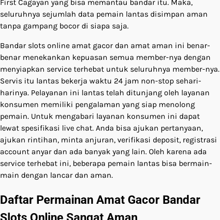
First Cagayan yang bisa memantau bandar itu. Maka,
seluruhnya sejumlah data pemain lantas disimpan aman
tanpa gampang bocor di siapa saja.
Bandar slots online amat gacor dan amat aman ini benar-
benar menekankan kepuasan semua member-nya dengan
menyiapkan service terhebat untuk seluruhnya member-nya.
Servis itu lantas bekerja waktu 24 jam non-stop sehari-
harinya. Pelayanan ini lantas telah ditunjang oleh layanan
konsumen memiliki pengalaman yang siap menolong
pemain. Untuk mengabari layanan konsumen ini dapat
lewat spesifikasi live chat. Anda bisa ajukan pertanyaan,
ajukan rintihan, minta anjuran, verifikasi deposit, registrasi
account anyar dan ada banyak yang lain. Oleh karena ada
service terhebat ini, beberapa pemain lantas bisa bermain-
main dengan lancar dan aman.
Daftar Permainan Amat Gacor Bandar
Slots Online Sangat Aman