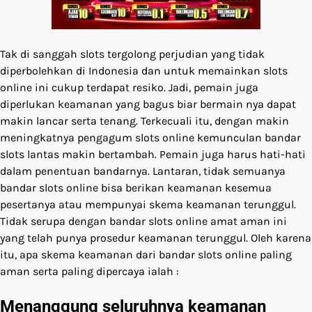
Tak di sanggah slots tergolong perjudian yang tidak
diperbolehkan di Indonesia dan untuk memainkan slots
online ini cukup terdapat resiko. Jadi, pemain juga
diperlukan keamanan yang bagus biar bermain nya dapat
makin lancar serta tenang. Terkecuali itu, dengan makin
meningkatnya pengagum slots online kemunculan bandar
slots lantas makin bertambah. Pemain juga harus hati-hati
dalam penentuan bandarnya. Lantaran, tidak semuanya
bandar slots online bisa berikan keamanan kesemua
pesertanya atau mempunyai skema keamanan terunggul.
Tidak serupa dengan bandar slots online amat aman ini
yang telah punya prosedur keamanan terunggul. Oleh karena
itu, apa skema keamanan dari bandar slots online paling
aman serta paling dipercaya ialah :
Menanggung seluruhnya keamanan