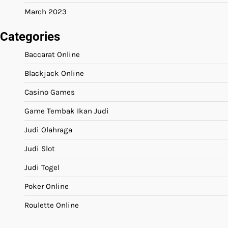
March 2023
Categories
Baccarat Online
Blackjack Online
Casino Games
Game Tembak Ikan Judi
Judi Olahraga
Judi Slot
Judi Togel
Poker Online
Roulette Online