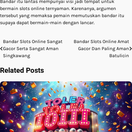
Bandar itu lantas mempunyai visi jadi tempat untuk
bermain slots online ternyaman. Karenanya, argumen
tersebut yang memaksa pemain memutuskan bandar itu
supaya dapat bermain-main dengan lancar.
Bandar Slots Online Sangat
Bandar Slots Online Amat
Post
Gacor Serta Sangat Aman
Gacor Dan Paling Aman
navigation
Singkawang
Batulicin
Related Posts