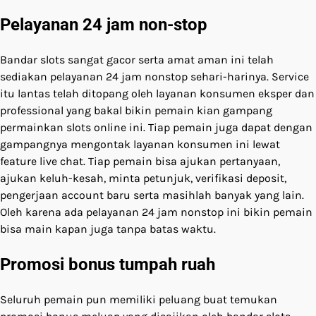
Pelayanan 24 jam non-stop
Bandar slots sangat gacor serta amat aman ini telah
sediakan pelayanan 24 jam nonstop sehari-harinya. Service
itu lantas telah ditopang oleh layanan konsumen eksper dan
professional yang bakal bikin pemain kian gampang
permainkan slots online ini. Tiap pemain juga dapat dengan
gampangnya mengontak layanan konsumen ini lewat
feature live chat. Tiap pemain bisa ajukan pertanyaan,
ajukan keluh-kesah, minta petunjuk, verifikasi deposit,
pengerjaan account baru serta masihlah banyak yang lain.
Oleh karena ada pelayanan 24 jam nonstop ini bikin pemain
bisa main kapan juga tanpa batas waktu.
Promosi bonus tumpah ruah
Seluruh pemain pun memiliki peluang buat temukan