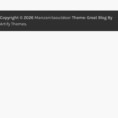
Copyright © 2026
Manzanitaoutdoor
Theme: Great Blog By
Artify Themes
.