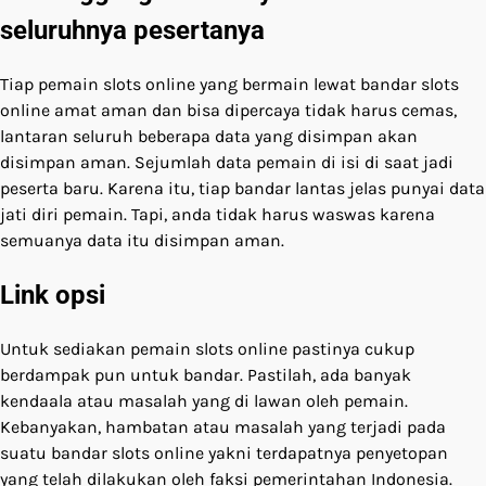
seluruhnya pesertanya
Tiap pemain slots online yang bermain lewat bandar slots
online amat aman dan bisa dipercaya tidak harus cemas,
lantaran seluruh beberapa data yang disimpan akan
disimpan aman. Sejumlah data pemain di isi di saat jadi
peserta baru. Karena itu, tiap bandar lantas jelas punyai data
jati diri pemain. Tapi, anda tidak harus waswas karena
semuanya data itu disimpan aman.
Link opsi
Untuk sediakan pemain slots online pastinya cukup
berdampak pun untuk bandar. Pastilah, ada banyak
kendaala atau masalah yang di lawan oleh pemain.
Kebanyakan, hambatan atau masalah yang terjadi pada
suatu bandar slots online yakni terdapatnya penyetopan
yang telah dilakukan oleh faksi pemerintahan Indonesia.