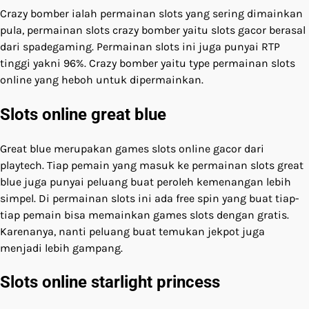
Crazy bomber ialah permainan slots yang sering dimainkan
pula, permainan slots crazy bomber yaitu slots gacor berasal
dari spadegaming. Permainan slots ini juga punyai RTP
tinggi yakni 96%. Crazy bomber yaitu type permainan slots
online yang heboh untuk dipermainkan.
Slots online great blue
Great blue merupakan games slots online gacor dari
playtech. Tiap pemain yang masuk ke permainan slots great
blue juga punyai peluang buat peroleh kemenangan lebih
simpel. Di permainan slots ini ada free spin yang buat tiap-
tiap pemain bisa memainkan games slots dengan gratis.
Karenanya, nanti peluang buat temukan jekpot juga
menjadi lebih gampang.
Slots online starlight princess