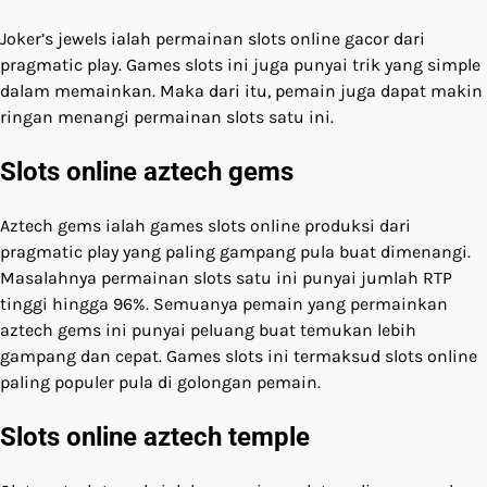
Joker’s jewels ialah permainan slots online gacor dari
pragmatic play. Games slots ini juga punyai trik yang simple
dalam memainkan. Maka dari itu, pemain juga dapat makin
ringan menangi permainan slots satu ini.
Slots online aztech gems
Aztech gems ialah games slots online produksi dari
pragmatic play yang paling gampang pula buat dimenangi.
Masalahnya permainan slots satu ini punyai jumlah RTP
tinggi hingga 96%. Semuanya pemain yang permainkan
aztech gems ini punyai peluang buat temukan lebih
gampang dan cepat. Games slots ini termaksud slots online
paling populer pula di golongan pemain.
Slots online aztech temple