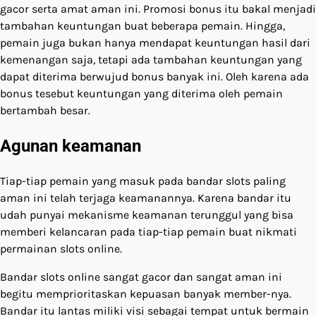
gacor serta amat aman ini. Promosi bonus itu bakal menjadi
tambahan keuntungan buat beberapa pemain. Hingga,
pemain juga bukan hanya mendapat keuntungan hasil dari
kemenangan saja, tetapi ada tambahan keuntungan yang
dapat diterima berwujud bonus banyak ini. Oleh karena ada
bonus tesebut keuntungan yang diterima oleh pemain
bertambah besar.
Agunan keamanan
Tiap-tiap pemain yang masuk pada bandar slots paling
aman ini telah terjaga keamanannya. Karena bandar itu
udah punyai mekanisme keamanan terunggul yang bisa
memberi kelancaran pada tiap-tiap pemain buat nikmati
permainan slots online.
Bandar slots online sangat gacor dan sangat aman ini
begitu memprioritaskan kepuasan banyak member-nya.
Bandar itu lantas miliki visi sebagai tempat untuk bermain