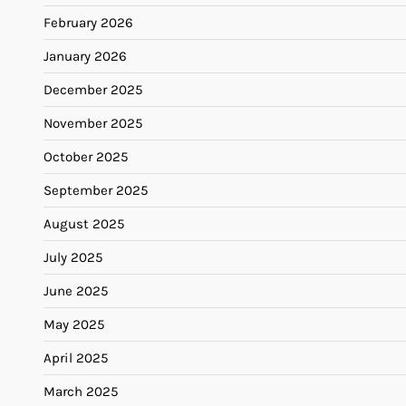
February 2026
January 2026
December 2025
November 2025
October 2025
September 2025
August 2025
July 2025
June 2025
May 2025
April 2025
March 2025