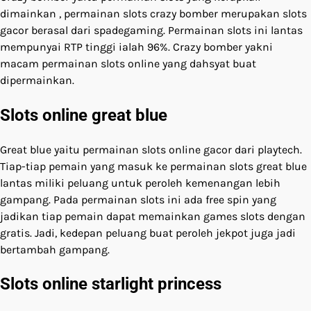
dimainkan , permainan slots crazy bomber merupakan slots
gacor berasal dari spadegaming. Permainan slots ini lantas
mempunyai RTP tinggi ialah 96%. Crazy bomber yakni
macam permainan slots online yang dahsyat buat
dipermainkan.
Slots online great blue
Great blue yaitu permainan slots online gacor dari playtech.
Tiap-tiap pemain yang masuk ke permainan slots great blue
lantas miliki peluang untuk peroleh kemenangan lebih
gampang. Pada permainan slots ini ada free spin yang
jadikan tiap pemain dapat memainkan games slots dengan
gratis. Jadi, kedepan peluang buat peroleh jekpot juga jadi
bertambah gampang.
Slots online starlight princess