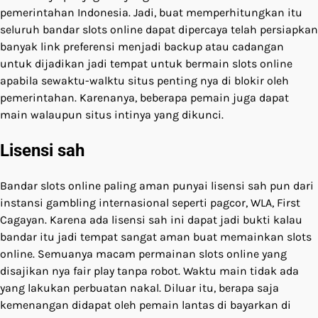
pemerintahan Indonesia. Jadi, buat memperhitungkan itu
seluruh bandar slots online dapat dipercaya telah persiapkan
banyak link preferensi menjadi backup atau cadangan
untuk dijadikan jadi tempat untuk bermain slots online
apabila sewaktu-walktu situs penting nya di blokir oleh
pemerintahan. Karenanya, beberapa pemain juga dapat
main walaupun situs intinya yang dikunci.
Lisensi sah
Bandar slots online paling aman punyai lisensi sah pun dari
instansi gambling internasional seperti pagcor, WLA, First
Cagayan. Karena ada lisensi sah ini dapat jadi bukti kalau
bandar itu jadi tempat sangat aman buat memainkan slots
online. Semuanya macam permainan slots online yang
disajikan nya fair play tanpa robot. Waktu main tidak ada
yang lakukan perbuatan nakal. Diluar itu, berapa saja
kemenangan didapat oleh pemain lantas di bayarkan di