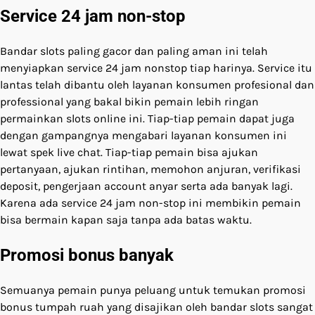
Service 24 jam non-stop
Bandar slots paling gacor dan paling aman ini telah
menyiapkan service 24 jam nonstop tiap harinya. Service itu
lantas telah dibantu oleh layanan konsumen profesional dan
professional yang bakal bikin pemain lebih ringan
permainkan slots online ini. Tiap-tiap pemain dapat juga
dengan gampangnya mengabari layanan konsumen ini
lewat spek live chat. Tiap-tiap pemain bisa ajukan
pertanyaan, ajukan rintihan, memohon anjuran, verifikasi
deposit, pengerjaan account anyar serta ada banyak lagi.
Karena ada service 24 jam non-stop ini membikin pemain
bisa bermain kapan saja tanpa ada batas waktu.
Promosi bonus banyak
Semuanya pemain punya peluang untuk temukan promosi
bonus tumpah ruah yang disajikan oleh bandar slots sangat