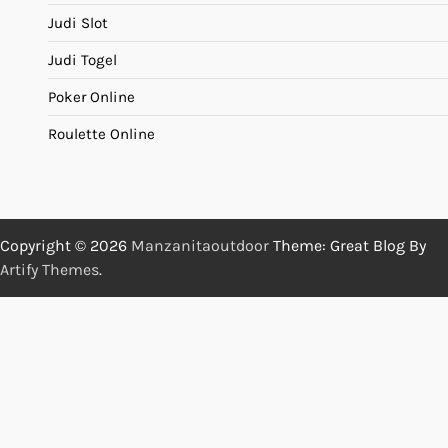
Judi Slot
Judi Togel
Poker Online
Roulette Online
Copyright © 2026
Manzanitaoutdoor
Theme: Great Blog By
Artify Themes
.