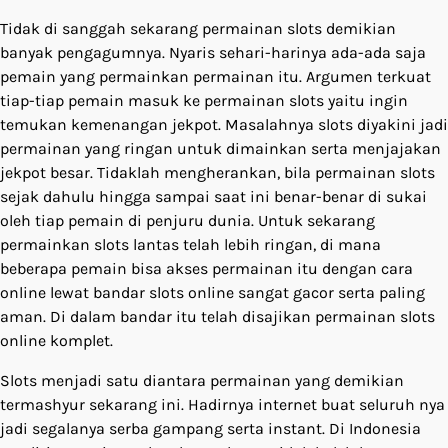
Tidak di sanggah sekarang permainan slots demikian
banyak pengagumnya. Nyaris sehari-harinya ada-ada saja
pemain yang permainkan permainan itu. Argumen terkuat
tiap-tiap pemain masuk ke permainan slots yaitu ingin
temukan kemenangan jekpot. Masalahnya slots diyakini jadi
permainan yang ringan untuk dimainkan serta menjajakan
jekpot besar. Tidaklah mengherankan, bila permainan slots
sejak dahulu hingga sampai saat ini benar-benar di sukai
oleh tiap pemain di penjuru dunia. Untuk sekarang
permainkan slots lantas telah lebih ringan, di mana
beberapa pemain bisa akses permainan itu dengan cara
online lewat bandar slots online sangat gacor serta paling
aman. Di dalam bandar itu telah disajikan permainan slots
online komplet.
Slots menjadi satu diantara permainan yang demikian
termashyur sekarang ini. Hadirnya internet buat seluruh nya
jadi segalanya serba gampang serta instant. Di Indonesia