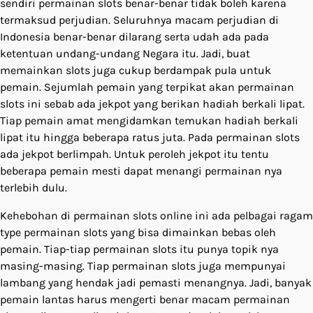
sendiri permainan slots benar-benar tidak boleh karena
termaksud perjudian. Seluruhnya macam perjudian di
Indonesia benar-benar dilarang serta udah ada pada
ketentuan undang-undang Negara itu. Jadi, buat
memainkan slots juga cukup berdampak pula untuk
pemain. Sejumlah pemain yang terpikat akan permainan
slots ini sebab ada jekpot yang berikan hadiah berkali lipat.
Tiap pemain amat mengidamkan temukan hadiah berkali
lipat itu hingga beberapa ratus juta. Pada permainan slots
ada jekpot berlimpah. Untuk peroleh jekpot itu tentu
beberapa pemain mesti dapat menangi permainan nya
terlebih dulu.
Kehebohan di permainan slots online ini ada pelbagai ragam
type permainan slots yang bisa dimainkan bebas oleh
pemain. Tiap-tiap permainan slots itu punya topik nya
masing-masing. Tiap permainan slots juga mempunyai
lambang yang hendak jadi pemasti menangnya. Jadi, banyak
pemain lantas harus mengerti benar macam permainan