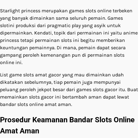
Starlight princess merupakan games slots online terbeken
yang banyak dimainkan sama seluruh pemain. Games
slotini produksi dari pragmatic play yang asyik untuk
dipermainkan. Kendati, topik dari permainan ini yaitu anime
princess tetapi permainan slots ini begitu memberikan
keuntungan pemainnya. Di mana, pemain dapat secara
gampang peroleh kemenangan pun di permainan slots
online ini.
List game slots amat gacor yang mau dimainkan udah
dikatakan sebelumnya, tiap pemain juga mempunyai
peluang peroleh jekpot besar dari games slots gacor itu. Buat
memainkan slots gacor ini bertambah aman dapat lewat
bandar slots online amat aman.
Prosedur Keamanan Bandar Slots Online
Amat Aman