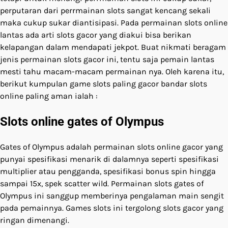
perputaran dari perrmainan slots sangat kencang sekali
maka cukup sukar diantisipasi. Pada permainan slots online
lantas ada arti slots gacor yang diakui bisa berikan
kelapangan dalam mendapati jekpot. Buat nikmati beragam
jenis permainan slots gacor ini, tentu saja pemain lantas
mesti tahu macam-macam permainan nya. Oleh karena itu,
berikut kumpulan game slots paling gacor bandar slots
online paling aman ialah :
Slots online gates of Olympus
Gates of Olympus adalah permainan slots online gacor yang
punyai spesifikasi menarik di dalamnya seperti spesifikasi
multiplier atau pengganda, spesifikasi bonus spin hingga
sampai 15x, spek scatter wild. Permainan slots gates of
Olympus ini sanggup memberinya pengalaman main sengit
pada pemainnya. Games slots ini tergolong slots gacor yang
ringan dimenangi.