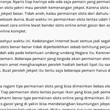
ansnya. Nyaris tiap harinya ada-ada saja pemain yang perma
 slots yakni mau peroleh kemenangan jekpot. Karena slots 
ekpot besar. Tidak aneh, kalau permainan slots dari dahulu
 pelosok dunia. Buat waktu ini permainkan slots lantas udah 
ewat cara online lewat bandar slots online amat gacor dan 
nline komplet.
shyur waktu ini. Kedatangan internet buat semua jadi sega
slots benar-benar tidak diperbolehkan sebab terhitung perju
a udah ada pada ketentuan undang-undang Negara itu. Karenan
emain. Beberapa pemain yang tergoda akan permainan slots
emain amat mengharapkan peroleh hadiah berkali lipat itu s
. Buat peroleh jekpot itu tentu saja beberapa pemain harus 
pa ragam tipe permainan slots yang bisa dimainkan bebas ol
 Tiap permainan slots lantas punyai ikon yang bisa jadi pema
ami benar type permainan slots online yang dimainkan. Di
ts gacor yang di yakin bisa mendatangkan keuntungan jekpot
e yang kerap keluarkan jekpot. Maka, pemain nya juga mempun