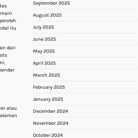
September 2025
tas
pemain
August 2025
peroleh
July 2025
dal itu
June 2025
an dari
May 2025
lots
ni,
April 2025
bandar
March 2025
February 2025
January 2025
ier atau
December 2024
ngalaman
November 2024
October 2024