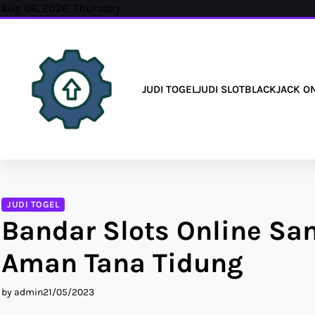
Skip
Aug 06, 2026, Thursday
to
content
JUDI TOGEL
JUDI SLOT
BLACKJACK O
JUDI TOGEL
Bandar Slots Online Sa
Aman Tana Tidung
by admin
21/05/2023