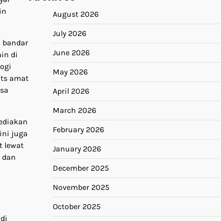
in
August 2026
July 2026
a bandar
June 2026
in di
ogi
May 2026
ots amat
isa
April 2026
March 2026
sediakan
February 2026
ini juga
t lewat
January 2026
r dan
December 2025
November 2025
October 2025
di