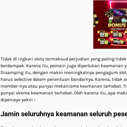
Tidak di ingkari slots termaksud perjudian yang paling tida
berdampak. Karena itu, pemain juga diperlukan keamanan ya
Disamping itu, dengan makin meningkatnya pengagum slots 
harus selective dalam penentuan bandarnya. Karena, tidak 
member-nya atau punyai mekanisme keamanan terhebat. Tida
punyai skema keamanan terhebat. Oleh karena itu, apa mek
dipercaya yakni :
Jamin seluruhnya keamanan seluruh pes