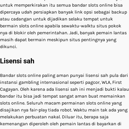
untuk memperkirakan itu semua bandar slots online bisa
dipercaya udah persiapkan banyak link opsi sebagai backup
atau cadangan untuk dijadikan selaku tempat untuk
bermain slots online apabila sewaktu-walktu situs pokok
nya di blokir oleh pemerintahan. Jadi, banyak pemain lantas
masih dapat bermain meskipun situs pentingnya yang
dikunci.
Lisensi sah
Bandar slots online paling aman punyai lisensi sah pula dari
instansi gambling internasional seperti pagcor, WLA, First
Cagayan. Oleh karena ada lisensi sah ini menjadi bukti kalau
bandar itu bisa jadi tempat sangat aman buat memainkan
slots online. Seluruh macam permainan slots online yang
disajikan nya fair-play tiada robot. Waktu main tak ada yang
melakukan perbuatan nakal. Diluar itu, berapa saja
kemenangan diperoleh oleh pemain lantas di bayarkan di