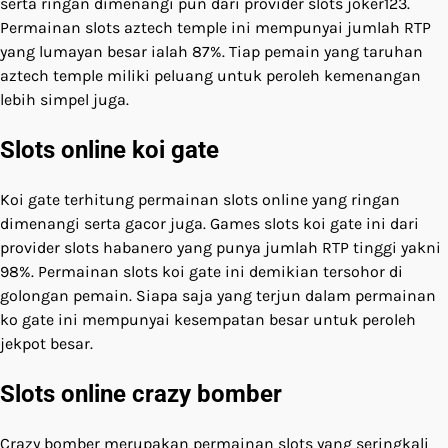
serta ringan dimenangi pun dari provider slots joker123.
Permainan slots aztech temple ini mempunyai jumlah RTP
yang lumayan besar ialah 87%. Tiap pemain yang taruhan
aztech temple miliki peluang untuk peroleh kemenangan
lebih simpel juga.
Slots online koi gate
Koi gate terhitung permainan slots online yang ringan
dimenangi serta gacor juga. Games slots koi gate ini dari
provider slots habanero yang punya jumlah RTP tinggi yakni
98%. Permainan slots koi gate ini demikian tersohor di
golongan pemain. Siapa saja yang terjun dalam permainan
ko gate ini mempunyai kesempatan besar untuk peroleh
jekpot besar.
Slots online crazy bomber
Crazy bomber merupakan permainan slots yang seringkali