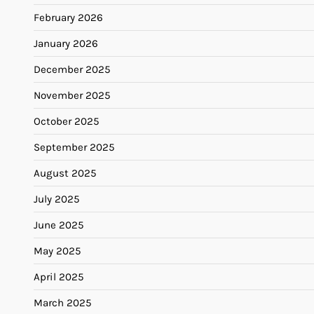
February 2026
January 2026
December 2025
November 2025
October 2025
September 2025
August 2025
July 2025
June 2025
May 2025
April 2025
March 2025