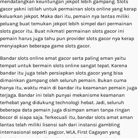
mendatangkan keuntungan jekpot lebih gampang. Slots
gacor yakni istilah untuk permainan slots online yang kerap
keluarkan jekpot. Maka dari itu, pemain nya lantas miliki
peluang buat temukan jekpot lebih simpel dari permainan
slots gacor itu. Buat nikmati permainan slots gacor ini
pemain harus juga tahu pun provider slots gacor nya kerap
menyiapkan beberapa game slots gacor.
Bandar slots online amat gacor serta paling aman yaitu
tempat untuk bermain slots online sangat tepat. Karena
bandar itu juga telah persiapkan slots gacor yang bisa
dimainkan gampang oleh seluruh pemain. Bukan cuma
hanya itu, waktu main di bandar itu keamanan pemain juga
terjaga. Bandar ini telah punyai mekanisme keamanan
terhebat yang didukung technologi hebat. Jadi, seluruh
beberapa data pemain juga disimpan aman tanpa ringan
bocor di siapa saja. Terkecuali itu, bandar slots amat aman
lantas telah miliki lisensi sah dari instansi gambling
internasional seperti pagcor, WLA, First Cagayan yang