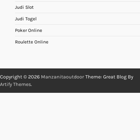
Judi Slot
Judi Togel
Poker Online
Roulette Online
Copyright © 2026
Manzanitaoutdoor
Theme: Great Blog By
Artify Themes
.