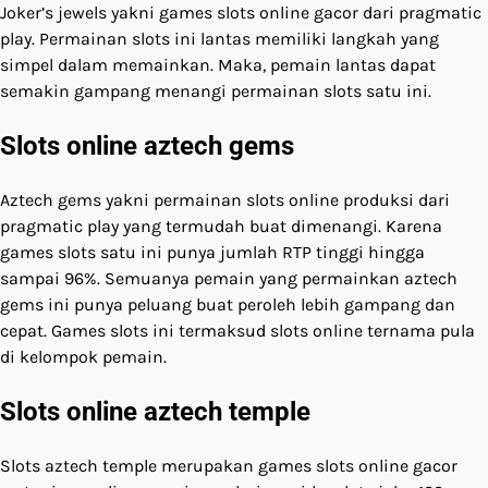
Joker’s jewels yakni games slots online gacor dari pragmatic
play. Permainan slots ini lantas memiliki langkah yang
simpel dalam memainkan. Maka, pemain lantas dapat
semakin gampang menangi permainan slots satu ini.
Slots online aztech gems
Aztech gems yakni permainan slots online produksi dari
pragmatic play yang termudah buat dimenangi. Karena
games slots satu ini punya jumlah RTP tinggi hingga
sampai 96%. Semuanya pemain yang permainkan aztech
gems ini punya peluang buat peroleh lebih gampang dan
cepat. Games slots ini termaksud slots online ternama pula
di kelompok pemain.
Slots online aztech temple
Slots aztech temple merupakan games slots online gacor