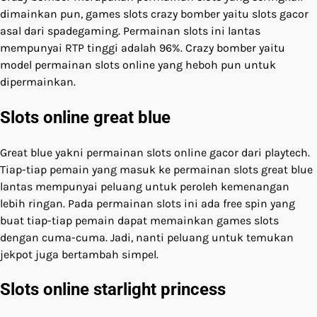
dimainkan pun, games slots crazy bomber yaitu slots gacor
asal dari spadegaming. Permainan slots ini lantas
mempunyai RTP tinggi adalah 96%. Crazy bomber yaitu
model permainan slots online yang heboh pun untuk
dipermainkan.
Slots online great blue
Great blue yakni permainan slots online gacor dari playtech.
Tiap-tiap pemain yang masuk ke permainan slots great blue
lantas mempunyai peluang untuk peroleh kemenangan
lebih ringan. Pada permainan slots ini ada free spin yang
buat tiap-tiap pemain dapat memainkan games slots
dengan cuma-cuma. Jadi, nanti peluang untuk temukan
jekpot juga bertambah simpel.
Slots online starlight princess