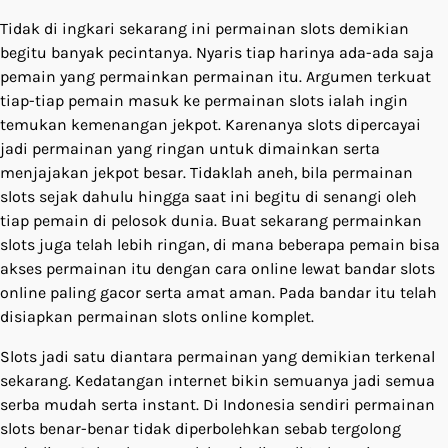
Tidak di ingkari sekarang ini permainan slots demikian
begitu banyak pecintanya. Nyaris tiap harinya ada-ada saja
pemain yang permainkan permainan itu. Argumen terkuat
tiap-tiap pemain masuk ke permainan slots ialah ingin
temukan kemenangan jekpot. Karenanya slots dipercayai
jadi permainan yang ringan untuk dimainkan serta
menjajakan jekpot besar. Tidaklah aneh, bila permainan
slots sejak dahulu hingga saat ini begitu di senangi oleh
tiap pemain di pelosok dunia. Buat sekarang permainkan
slots juga telah lebih ringan, di mana beberapa pemain bisa
akses permainan itu dengan cara online lewat bandar slots
online paling gacor serta amat aman. Pada bandar itu telah
disiapkan permainan slots online komplet.
Slots jadi satu diantara permainan yang demikian terkenal
sekarang. Kedatangan internet bikin semuanya jadi semua
serba mudah serta instant. Di Indonesia sendiri permainan
slots benar-benar tidak diperbolehkan sebab tergolong