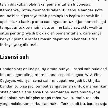
telah dilakukan oleh faksi pemerintahan Indonesia.
Karenanya, untuk memperkirakan itu semua bandar slots
online bisa dipercaya telah persiapkan begitu banyak link
opsi selaku backup atau cadangan untuk dijadikan sebagai
tempat untuk bermain slots online kalau sewaktu-walktu
situs penting nya di blokir oleh pemerintahan. Karenanya,
banyak pemain lantas masih dapat main kendati situs
intinya yang dikunci.
Lisensi sah
Bandar slots online paling aman punyai lisensi sah pula dari
instansi gambling internasional seperti pagcor, WLA, First
Cagayan. Adanya lisensi sah ini dapat menjadi bukti jika
bandar itu bisa jadi tempat sangat aman untuk memainkan
slots online. Semuanya tipe permainan slots online yang
disiapkan nya fair play tanpa robot. Waktu main tak ada
yang melakukan perbuatan nakal. Terkecuali itu, berapa saja