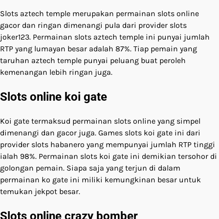
Slots aztech temple merupakan permainan slots online
gacor dan ringan dimenangi pula dari provider slots
joker123. Permainan slots aztech temple ini punyai jumlah
RTP yang lumayan besar adalah 87%. Tiap pemain yang
taruhan aztech temple punyai peluang buat peroleh
kemenangan lebih ringan juga.
Slots online koi gate
Koi gate termaksud permainan slots online yang simpel
dimenangi dan gacor juga. Games slots koi gate ini dari
provider slots habanero yang mempunyai jumlah RTP tinggi
ialah 98%. Permainan slots koi gate ini demikian tersohor di
golongan pemain. Siapa saja yang terjun di dalam
permainan ko gate ini miliki kemungkinan besar untuk
temukan jekpot besar.
Slots online crazy bomber