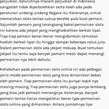
perjudian. Seluruhnya macam perjudian di Indonesia
sangatlah tidak diperbolehkan serta telah ada pada
peraturan undang-undang Negara itu. Karenanya, untuk
memainkan slots lantas cukup berefek pula buat pemain.
Sejumlah pemain yang terangsang bakal permainan slots
ini karena ada jekpot yang menghadiahkan berkali lipat.
Tiap-tiap pemain benar-benar mengidamkan temukan
hadiah berkali lipat itu hingga sampai beberapa ratus juta.
Dalam permainan slots ada jekpot meluap. Buat temukan
jekpot itu tentu saja banyak pemain mesti dapat menangi
permainan nya lebih dahulu.
Kehebohan pada permainan slots online ini ada pelbagai
jenis model permainan slots yang bisa dimainkan bebas
oleh pemain. Tiap permainan slots itu punyai topik nya
masing-masing. Tiap permainan slots juga punya lambang
yang bisa jadi pemasti menangnya. Karenanya, banyak
pemain lantas harus mengetahui benar type permainan
slots online yang dimainkan. Antara jumlahnya tipe