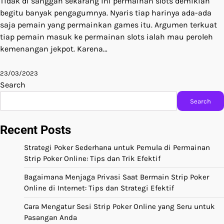
Tidak di sanggah sekarang ini permainan slots demikian
begitu banyak pengagumnya. Nyaris tiap harinya ada-ada
saja pemain yang permainkan games itu. Argumen terkuat
tiap pemain masuk ke permainan slots ialah mau peroleh
kemenangan jekpot. Karena…
23/03/2023
Search
Search
Recent Posts
Strategi Poker Sederhana untuk Pemula di Permainan
Strip Poker Online: Tips dan Trik Efektif
Bagaimana Menjaga Privasi Saat Bermain Strip Poker
Online di Internet: Tips dan Strategi Efektif
Cara Mengatur Sesi Strip Poker Online yang Seru untuk
Pasangan Anda