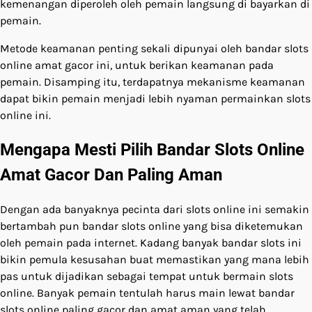
kemenangan diperoleh oleh pemain langsung di bayarkan di
pemain.
Metode keamanan penting sekali dipunyai oleh bandar slots
online amat gacor ini, untuk berikan keamanan pada
pemain. Disamping itu, terdapatnya mekanisme keamanan
dapat bikin pemain menjadi lebih nyaman permainkan slots
online ini.
Mengapa Mesti Pilih Bandar Slots Online
Amat Gacor Dan Paling Aman
Dengan ada banyaknya pecinta dari slots online ini semakin
bertambah pun bandar slots online yang bisa diketemukan
oleh pemain pada internet. Kadang banyak bandar slots ini
bikin pemula kesusahan buat memastikan yang mana lebih
pas untuk dijadikan sebagai tempat untuk bermain slots
online. Banyak pemain tentulah harus main lewat bandar
slots online paling gacor dan amat aman yang telah