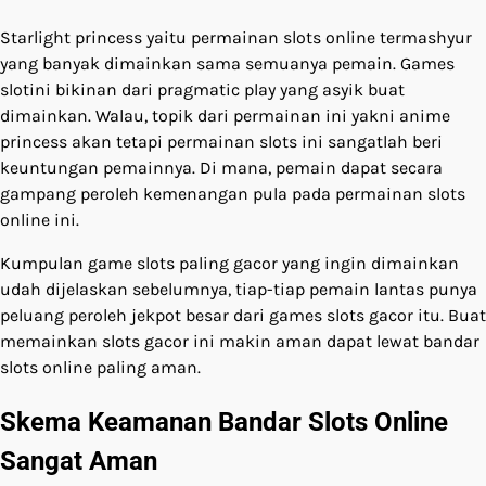
Starlight princess yaitu permainan slots online termashyur
yang banyak dimainkan sama semuanya pemain. Games
slotini bikinan dari pragmatic play yang asyik buat
dimainkan. Walau, topik dari permainan ini yakni anime
princess akan tetapi permainan slots ini sangatlah beri
keuntungan pemainnya. Di mana, pemain dapat secara
gampang peroleh kemenangan pula pada permainan slots
online ini.
Kumpulan game slots paling gacor yang ingin dimainkan
udah dijelaskan sebelumnya, tiap-tiap pemain lantas punya
peluang peroleh jekpot besar dari games slots gacor itu. Buat
memainkan slots gacor ini makin aman dapat lewat bandar
slots online paling aman.
Skema Keamanan Bandar Slots Online
Sangat Aman