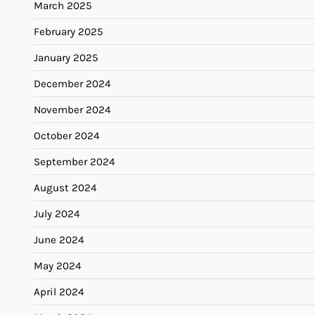
March 2025
February 2025
January 2025
December 2024
November 2024
October 2024
September 2024
August 2024
July 2024
June 2024
May 2024
April 2024