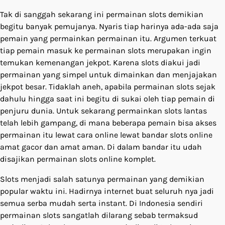
Tak di sanggah sekarang ini permainan slots demikian
begitu banyak pemujanya. Nyaris tiap harinya ada-ada saja
pemain yang permainkan permainan itu. Argumen terkuat
tiap pemain masuk ke permainan slots merupakan ingin
temukan kemenangan jekpot. Karena slots diakui jadi
permainan yang simpel untuk dimainkan dan menjajakan
jekpot besar. Tidaklah aneh, apabila permainan slots sejak
dahulu hingga saat ini begitu di sukai oleh tiap pemain di
penjuru dunia. Untuk sekarang permainkan slots lantas
telah lebih gampang, di mana beberapa pemain bisa akses
permainan itu lewat cara online lewat bandar slots online
amat gacor dan amat aman. Di dalam bandar itu udah
disajikan permainan slots online komplet.
Slots menjadi salah satunya permainan yang demikian
popular waktu ini. Hadirnya internet buat seluruh nya jadi
semua serba mudah serta instant. Di Indonesia sendiri
permainan slots sangatlah dilarang sebab termaksud