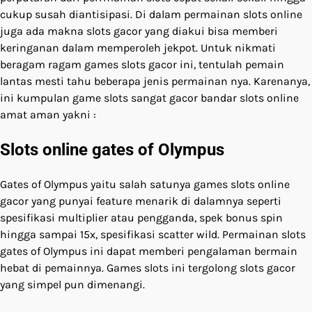
cukup susah diantisipasi. Di dalam permainan slots online
juga ada makna slots gacor yang diakui bisa memberi
keringanan dalam memperoleh jekpot. Untuk nikmati
beragam ragam games slots gacor ini, tentulah pemain
lantas mesti tahu beberapa jenis permainan nya. Karenanya,
ini kumpulan game slots sangat gacor bandar slots online
amat aman yakni :
Slots online gates of Olympus
Gates of Olympus yaitu salah satunya games slots online
gacor yang punyai feature menarik di dalamnya seperti
spesifikasi multiplier atau pengganda, spek bonus spin
hingga sampai 15x, spesifikasi scatter wild. Permainan slots
gates of Olympus ini dapat memberi pengalaman bermain
hebat di pemainnya. Games slots ini tergolong slots gacor
yang simpel pun dimenangi.