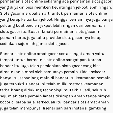
permainan slots online sekarang ada permainan slots gacor
yang di yakin bisa memberi keuntungan jekpot lebih ringan.
Slots gacor merupakan arti untuk permainan slots online
yang kerap keluarkan jekpot. Hingga, pemain nya juga punya
peluang buat peroleh jekpot lebih ringan dari permainan
slots gacor itu. Buat nikmati permainan slots gacor ini
pemain harus juga tahu provider slots gacor nya kerap
sediakan sejumlah game slots gacor.
Bandar slots online amat gacor serta sangat aman yaitu
tempat untuk bermain slots online sangat pas. Karena
bandar itu juga telah persiapkan slots gacor yang bisa
dimainkan simpel oleh semuanya pemain. Tidak sekedar
hanya itu, sepanjang main di bandar itu keamanan pemain
juga terbukti. Bandar ini telah miliki metode keamanan
terbaik yang didukung technologi mutakhir. Jadi, seluruh
sejumlah data pemain lantas disimpan aman tanpa simpel
bocor di siapa saja. Terkecuali itu, bandar slots amat aman
juga telah mempunyai lisensi sah dari instansi gambling