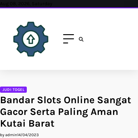
Skip
Aug 08, 2026, Saturday
to
content
JUDI TOGEL
Bandar Slots Online Sangat
Gacor Serta Paling Aman
Kutai Barat
by admin
14/04/2023