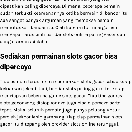
dipastikan paling dipercaya. Di mana, beberapa pemain
sudah terbukti keamanannya ketika bermain di bandar itu.
Ada sangat banyak argumen yang memaksa pemain
memutuskan bandar itu. Oleh karena itu, ini argumen
mengapa harus pilih bandar slots online paling gacor dan
sangat aman adalah :
Sediakan permainan slots gacor bisa
dipercaya
Tiap pemain terus ingin memainkan slots gacor sebab kerap
keluarkan jekpot. Jadi, bandar slots paling gacor ini kerap
menyiapkan beberapa game slots gacor. Tiap tipe games
slots gacor yang disiapkannya juga bisa dipercaya serta
tepat. Maka, seluruh pemain juga punya peluang untuk
peroleh jekpot lebih gampang. Tiap-tiap permainan slots
gacor itu ditopang oleh provider slots online terunggul.