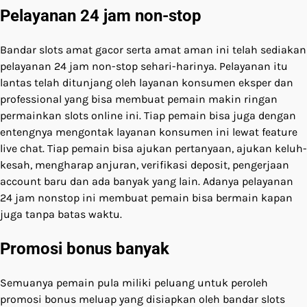
Pelayanan 24 jam non-stop
Bandar slots amat gacor serta amat aman ini telah sediakan
pelayanan 24 jam non-stop sehari-harinya. Pelayanan itu
lantas telah ditunjang oleh layanan konsumen eksper dan
professional yang bisa membuat pemain makin ringan
permainkan slots online ini. Tiap pemain bisa juga dengan
entengnya mengontak layanan konsumen ini lewat feature
live chat. Tiap pemain bisa ajukan pertanyaan, ajukan keluh-
kesah, mengharap anjuran, verifikasi deposit, pengerjaan
account baru dan ada banyak yang lain. Adanya pelayanan
24 jam nonstop ini membuat pemain bisa bermain kapan
juga tanpa batas waktu.
Promosi bonus banyak
Semuanya pemain pula miliki peluang untuk peroleh
promosi bonus meluap yang disiapkan oleh bandar slots