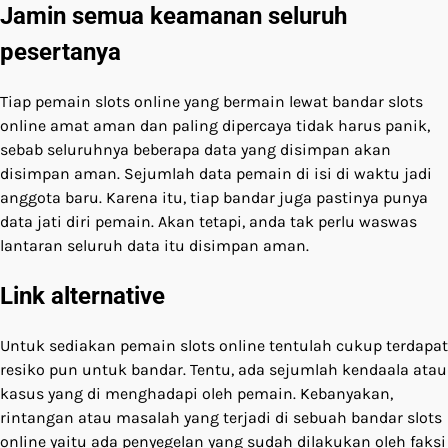
Jamin semua keamanan seluruh
pesertanya
Tiap pemain slots online yang bermain lewat bandar slots
online amat aman dan paling dipercaya tidak harus panik,
sebab seluruhnya beberapa data yang disimpan akan
disimpan aman. Sejumlah data pemain di isi di waktu jadi
anggota baru. Karena itu, tiap bandar juga pastinya punya
data jati diri pemain. Akan tetapi, anda tak perlu waswas
lantaran seluruh data itu disimpan aman.
Link alternative
Untuk sediakan pemain slots online tentulah cukup terdapat
resiko pun untuk bandar. Tentu, ada sejumlah kendaala atau
kasus yang di menghadapi oleh pemain. Kebanyakan,
rintangan atau masalah yang terjadi di sebuah bandar slots
online yaitu ada penyegelan yang sudah dilakukan oleh faksi