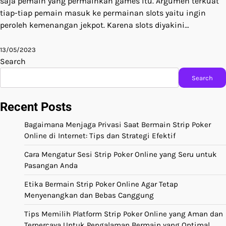
saja pemain yang permainkan games itu. Argumen terkuat
tiap-tiap pemain masuk ke permainan slots yaitu ingin
peroleh kemenangan jekpot. Karena slots diyakini…
13/05/2023
Search
Search
Recent Posts
Bagaimana Menjaga Privasi Saat Bermain Strip Poker
Online di Internet: Tips dan Strategi Efektif
Cara Mengatur Sesi Strip Poker Online yang Seru untuk
Pasangan Anda
Etika Bermain Strip Poker Online Agar Tetap
Menyenangkan dan Bebas Canggung
Tips Memilih Platform Strip Poker Online yang Aman dan
Terpercaya Untuk Pengalaman Bermain yang Optimal