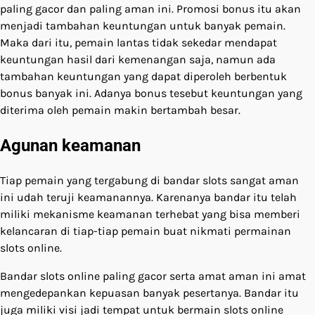
paling gacor dan paling aman ini. Promosi bonus itu akan
menjadi tambahan keuntungan untuk banyak pemain.
Maka dari itu, pemain lantas tidak sekedar mendapat
keuntungan hasil dari kemenangan saja, namun ada
tambahan keuntungan yang dapat diperoleh berbentuk
bonus banyak ini. Adanya bonus tesebut keuntungan yang
diterima oleh pemain makin bertambah besar.
Agunan keamanan
Tiap pemain yang tergabung di bandar slots sangat aman
ini udah teruji keamanannya. Karenanya bandar itu telah
miliki mekanisme keamanan terhebat yang bisa memberi
kelancaran di tiap-tiap pemain buat nikmati permainan
slots online.
Bandar slots online paling gacor serta amat aman ini amat
mengedepankan kepuasan banyak pesertanya. Bandar itu
juga miliki visi jadi tempat untuk bermain slots online