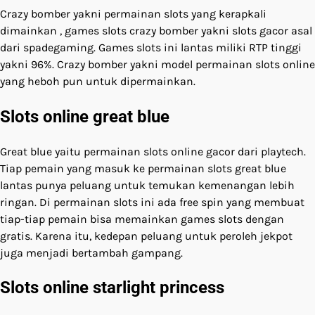
Crazy bomber yakni permainan slots yang kerapkali
dimainkan , games slots crazy bomber yakni slots gacor asal
dari spadegaming. Games slots ini lantas miliki RTP tinggi
yakni 96%. Crazy bomber yakni model permainan slots online
yang heboh pun untuk dipermainkan.
Slots online great blue
Great blue yaitu permainan slots online gacor dari playtech.
Tiap pemain yang masuk ke permainan slots great blue
lantas punya peluang untuk temukan kemenangan lebih
ringan. Di permainan slots ini ada free spin yang membuat
tiap-tiap pemain bisa memainkan games slots dengan
gratis. Karena itu, kedepan peluang untuk peroleh jekpot
juga menjadi bertambah gampang.
Slots online starlight princess