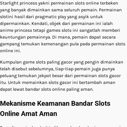
Starlight princess yakni permainan slots online terbeken
yang banyak dimainkan sama seluruh pemain. Permainan
slotini hasil dari pragmatic play yang asyik untuk
dipermainkan. Kendati, objek dari permainan ini ialah
anime princess tetapi games slots ini sangatlah memberi
keuntungan pemainnya. Di mana, pemain dapat secara
gampang temukan kemenangan pula pada permainan slots
online ini.
Kumpulan game slots paling gacor yang pengin dimainkan
telah disebut sebelumnya, tiap-tiap pemain juga punya
peluang temukan jekpot besar dari permainan slots gacor
itu. Untuk memainkan slots gacor ini bertambah aman
dapat lewat bandar slots online paling aman.
Mekanisme Keamanan Bandar Slots
Online Amat Aman