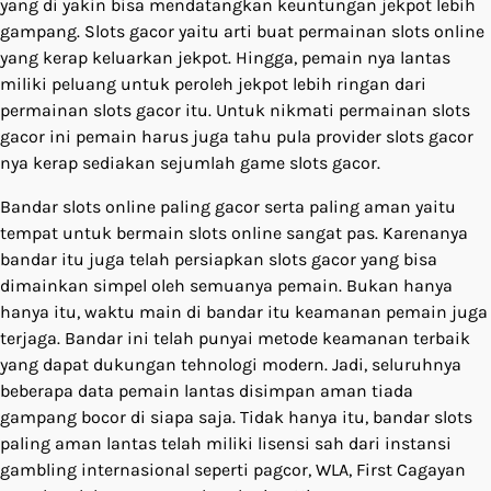
yang di yakin bisa mendatangkan keuntungan jekpot lebih
gampang. Slots gacor yaitu arti buat permainan slots online
yang kerap keluarkan jekpot. Hingga, pemain nya lantas
miliki peluang untuk peroleh jekpot lebih ringan dari
permainan slots gacor itu. Untuk nikmati permainan slots
gacor ini pemain harus juga tahu pula provider slots gacor
nya kerap sediakan sejumlah game slots gacor.
Bandar slots online paling gacor serta paling aman yaitu
tempat untuk bermain slots online sangat pas. Karenanya
bandar itu juga telah persiapkan slots gacor yang bisa
dimainkan simpel oleh semuanya pemain. Bukan hanya
hanya itu, waktu main di bandar itu keamanan pemain juga
terjaga. Bandar ini telah punyai metode keamanan terbaik
yang dapat dukungan tehnologi modern. Jadi, seluruhnya
beberapa data pemain lantas disimpan aman tiada
gampang bocor di siapa saja. Tidak hanya itu, bandar slots
paling aman lantas telah miliki lisensi sah dari instansi
gambling internasional seperti pagcor, WLA, First Cagayan