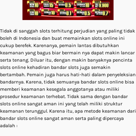
Tidak di sanggah slots terhitung perjudian yang paling tidak
boleh di Indonesia dan buat memainkan slots online ini
cukup berefek. Karenanya, pemain lantas dibutuhkan
keamanan yang bagus biar bermain nya dapat makin lancar
serta tenang. Diluar itu, dengan makin banyaknya pencinta
slots online kehadiran bandar slots juga semakin
bertambah. Pemain juga harus hati-hati dalam penyeleksian
bandarnya. Karena, tidak semuanya bandar slots online bisa
memberi keamanan kesegala anggotanya atau miliki
prosedur keamanan terhebat. Tidak sama dengan bandar
slots online sangat aman ini yang telah miliki struktur
keamanan terunggul. Karena itu, apa metode keamanan dari
bandar slots online sangat aman serta paling dipercaya
adalah :