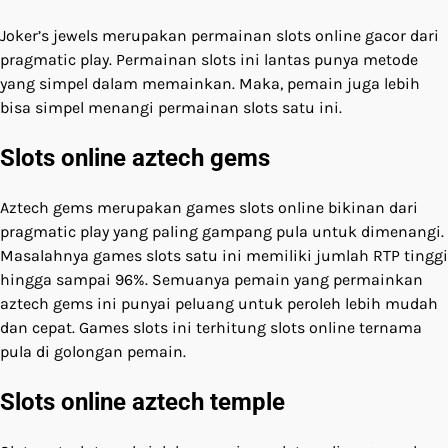
Joker’s jewels merupakan permainan slots online gacor dari
pragmatic play. Permainan slots ini lantas punya metode
yang simpel dalam memainkan. Maka, pemain juga lebih
bisa simpel menangi permainan slots satu ini.
Slots online aztech gems
Aztech gems merupakan games slots online bikinan dari
pragmatic play yang paling gampang pula untuk dimenangi.
Masalahnya games slots satu ini memiliki jumlah RTP tinggi
hingga sampai 96%. Semuanya pemain yang permainkan
aztech gems ini punyai peluang untuk peroleh lebih mudah
dan cepat. Games slots ini terhitung slots online ternama
pula di golongan pemain.
Slots online aztech temple