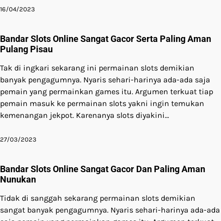
16/04/2023
Bandar Slots Online Sangat Gacor Serta Paling Aman
Pulang Pisau
Tak di ingkari sekarang ini permainan slots demikian
banyak pengagumnya. Nyaris sehari-harinya ada-ada saja
pemain yang permainkan games itu. Argumen terkuat tiap
pemain masuk ke permainan slots yakni ingin temukan
kemenangan jekpot. Karenanya slots diyakini…
27/03/2023
Bandar Slots Online Sangat Gacor Dan Paling Aman
Nunukan
Tidak di sanggah sekarang permainan slots demikian
sangat banyak pengagumnya. Nyaris sehari-harinya ada-ada