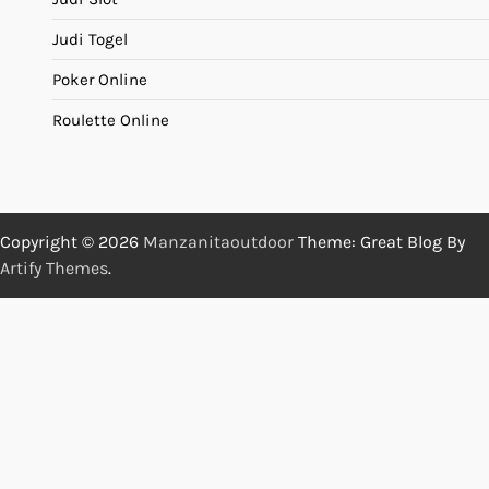
Judi Togel
Poker Online
Roulette Online
Copyright © 2026
Manzanitaoutdoor
Theme: Great Blog By
Artify Themes
.