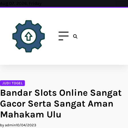
Skip
Aug 07, 2026, Friday
to
content
JUDI TOGEL
Bandar Slots Online Sangat
Gacor Serta Sangat Aman
Mahakam Ulu
by admin
10/04/2023