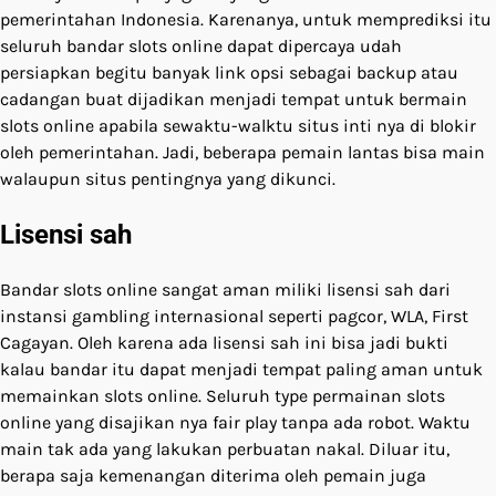
pemerintahan Indonesia. Karenanya, untuk memprediksi itu
seluruh bandar slots online dapat dipercaya udah
persiapkan begitu banyak link opsi sebagai backup atau
cadangan buat dijadikan menjadi tempat untuk bermain
slots online apabila sewaktu-walktu situs inti nya di blokir
oleh pemerintahan. Jadi, beberapa pemain lantas bisa main
walaupun situs pentingnya yang dikunci.
Lisensi sah
Bandar slots online sangat aman miliki lisensi sah dari
instansi gambling internasional seperti pagcor, WLA, First
Cagayan. Oleh karena ada lisensi sah ini bisa jadi bukti
kalau bandar itu dapat menjadi tempat paling aman untuk
memainkan slots online. Seluruh type permainan slots
online yang disajikan nya fair play tanpa ada robot. Waktu
main tak ada yang lakukan perbuatan nakal. Diluar itu,
berapa saja kemenangan diterima oleh pemain juga