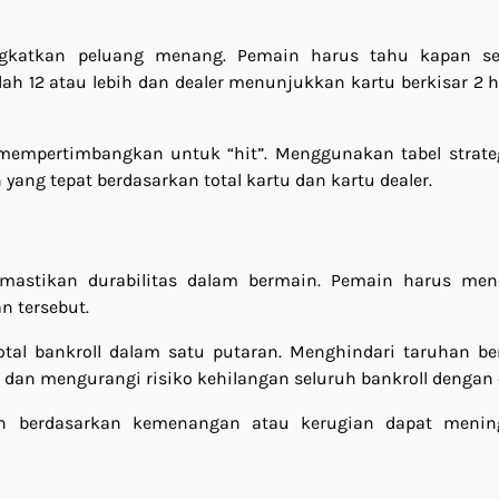
gkatkan peluang menang. Pemain harus tahu kapan se
alah 12 atau lebih dan dealer menunjukkan kartu berkisar 2 h
s mempertimbangkan untuk “hit”. Menggunakan tabel strate
ng tepat berdasarkan total kartu dan kartu dealer.
mastikan durabilitas dalam bermain. Pemain harus men
n tersebut.
otal bankroll dalam satu putaran. Menghindari taruhan be
an mengurangi risiko kehilangan seluruh bankroll dengan 
n berdasarkan kemenangan atau kerugian dapat menin