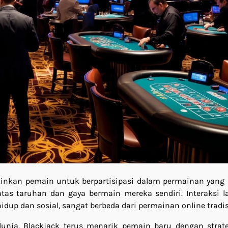
inkan pemain untuk berpartisipasi dalam permainan yang 
tas taruhan dan gaya bermain mereka sendiri. Interaksi 
up dan sosial, sangat berbeda dari permainan online tradis
dunia, Blackjack terus menarik pemain baru dengan strat