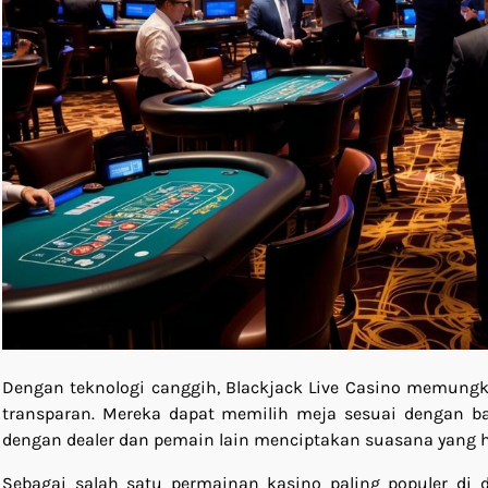
Dengan teknologi canggih, Blackjack Live Casino memungk
transparan. Mereka dapat memilih meja sesuai dengan ba
dengan dealer dan pemain lain menciptakan suasana yang hid
Sebagai salah satu permainan kasino paling populer di 