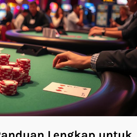
 Panduan Lengkap untuk