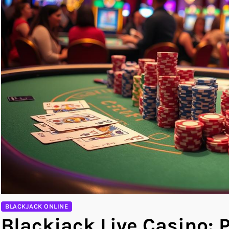
BLACKJACK ONLINE
Blackjack Live Casino: