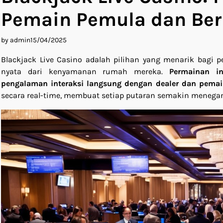
Pemain Pemula dan Be
by admin
15/04/2025
Blackjack Live Casino adalah pilihan yang menarik bagi
nyata dari kenyamanan rumah mereka.
Permainan i
pengalaman interaksi langsung dengan dealer dan pemain
secara real-time, membuat setiap putaran semakin meneg