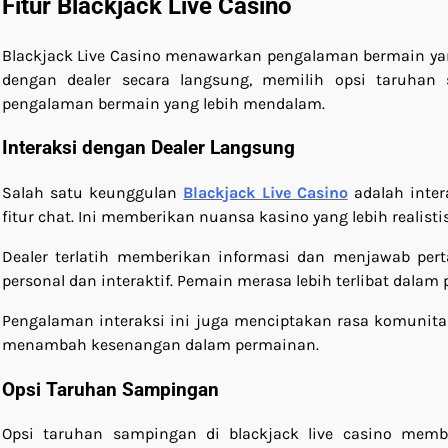
Fitur Blackjack Live Casino
Blackjack Live Casino menawarkan pengalaman bermain yang
dengan dealer secara langsung, memilih opsi taruhan
pengalaman bermain yang lebih mendalam.
Interaksi dengan Dealer Langsung
Salah satu keunggulan
Blackjack Live Casino
adalah inter
fitur chat. Ini memberikan nuansa kasino yang lebih realistis
Dealer terlatih memberikan informasi dan menjawab pert
personal dan interaktif. Pemain merasa lebih terlibat dal
Pengalaman interaksi ini juga menciptakan rasa komunit
menambah kesenangan dalam permainan.
Opsi Taruhan Sampingan
Opsi taruhan sampingan di blackjack live casino memb