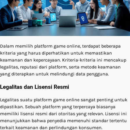
Dalam memilih platform game online, terdapat beberapa
kriteria yang harus diperhatikan untuk memastikan
keamanan dan kepercayaan. Kriteria-kriteria ini mencakup
legalitas, reputasi dari platform, serta metode keamanan
yang diterapkan untuk melindungi data pengguna.
Legalitas dan Lisensi Resmi
Legalitas suatu platform game online sangat penting untuk
dipastikan. Sebuah platform yang terpercaya biasanya
memiliki lisensi resmi dari otoritas yang relevan. Lisensi ini
menunjukkan bahwa penyedia memenuhi standar tertentu
terkait keamanan dan perlindungan konsumen.