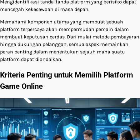
Mengidentifikasi tanda-tanda platform yang berisiko dapat
mencegah kekecewaan di masa depan.
Memahami komponen utama yang membuat sebuah
platform terpercaya akan mempermudah pemain dalam
membuat keputusan cerdas. Dari mulai metode pembayaran
hingga dukungan pelanggan, semua aspek memainkan
peran penting dalam menentukan sejauh mana suatu
platform dapat diandalkan.
Kriteria Penting untuk Memilih Platform
Game Online