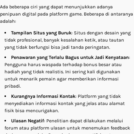
Ada beberapa ciri yang dapat menunjukkan adanya
penipuan digital pada platform game. Beberapa di antaranya
adalah:
Tampilan Situs yang Buruk
: Situs dengan desain yang
tidak profesional, banyak kesalahan ketik, atau tautan
yang tidak berfungsi bisa jadi tanda peringatan.
Penawaran yang Terlalu Bagus untuk Jadi Kenyataan
:
Pengguna harus waspada terhadap bonus besar atau
hadiah yang tidak realistis. Ini sering kali digunakan
untuk menarik pemain agar memberikan informasi
pribadi.
Kurangnya Informasi Kontak
: Platform yang tidak
menyediakan informasi kontak yang jelas atau alamat
fisik bisa mencurigakan.
Ulasan Negatif
: Penelitian dapat dilakukan melalui
forum atau platform ulasan untuk menemukan feedback