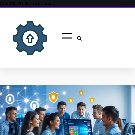
Skip
Aug 06, 2026, Thursday
to
content