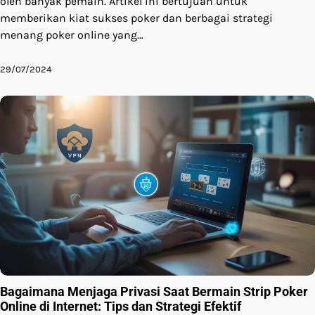
oleh banyak pemain. Artikel ini bertujuan untuk
memberikan kiat sukses poker dan berbagai strategi
menang poker online yang…
29/07/2024
Bagaimana Menjaga Privasi Saat Bermain Strip Poker
Online di Internet: Tips dan Strategi Efektif