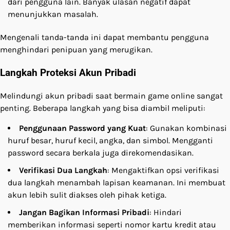
dari pengguna lain. Banyak ulasan negatif dapat
menunjukkan masalah.
Mengenali tanda-tanda ini dapat membantu pengguna
menghindari penipuan yang merugikan.
Langkah Proteksi Akun Pribadi
Melindungi akun pribadi saat bermain game online sangat
penting. Beberapa langkah yang bisa diambil meliputi:
Penggunaan Password yang Kuat
: Gunakan kombinasi
huruf besar, huruf kecil, angka, dan simbol. Mengganti
password secara berkala juga direkomendasikan.
Verifikasi Dua Langkah
: Mengaktifkan opsi verifikasi
dua langkah menambah lapisan keamanan. Ini membuat
akun lebih sulit diakses oleh pihak ketiga.
Jangan Bagikan Informasi Pribadi
: Hindari
memberikan informasi seperti nomor kartu kredit atau