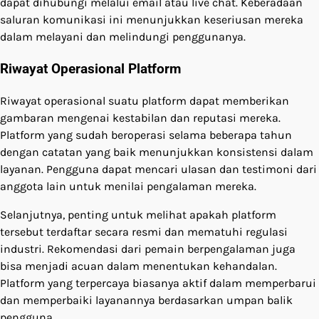
dapat dihubungi melalui email atau live chat. Keberadaan
saluran komunikasi ini menunjukkan keseriusan mereka
dalam melayani dan melindungi penggunanya.
Riwayat Operasional Platform
Riwayat operasional suatu platform dapat memberikan
gambaran mengenai kestabilan dan reputasi mereka.
Platform yang sudah beroperasi selama beberapa tahun
dengan catatan yang baik menunjukkan konsistensi dalam
layanan. Pengguna dapat mencari ulasan dan testimoni dari
anggota lain untuk menilai pengalaman mereka.
Selanjutnya, penting untuk melihat apakah platform
tersebut terdaftar secara resmi dan mematuhi regulasi
industri. Rekomendasi dari pemain berpengalaman juga
bisa menjadi acuan dalam menentukan kehandalan.
Platform yang terpercaya biasanya aktif dalam memperbarui
dan memperbaiki layanannya berdasarkan umpan balik
pengguna.