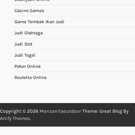
Casino Games
Game Tembak Ikan Judi
Judi Olahraga
Judi Slot
Judi Togel
Poker Online
Roulette Online
Copyright © 2026
Manzanitaoutdoor
Theme: Great Blog By
Artify Themes
.