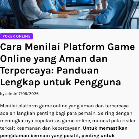
POKER ONLINE
Cara Menilai Platform Game
Online yang Aman dan
Terpercaya: Panduan
Lengkap untuk Pengguna
by admin
17/05/2026
Menilai platform game online yang aman dan terpercaya
adalah langkah penting bagi para pemain. Seiring dengan
meningkatnya popularitas game online, muncul pula risiko
terkait keamanan dan kepercayaan.
Untuk memastikan
pengalaman bermain yang positif, penting untuk