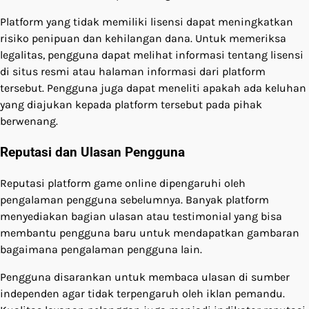
Platform yang tidak memiliki lisensi dapat meningkatkan
risiko penipuan dan kehilangan dana. Untuk memeriksa
legalitas, pengguna dapat melihat informasi tentang lisensi
di situs resmi atau halaman informasi dari platform
tersebut. Pengguna juga dapat meneliti apakah ada keluhan
yang diajukan kepada platform tersebut pada pihak
berwenang.
Reputasi dan Ulasan Pengguna
Reputasi platform game online dipengaruhi oleh
pengalaman pengguna sebelumnya. Banyak platform
menyediakan bagian ulasan atau testimonial yang bisa
membantu pengguna baru untuk mendapatkan gambaran
bagaimana pengalaman pengguna lain.
Pengguna disarankan untuk membaca ulasan di sumber
independen agar tidak terpengaruh oleh iklan pemandu.