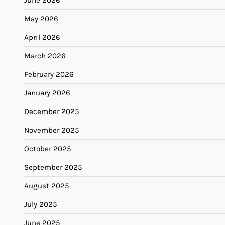
May 2026
April 2026
March 2026
February 2026
January 2026
December 2025
November 2025
October 2025
September 2025
August 2025
July 2025
June 2025