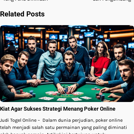
Related Posts
Kiat Agar Sukses Strategi Menang Poker Online
Judi Togel Online – Dalam dunia perjudian, poker online
telah menjadi salah satu permainan yang paling diminati