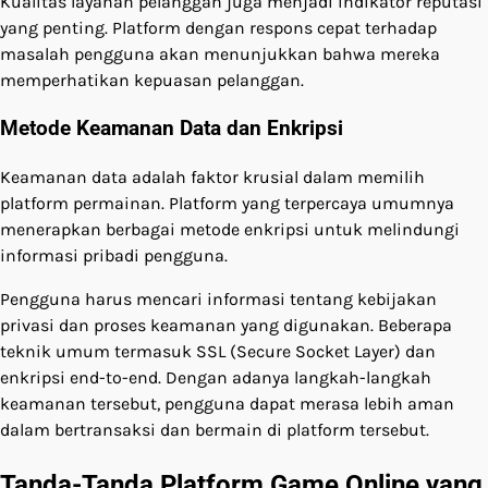
Kualitas layanan pelanggan juga menjadi indikator reputasi
yang penting. Platform dengan respons cepat terhadap
masalah pengguna akan menunjukkan bahwa mereka
memperhatikan kepuasan pelanggan.
Metode Keamanan Data dan Enkripsi
Keamanan data adalah faktor krusial dalam memilih
platform permainan. Platform yang terpercaya umumnya
menerapkan berbagai metode enkripsi untuk melindungi
informasi pribadi pengguna.
Pengguna harus mencari informasi tentang kebijakan
privasi dan proses keamanan yang digunakan. Beberapa
teknik umum termasuk SSL (Secure Socket Layer) dan
enkripsi end-to-end. Dengan adanya langkah-langkah
keamanan tersebut, pengguna dapat merasa lebih aman
dalam bertransaksi dan bermain di platform tersebut.
Tanda-Tanda Platform Game Online yang