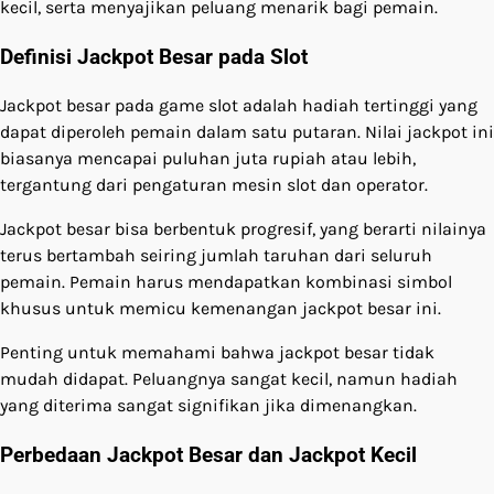
kecil, serta menyajikan peluang menarik bagi pemain.
Definisi Jackpot Besar pada Slot
Jackpot besar pada game slot adalah hadiah tertinggi yang
dapat diperoleh pemain dalam satu putaran. Nilai jackpot ini
biasanya mencapai puluhan juta rupiah atau lebih,
tergantung dari pengaturan mesin slot dan operator.
Jackpot besar bisa berbentuk progresif, yang berarti nilainya
terus bertambah seiring jumlah taruhan dari seluruh
pemain. Pemain harus mendapatkan kombinasi simbol
khusus untuk memicu kemenangan jackpot besar ini.
Penting untuk memahami bahwa jackpot besar tidak
mudah didapat. Peluangnya sangat kecil, namun hadiah
yang diterima sangat signifikan jika dimenangkan.
Perbedaan Jackpot Besar dan Jackpot Kecil