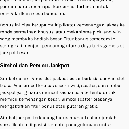
pemain harus mencapai kombinasi tertentu untuk
mengaktifkan mode bonus ini.
Bonus ini bisa berupa multiplikator kemenangan, akses ke
ronde permainan khusus, atau mekanisme pick-and-win
yang membuka hadiah besar. Fitur bonus semacam ini
sering kali menjadi pendorong utama daya tarik game slot
jackpot besar.
Simbol dan Pemicu Jackpot
Simbol dalam game slot jackpot besar berbeda dengan slot
biasa. Ada simbol khusus seperti wild, scatter, dan simbol
jackpot yang harus muncul sesuai pola tertentu untuk
memicu kemenangan besar. Simbol scatter biasanya
mengaktifkan fitur bonus atau putaran gratis.
Simbol jackpot terkadang harus muncul dalam jumlah
spesifik atau di posisi tertentu pada gulungan untuk