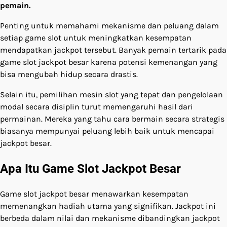
pemain.
Penting untuk memahami mekanisme dan peluang dalam
setiap game slot untuk meningkatkan kesempatan
mendapatkan jackpot tersebut. Banyak pemain tertarik pada
game slot jackpot besar karena potensi kemenangan yang
bisa mengubah hidup secara drastis.
Selain itu, pemilihan mesin slot yang tepat dan pengelolaan
modal secara disiplin turut memengaruhi hasil dari
permainan. Mereka yang tahu cara bermain secara strategis
biasanya mempunyai peluang lebih baik untuk mencapai
jackpot besar.
Apa Itu Game Slot Jackpot Besar
Game slot jackpot besar menawarkan kesempatan
memenangkan hadiah utama yang signifikan. Jackpot ini
berbeda dalam nilai dan mekanisme dibandingkan jackpot