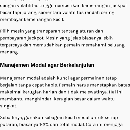
dengan volatilitas tinggi memberikan kemenangan jackpot
besar tapi jarang, sementara volatilitas rendah sering
membayar kemenangan kecil.
Pilih mesin yang transparan tentang aturan dan
pembayaran jackpot. Mesin yang jelas biasanya lebih
terpercaya dan memudahkan pemain memahami peluang
menang.
Manajemen Modal agar Berkelanjutan
Manajemen modal adalah kunci agar permainan tetap
berjalan tanpa cepat habis. Pemain harus menetapkan batas
maksimal kerugian harian dan tidak melewatinya. Hal ini
membantu menghindari kerugian besar dalam waktu
singkat.
Sebaiknya, gunakan sebagian kecil modal untuk setiap
putaran, biasanya 1-2% dari total modal. Cara ini menjaga