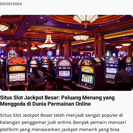
05/05/2024
Situs Slot Jackpot Besar: Peluang Menang yang
Menggoda di Dunia Permainan Online
Situs Slot Jackpot Besar telah menjadi sangat populer di
kalangan penggemar judi online. Banyak pemain mencari
platform yang menawarkan jackpot menarik yang bisa