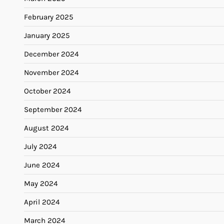
February 2025
January 2025
December 2024
November 2024
October 2024
September 2024
August 2024
July 2024
June 2024
May 2024
April 2024
March 2024