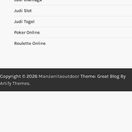
Judi Slot
Judi Togel
Poker Online
Roulette Online
Copyright © 2026
Manzanitaoutdoor
Theme: Great Blog By
Artify Themes
.