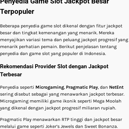
Penyedia Game Slot Jackpot Besar
Terpopuler
Beberapa penyedia game slot dikenal dengan fitur jackpot
besar dan tingkat kemenangan yang menarik. Mereka
menyajikan variasi tema dan peluang jackpot progresif yang
menarik perhatian pemain. Berikut penjelasan tentang
penyedia dan game slot yang populer di Indonesia.
Rekomendasi Provider Slot dengan Jackpot
Terbesar
Penyedia seperti
Microgaming
,
Pragmatic Play
, dan
NetEnt
sering disebut sebagai yang menawarkan jackpot terbesar.
Microgaming memiliki game ikonik seperti Mega Moolah
yang dikenal dengan jackpot progresif miliaran rupiah.
Pragmatic Play menawarkan RTP tinggi dan jackpot besar
melalui game seperti Joker’s Jewels dan Sweet Bonanza.