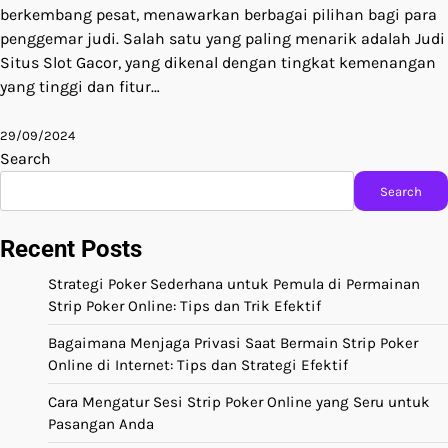
berkembang pesat, menawarkan berbagai pilihan bagi para
penggemar judi. Salah satu yang paling menarik adalah Judi
Situs Slot Gacor, yang dikenal dengan tingkat kemenangan
yang tinggi dan fitur…
29/09/2024
Search
Search
Recent Posts
Strategi Poker Sederhana untuk Pemula di Permainan
Strip Poker Online: Tips dan Trik Efektif
Bagaimana Menjaga Privasi Saat Bermain Strip Poker
Online di Internet: Tips dan Strategi Efektif
Cara Mengatur Sesi Strip Poker Online yang Seru untuk
Pasangan Anda