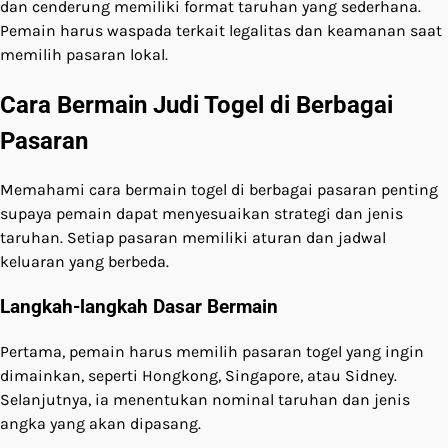
dan cenderung memiliki format taruhan yang sederhana.
Pemain harus waspada terkait legalitas dan keamanan saat
memilih pasaran lokal.
Cara Bermain Judi Togel di Berbagai
Pasaran
Memahami cara bermain togel di berbagai pasaran penting
supaya pemain dapat menyesuaikan strategi dan jenis
taruhan. Setiap pasaran memiliki aturan dan jadwal
keluaran yang berbeda.
Langkah-langkah Dasar Bermain
Pertama, pemain harus memilih pasaran togel yang ingin
dimainkan, seperti Hongkong, Singapore, atau Sidney.
Selanjutnya, ia menentukan nominal taruhan dan jenis
angka yang akan dipasang.