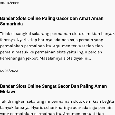
30/04/2023
Bandar Slots Online Paling Gacor Dan Amat Aman
Samarinda
Tidak di sangkal sekarang permainan slots demikian banyak
fansnya. Nyaris tiap harinya ada-ada saja pemain yang
permainkan permainan itu. Argumen terkuat tiap-tiap
pemain masuk ke permainan slots yaitu ingin peroleh
kemenangan jekpot. Masalahnya slots diyakini…
12/05/2023
Bandar Slots Online Sangat Gacor Dan Paling Aman
Melawi
Tak di ingkari sekarang ini permainan slots demikian begitu
banyak fansnya. Nyaris sehari-harinya ada-ada saja pemain
yang permainkan permainan itu. Argumen terkuat tiap