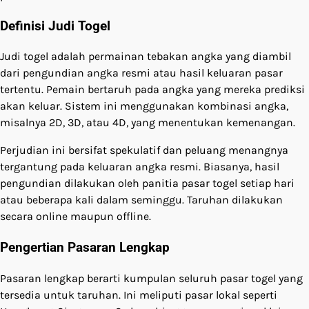
Definisi Judi Togel
Judi togel adalah permainan tebakan angka yang diambil
dari pengundian angka resmi atau hasil keluaran pasar
tertentu. Pemain bertaruh pada angka yang mereka prediksi
akan keluar. Sistem ini menggunakan kombinasi angka,
misalnya 2D, 3D, atau 4D, yang menentukan kemenangan.
Perjudian ini bersifat spekulatif dan peluang menangnya
tergantung pada keluaran angka resmi. Biasanya, hasil
pengundian dilakukan oleh panitia pasar togel setiap hari
atau beberapa kali dalam seminggu. Taruhan dilakukan
secara online maupun offline.
Pengertian Pasaran Lengkap
Pasaran lengkap berarti kumpulan seluruh pasar togel yang
tersedia untuk taruhan. Ini meliputi pasar lokal seperti