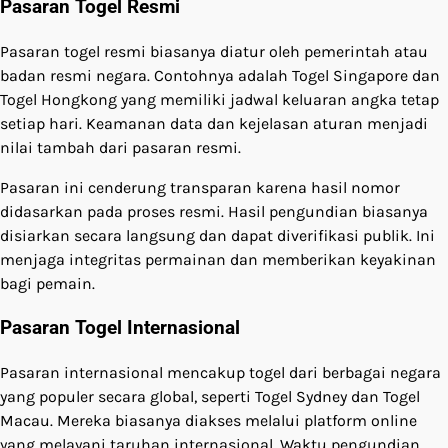
Pasaran Togel Resmi
Pasaran togel resmi biasanya diatur oleh pemerintah atau
badan resmi negara. Contohnya adalah Togel Singapore dan
Togel Hongkong yang memiliki jadwal keluaran angka tetap
setiap hari. Keamanan data dan kejelasan aturan menjadi
nilai tambah dari pasaran resmi.
Pasaran ini cenderung transparan karena hasil nomor
didasarkan pada proses resmi. Hasil pengundian biasanya
disiarkan secara langsung dan dapat diverifikasi publik. Ini
menjaga integritas permainan dan memberikan keyakinan
bagi pemain.
Pasaran Togel Internasional
Pasaran internasional mencakup togel dari berbagai negara
yang populer secara global, seperti Togel Sydney dan Togel
Macau. Mereka biasanya diakses melalui platform online
yang melayani taruhan internasional. Waktu pengundian