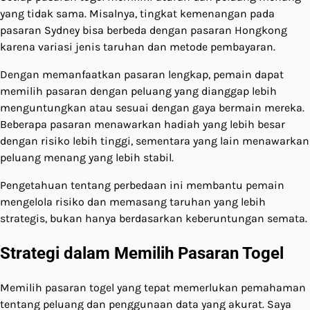
yang tidak sama. Misalnya, tingkat kemenangan pada
pasaran Sydney bisa berbeda dengan pasaran Hongkong
karena variasi jenis taruhan dan metode pembayaran.
Dengan memanfaatkan pasaran lengkap, pemain dapat
memilih pasaran dengan peluang yang dianggap lebih
menguntungkan atau sesuai dengan gaya bermain mereka.
Beberapa pasaran menawarkan hadiah yang lebih besar
dengan risiko lebih tinggi, sementara yang lain menawarkan
peluang menang yang lebih stabil.
Pengetahuan tentang perbedaan ini membantu pemain
mengelola risiko dan memasang taruhan yang lebih
strategis, bukan hanya berdasarkan keberuntungan semata.
Strategi dalam Memilih Pasaran Togel
Memilih pasaran togel yang tepat memerlukan pemahaman
tentang peluang dan penggunaan data yang akurat. Saya