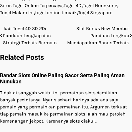
Situs Togel Online Terpercaya
,
Togel 4D
,
Togel Hongkong
,
Togel Malam Ini
,
togel online terbaik
,
Togel Singapore
Judi Togel 4D 3D 2D:
Slot Bonus New Member
Post
Panduan Lengkap dan
Panduan Lengkap
navigation
Strategi Terbaik Bermain
Mendapatkan Bonus Terbaik
Related Posts
Bandar Slots Online Paling Gacor Serta Paling Aman
Nunukan
Tidak di sanggah waktu ini permainan slots demikian
banyak pecintanya. Nyaris sehari-harinya ada-ada saja
pemain yang permainkan permainan itu. Argumen terkuat
tiap pemain masuk ke permainan slots ialah mau peroleh
kemenangan jekpot. Karenanya slots diakui…