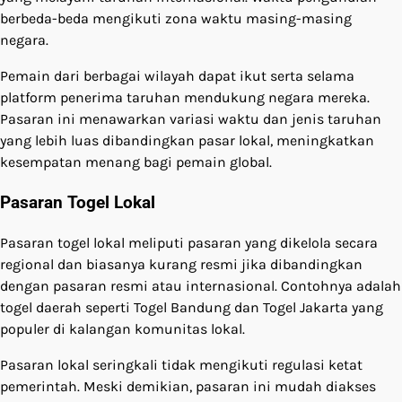
berbeda-beda mengikuti zona waktu masing-masing
negara.
Pemain dari berbagai wilayah dapat ikut serta selama
platform penerima taruhan mendukung negara mereka.
Pasaran ini menawarkan variasi waktu dan jenis taruhan
yang lebih luas dibandingkan pasar lokal, meningkatkan
kesempatan menang bagi pemain global.
Pasaran Togel Lokal
Pasaran togel lokal meliputi pasaran yang dikelola secara
regional dan biasanya kurang resmi jika dibandingkan
dengan pasaran resmi atau internasional. Contohnya adalah
togel daerah seperti Togel Bandung dan Togel Jakarta yang
populer di kalangan komunitas lokal.
Pasaran lokal seringkali tidak mengikuti regulasi ketat
pemerintah. Meski demikian, pasaran ini mudah diakses