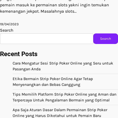
pemain masuk ke permainan slots yakni ingin temukan
kemenangan jekpot. Masalahnya slots…
19/04/2023
Search
Search
Recent Posts
Cara Mengatur Sesi Strip Poker Online yang Seru untuk
Pasangan Anda
Etika Bermain Strip Poker Online Agar Tetap
Menyenangkan dan Bebas Canggung
Tips Memilih Platform Strip Poker Online yang Aman dan
Terpercaya Untuk Pengalaman Bermain yang Optimal
Apa Saja Aturan Dasar Dalam Permainan Strip Poker
Online yang Harus Diketahui untuk Pemain Baru