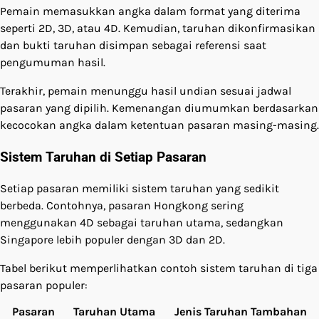
Pemain memasukkan angka dalam format yang diterima
seperti 2D, 3D, atau 4D. Kemudian, taruhan dikonfirmasikan
dan bukti taruhan disimpan sebagai referensi saat
pengumuman hasil.
Terakhir, pemain menunggu hasil undian sesuai jadwal
pasaran yang dipilih. Kemenangan diumumkan berdasarkan
kecocokan angka dalam ketentuan pasaran masing-masing.
Sistem Taruhan di Setiap Pasaran
Setiap pasaran memiliki sistem taruhan yang sedikit
berbeda. Contohnya, pasaran Hongkong sering
menggunakan 4D sebagai taruhan utama, sedangkan
Singapore lebih populer dengan 3D dan 2D.
Tabel berikut memperlihatkan contoh sistem taruhan di tiga
pasaran populer:
Pasaran
Taruhan Utama
Jenis Taruhan Tambahan