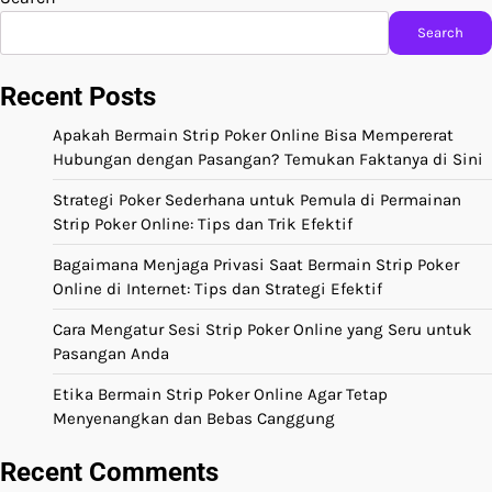
Search
Recent Posts
Apakah Bermain Strip Poker Online Bisa Mempererat
Hubungan dengan Pasangan? Temukan Faktanya di Sini
Strategi Poker Sederhana untuk Pemula di Permainan
Strip Poker Online: Tips dan Trik Efektif
Bagaimana Menjaga Privasi Saat Bermain Strip Poker
Online di Internet: Tips dan Strategi Efektif
Cara Mengatur Sesi Strip Poker Online yang Seru untuk
Pasangan Anda
Etika Bermain Strip Poker Online Agar Tetap
Menyenangkan dan Bebas Canggung
Recent Comments