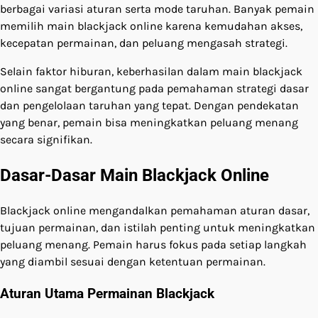
berbagai variasi aturan serta mode taruhan. Banyak pemain
memilih main blackjack online karena kemudahan akses,
kecepatan permainan, dan peluang mengasah strategi.
Selain faktor hiburan, keberhasilan dalam main blackjack
online sangat bergantung pada pemahaman strategi dasar
dan pengelolaan taruhan yang tepat. Dengan pendekatan
yang benar, pemain bisa meningkatkan peluang menang
secara signifikan.
Dasar-Dasar Main Blackjack Online
Blackjack online mengandalkan pemahaman aturan dasar,
tujuan permainan, dan istilah penting untuk meningkatkan
peluang menang. Pemain harus fokus pada setiap langkah
yang diambil sesuai dengan ketentuan permainan.
Aturan Utama Permainan Blackjack