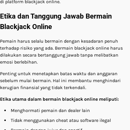
di platform blackjack online.
Etika dan Tanggung Jawab Bermain
Blackjack Online
Pemain harus selalu bermain dengan kesadaran penuh
terhadap risiko yang ada. Bermain blackjack online harus
dilakukan secara bertanggung jawab tanpa melibatkan
emosi berlebihan.
Penting untuk menetapkan batas waktu dan anggaran
sebelum mulai bermain. Hal ini membantu menghindari
kerugian finansial yang tidak terkendali.
Etika utama dalam bermain blackjack online meliputi:
Menghormati pemain dan dealer lain
Tidak menggunakan cheat atau software ilegal