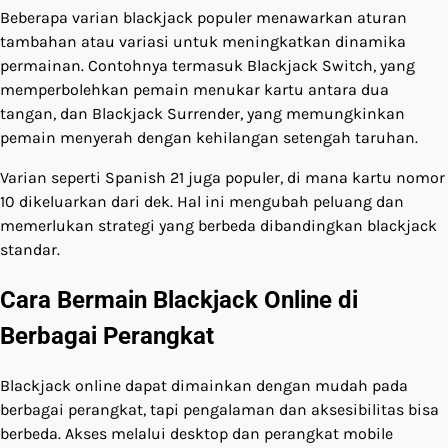
Beberapa varian blackjack populer menawarkan aturan
tambahan atau variasi untuk meningkatkan dinamika
permainan. Contohnya termasuk Blackjack Switch, yang
memperbolehkan pemain menukar kartu antara dua
tangan, dan Blackjack Surrender, yang memungkinkan
pemain menyerah dengan kehilangan setengah taruhan.
Varian seperti Spanish 21 juga populer, di mana kartu nomor
10 dikeluarkan dari dek. Hal ini mengubah peluang dan
memerlukan strategi yang berbeda dibandingkan blackjack
standar.
Cara Bermain Blackjack Online di
Berbagai Perangkat
Blackjack online dapat dimainkan dengan mudah pada
berbagai perangkat, tapi pengalaman dan aksesibilitas bisa
berbeda. Akses melalui desktop dan perangkat mobile