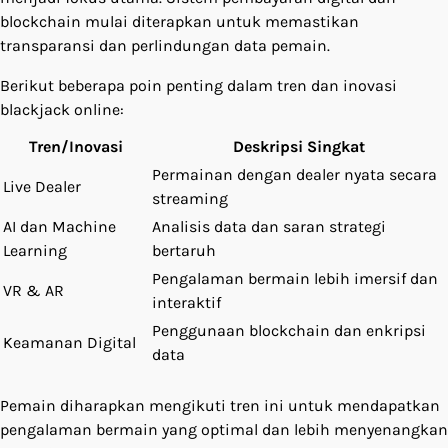
blockchain mulai diterapkan untuk memastikan
transparansi dan perlindungan data pemain.
Berikut beberapa poin penting dalam tren dan inovasi
blackjack online:
Tren/Inovasi
Deskripsi Singkat
Permainan dengan dealer nyata secara
Live Dealer
streaming
AI dan Machine
Analisis data dan saran strategi
Learning
bertaruh
Pengalaman bermain lebih imersif dan
VR & AR
interaktif
Penggunaan blockchain dan enkripsi
Keamanan Digital
data
Pemain diharapkan mengikuti tren ini untuk mendapatkan
pengalaman bermain yang optimal dan lebih menyenangkan