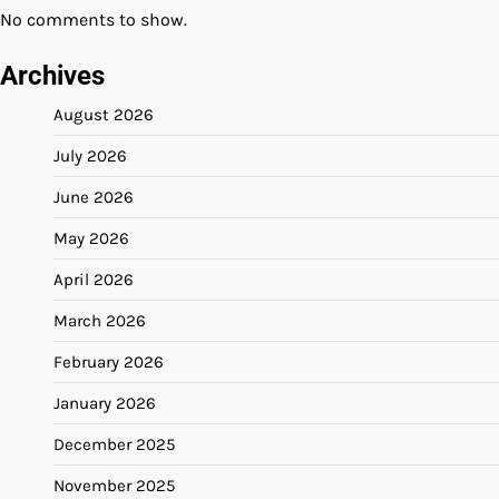
No comments to show.
Archives
August 2026
July 2026
June 2026
May 2026
April 2026
March 2026
February 2026
January 2026
December 2025
November 2025