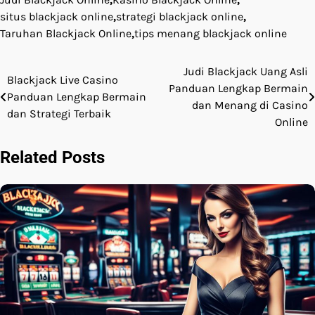
situs blackjack online
,
strategi blackjack online
,
Taruhan Blackjack Online
,
tips menang blackjack online
Judi Blackjack Uang Asli
Post
Blackjack Live Casino
Panduan Lengkap Bermain
Panduan Lengkap Bermain
navigation
dan Menang di Casino
dan Strategi Terbaik
Online
Related Posts