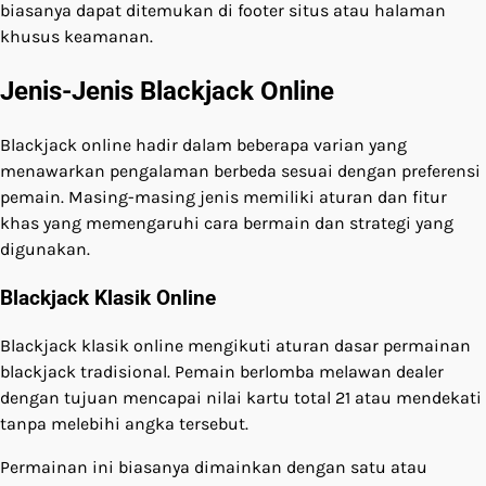
biasanya dapat ditemukan di footer situs atau halaman
khusus keamanan.
Jenis-Jenis Blackjack Online
Blackjack online hadir dalam beberapa varian yang
menawarkan pengalaman berbeda sesuai dengan preferensi
pemain. Masing-masing jenis memiliki aturan dan fitur
khas yang memengaruhi cara bermain dan strategi yang
digunakan.
Blackjack Klasik Online
Blackjack klasik online mengikuti aturan dasar permainan
blackjack tradisional. Pemain berlomba melawan dealer
dengan tujuan mencapai nilai kartu total 21 atau mendekati
tanpa melebihi angka tersebut.
Permainan ini biasanya dimainkan dengan satu atau