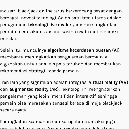
Industri blackjack online terus berkembang pesat dengan
berbagai inovasi teknologi. Salah satu tren utama adalah
penggunaan
teknologi live dealer
yang memungkinkan
pemain merasakan suasana kasino nyata dari perangkat
mereka.
Selain itu, munculnya
algoritma kecerdasan buatan (AI)
membantu meningkatkan pengalaman bermain. AI
digunakan untuk analisis pola taruhan dan memberikan
rekomendasi strategi kepada pemain.
Tren lain yang signifikan adalah integrasi
virtual reality (VR)
dan
augmented reality (AR)
. Teknologi ini menghadirkan
pengalaman yang lebih imersif dan interaktif, sehingga
pemain bisa merasakan sensasi berada di meja blackjack
secara nyata.
Peningkatan keamanan dan kecepatan transaksi juga
menjadi fokus utama. Sistem pembayaran digital dan