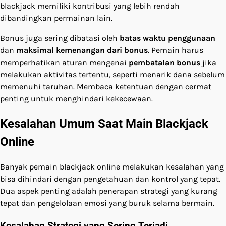
blackjack memiliki kontribusi yang lebih rendah
dibandingkan permainan lain.
Bonus juga sering dibatasi oleh
batas waktu penggunaan
dan
maksimal kemenangan dari bonus
. Pemain harus
memperhatikan aturan mengenai
pembatalan bonus
jika
melakukan aktivitas tertentu, seperti menarik dana sebelum
memenuhi taruhan. Membaca ketentuan dengan cermat
penting untuk menghindari kekecewaan.
Kesalahan Umum Saat Main Blackjack
Online
Banyak pemain blackjack online melakukan kesalahan yang
bisa dihindari dengan pengetahuan dan kontrol yang tepat.
Dua aspek penting adalah penerapan strategi yang kurang
tepat dan pengelolaan emosi yang buruk selama bermain.