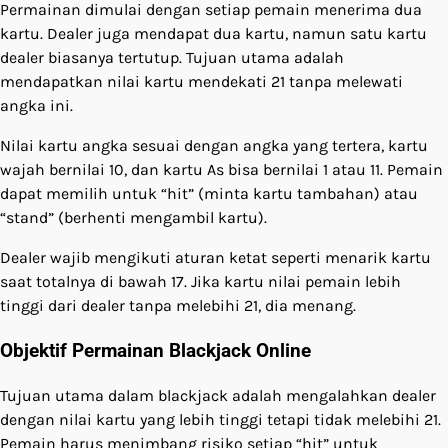
Permainan dimulai dengan setiap pemain menerima dua
kartu. Dealer juga mendapat dua kartu, namun satu kartu
dealer biasanya tertutup. Tujuan utama adalah
mendapatkan nilai kartu mendekati 21 tanpa melewati
angka ini.
Nilai kartu angka sesuai dengan angka yang tertera, kartu
wajah bernilai 10, dan kartu As bisa bernilai 1 atau 11. Pemain
dapat memilih untuk “hit” (minta kartu tambahan) atau
“stand” (berhenti mengambil kartu).
Dealer wajib mengikuti aturan ketat seperti menarik kartu
saat totalnya di bawah 17. Jika kartu nilai pemain lebih
tinggi dari dealer tanpa melebihi 21, dia menang.
Objektif Permainan Blackjack Online
Tujuan utama dalam blackjack adalah mengalahkan dealer
dengan nilai kartu yang lebih tinggi tetapi tidak melebihi 21.
Pemain harus menimbang risiko setiap “hit” untuk