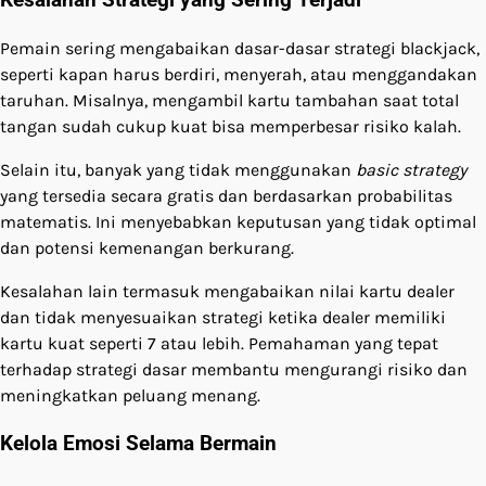
Kesalahan Strategi yang Sering Terjadi
Pemain sering mengabaikan dasar-dasar strategi blackjack,
seperti kapan harus berdiri, menyerah, atau menggandakan
taruhan. Misalnya, mengambil kartu tambahan saat total
tangan sudah cukup kuat bisa memperbesar risiko kalah.
Selain itu, banyak yang tidak menggunakan
basic strategy
yang tersedia secara gratis dan berdasarkan probabilitas
matematis. Ini menyebabkan keputusan yang tidak optimal
dan potensi kemenangan berkurang.
Kesalahan lain termasuk mengabaikan nilai kartu dealer
dan tidak menyesuaikan strategi ketika dealer memiliki
kartu kuat seperti 7 atau lebih. Pemahaman yang tepat
terhadap strategi dasar membantu mengurangi risiko dan
meningkatkan peluang menang.
Kelola Emosi Selama Bermain