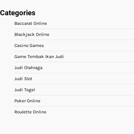
Categories
Baccarat Online
Blackjack Online
Casino Games
Game Tembak Ikan Judi
Judi Olahraga
Judi Slot
Judi Togel
Poker Online
Roulette Online