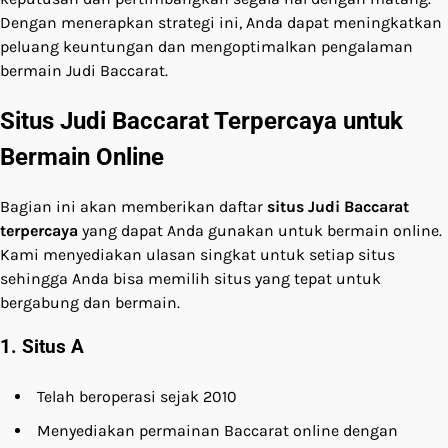
Dengan menerapkan strategi ini, Anda dapat meningkatkan
peluang keuntungan dan mengoptimalkan pengalaman
bermain Judi Baccarat.
Situs Judi Baccarat Terpercaya untuk
Bermain Online
Bagian ini akan memberikan daftar
situs Judi Baccarat
terpercaya
yang dapat Anda gunakan untuk bermain online.
Kami menyediakan ulasan singkat untuk setiap situs
sehingga Anda bisa memilih situs yang tepat untuk
bergabung dan bermain.
1. Situs A
Telah beroperasi sejak 2010
Menyediakan permainan Baccarat online dengan