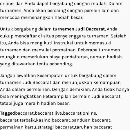
online, dan Anda dapat bergabung dengan mudah. Dalam
turnamen, Anda akan bersaing dengan pemain lain dan
mencoba memenangkan hadiah besar.
Untuk bergabung dalam
turnamen Judi Baccarat
, Anda
cukup mendaftar di situs penyelenggara turnamen. Setelah
itu, Anda bisa mengikuti instruksi untuk memasuki
turnamen dan memulai permainan. Beberapa turnamen
mungkin memerlukan biaya pendaftaran, namun hadiah
yang ditawarkan tentu sebanding.
Jangan lewatkan kesempatan untuk bergabung dalam
turnamen Judi Baccarat dan menunjukkan kemampuan
Anda dalam permainan. Dengan demikian, Anda tidak hanya
bisa meningkatkan keterampilan bermain Judi Baccarat,
tetapi juga meraih hadiah besar.
Tagged
baccarat
,
baccarat live
,
baccarat online
,
baccarat terbaik
,
kasino baccarat
,
panduan baccarat
,
permainan kartu
,
strategi baccarat
,
taruhan baccarat