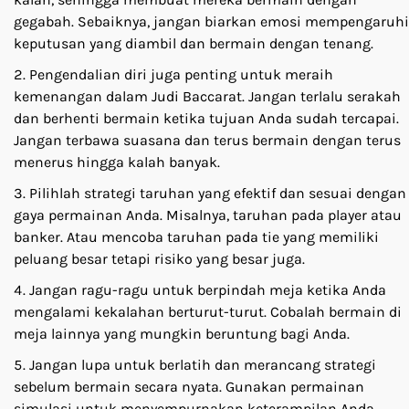
gegabah. Sebaiknya, jangan biarkan emosi mempengaruhi
keputusan yang diambil dan bermain dengan tenang.
Pengendalian diri juga penting untuk meraih
kemenangan dalam Judi Baccarat. Jangan terlalu serakah
dan berhenti bermain ketika tujuan Anda sudah tercapai.
Jangan terbawa suasana dan terus bermain dengan terus
menerus hingga kalah banyak.
Pilihlah strategi taruhan yang efektif dan sesuai dengan
gaya permainan Anda. Misalnya, taruhan pada player atau
banker. Atau mencoba taruhan pada tie yang memiliki
peluang besar tetapi risiko yang besar juga.
Jangan ragu-ragu untuk berpindah meja ketika Anda
mengalami kekalahan berturut-turut. Cobalah bermain di
meja lainnya yang mungkin beruntung bagi Anda.
Jangan lupa untuk berlatih dan merancang strategi
sebelum bermain secara nyata. Gunakan permainan
simulasi untuk menyempurnakan keterampilan Anda