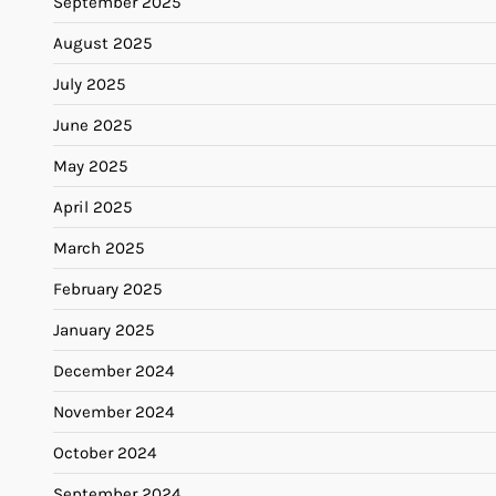
September 2025
August 2025
July 2025
June 2025
May 2025
April 2025
March 2025
February 2025
January 2025
December 2024
November 2024
October 2024
September 2024