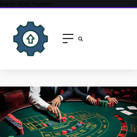
Skip
Aug 06, 2026, Thursday
to
content