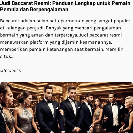
Judi Baccarat Resmi: Panduan Lengkap untuk Pemain
Pemula dan Berpengalaman
Baccarat adalah salah satu permainan yang sangat populer
di kalangan penjudi. Banyak yang mencari pengalaman
bermain yang aman dan terpercaya. Judi baccarat resmi
menawarkan platform yang dijamin keamanannya,
memberikan pemain ketenangan saat bermain. Memilih
situs…
14/06/2025