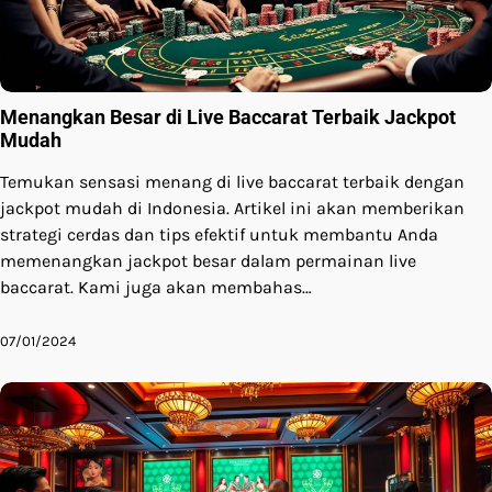
Menangkan Besar di Live Baccarat Terbaik Jackpot
Mudah
Temukan sensasi menang di live baccarat terbaik dengan
jackpot mudah di Indonesia. Artikel ini akan memberikan
strategi cerdas dan tips efektif untuk membantu Anda
memenangkan jackpot besar dalam permainan live
baccarat. Kami juga akan membahas…
07/01/2024