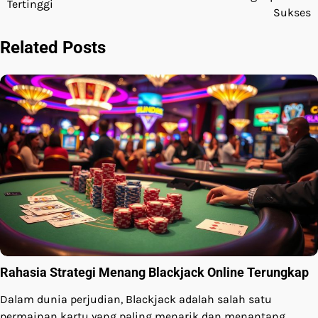
Tertinggi
Sukses
Related Posts
Rahasia Strategi Menang Blackjack Online Terungkap
Dalam dunia perjudian, Blackjack adalah salah satu
permainan kartu yang paling menarik dan menantang.