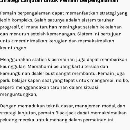
Strategi Lanjutan untuk Pemain Berpengalaman
Pemain berpengalaman dapat memanfaatkan strategi yang
lebih kompleks. Salah satunya adalah sistem taruhan
progresif, di mana taruhan meningkat setelah kekalahan
dan menurun setelah kemenangan. Sistem ini bertujuan
untuk meminimalkan kerugian dan memaksimalkan
keuntungan.
Menggunakan statistik permainan juga dapat memberikan
keunggulan. Memahami peluang kartu tersisa dan
kemungkinan dealer bust sangat membantu. Pemain juga
perlu belajar kapan saat yang tepat untuk mengambil risiko,
seperti menggandakan taruhan dalam situasi
menguntungkan.
Dengan memadukan teknik dasar, manajemen modal, dan
strategi lanjutan, pemain Blackjack dapat memaksimalkan
peluang mereka untuk menang dalam permainan ini.