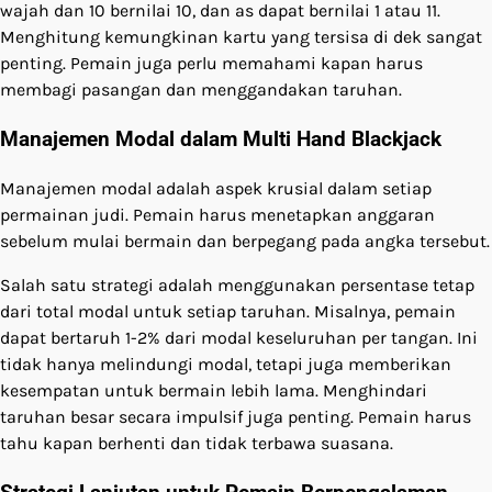
wajah dan 10 bernilai 10, dan as dapat bernilai 1 atau 11.
Menghitung kemungkinan kartu yang tersisa di dek sangat
penting. Pemain juga perlu memahami kapan harus
membagi pasangan dan menggandakan taruhan.
Manajemen Modal dalam Multi Hand Blackjack
Manajemen modal adalah aspek krusial dalam setiap
permainan judi. Pemain harus menetapkan anggaran
sebelum mulai bermain dan berpegang pada angka tersebut.
Salah satu strategi adalah menggunakan persentase tetap
dari total modal untuk setiap taruhan. Misalnya, pemain
dapat bertaruh 1-2% dari modal keseluruhan per tangan. Ini
tidak hanya melindungi modal, tetapi juga memberikan
kesempatan untuk bermain lebih lama. Menghindari
taruhan besar secara impulsif juga penting. Pemain harus
tahu kapan berhenti dan tidak terbawa suasana.