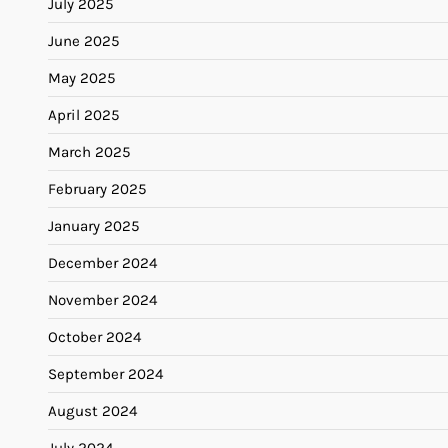
July 2025
June 2025
May 2025
April 2025
March 2025
February 2025
January 2025
December 2024
November 2024
October 2024
September 2024
August 2024
July 2024