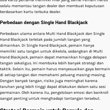
selalu memantau tangan dealer dan membuat keputusan
berdasarkan kartu terbuka dealer.
Perbedaan dengan Single Hand Blackjack
Perbedaan utama antara Multi Hand Blackjack dan Single
Hand Blackjack terletak pada jumlah tangan yang
dimainkan. Di Single Hand Blackjack, pemain hanya
memiliki satu tangan untuk dikelola, sedangkan di Multi
Hand Blackjack, pemain dapat memainkan hingga delapan
tangan sekaligus. Ini membuka lebih banyak strategi dan
taktik. Selain itu, pemain harus menyesuaikan gaya bermain
di setiap tangan dan memahami peluang masing-masing.
Dengan banyak tangan, risiko juga meningkat karena
taruhan yang lebih tinggi dapat dilakukan dalam satu sesi
permainan. Oleh karena itu, pengelolaan emosi dan bankroll
sangat penting untuk menghadapi tantangan tersebut.