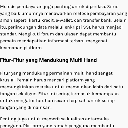
Metode pembayaran juga penting untuk diperiksa. Situs
yang baik umumnya menawarkan metode pembayaran yang
aman seperti kartu kredit, e-wallet, dan transfer bank. Selain
itu, perlindungan data melalui enkripsi SSL harus menjadi
standar. Mengikuti forum dan ulasan dapat membantu
pemain mendapatkan informasi terbaru mengenai
keamanan platform.
Fitur-Fitur yang Mendukung Multi Hand
Fitur yang mendukung permainan multi hand sangat
krusial. Pemain harus mencari platform yang
memungkinkan mereka untuk memainkan lebih dari satu
tangan sekaligus. Fitur ini sering termasuk kemampuan
untuk mengatur taruhan secara terpisah untuk setiap
tangan yang dimainkan.
Penting juga untuk memeriksa kualitas antarmuka
pengguna. Platform yang ramah pengguna membantu