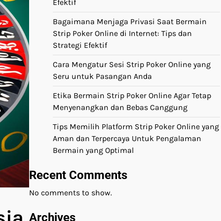
Efektif
Bagaimana Menjaga Privasi Saat Bermain
Strip Poker Online di Internet: Tips dan
Strategi Efektif
Cara Mengatur Sesi Strip Poker Online yang
Seru untuk Pasangan Anda
Etika Bermain Strip Poker Online Agar Tetap
Menyenangkan dan Bebas Canggung
Tips Memilih Platform Strip Poker Online yang
Aman dan Terpercaya Untuk Pengalaman
Bermain yang Optimal
Recent Comments
No comments to show.
sia
Archives