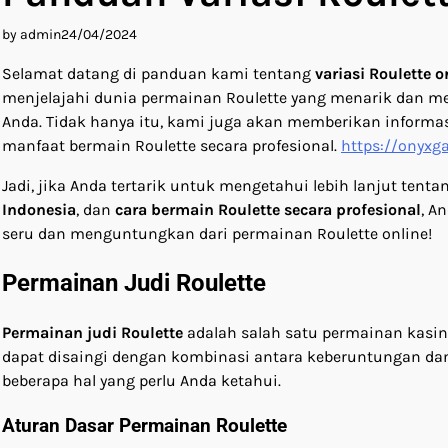
by admin
24/04/2024
Selamat datang di panduan kami tentang
variasi Roulette o
menjelajahi dunia permainan Roulette yang menarik dan
Anda. Tidak hanya itu, kami juga akan memberikan informas
manfaat bermain Roulette secara profesional.
https://onyx
Jadi, jika Anda tertarik untuk mengetahui lebih lanjut tent
Indonesia
, dan
cara bermain Roulette secara profesional
, A
seru dan menguntungkan dari permainan Roulette online!
Permainan Judi Roulette
Permainan judi Roulette
adalah salah satu permainan kasino 
dapat disaingi dengan kombinasi antara keberuntungan dan 
beberapa hal yang perlu Anda ketahui.
Aturan Dasar Permainan Roulette