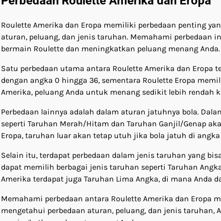
Perbedaan Roulette Amerika dan Eropa
Roulette Amerika dan Eropa memiliki perbedaan penting yang
aturan, peluang, dan jenis taruhan. Memahami perbedaan 
bermain Roulette dan meningkatkan peluang menang Anda.
Satu perbedaan utama antara Roulette Amerika dan Eropa te
dengan angka 0 hingga 36, sementara Roulette Eropa memili
Amerika, peluang Anda untuk menang sedikit lebih rendah
Perbedaan lainnya adalah dalam aturan jatuhnya bola. Dalam
seperti Taruhan Merah/Hitam dan Taruhan Ganjil/Genap aka
Eropa, taruhan luar akan tetap utuh jika bola jatuh di angka
Selain itu, terdapat perbedaan dalam jenis taruhan yang b
dapat memilih berbagai jenis taruhan seperti Taruhan Angk
Amerika terdapat juga Taruhan Lima Angka, di mana Anda da
Memahami perbedaan antara Roulette Amerika dan Eropa me
mengetahui perbedaan aturan, peluang, dan jenis taruhan, 