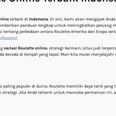
nline
terbaik di
Indonesia
. Di sini, kami akan mengajak Anda
 memberikan panduan lengkap untuk meningkatkan peluang 
i tentang perbedaan antara Roulette Amerika dan Eropa sert
game.com/
ang
variasi Roulette online
, strategi bermain, situs judi terperc
nda berada di tempat yang tepat. Mari kita mulai menjelajahi
paling populer di dunia. Roulette memiliki daya tarik yang 
strategi. Jika Anda tertarik untuk mencoba permainan ini, 