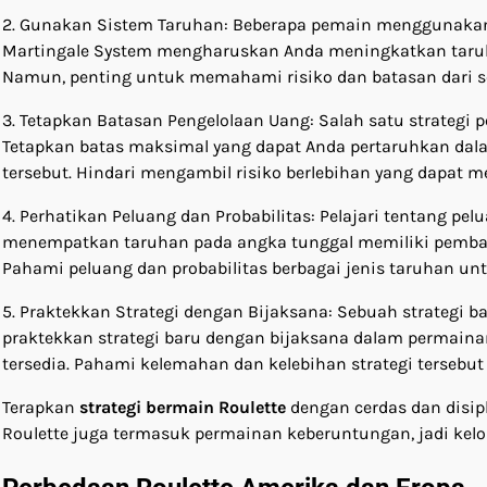
2. Gunakan Sistem Taruhan: Beberapa pemain menggunakan
Martingale System mengharuskan Anda meningkatkan taruh
Namun, penting untuk memahami risiko dan batasan dari 
3. Tetapkan Batasan Pengelolaan Uang: Salah satu strategi 
Tetapkan batas maksimal yang dapat Anda pertaruhkan dala
tersebut. Hindari mengambil risiko berlebihan yang dapat m
4. Perhatikan Peluang dan Probabilitas: Pelajari tentang pe
menempatkan taruhan pada angka tunggal memiliki pembaya
Pahami peluang dan probabilitas berbagai jenis taruhan un
5. Praktekkan Strategi dengan Bijaksana: Sebuah strategi 
praktekkan strategi baru dengan bijaksana dalam permaina
tersedia. Pahami kelemahan dan kelebihan strategi terse
Terapkan
strategi bermain Roulette
dengan cerdas dan disi
Roulette juga termasuk permainan keberuntungan, jadi kel