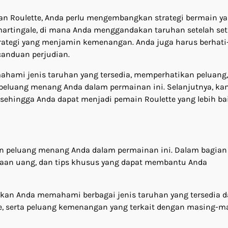
 Roulette, Anda perlu mengembangkan strategi bermain ya
martingale, di mana Anda menggandakan taruhan setelah set
trategi yang menjamin kemenangan. Anda juga harus berhati
canduan perjudian.
ahami jenis taruhan yang tersedia, memperhatikan peluang
peluang menang Anda dalam permainan ini. Selanjutnya, ka
sehingga Anda dapat menjadi pemain Roulette yang lebih bai
 peluang menang Anda dalam permainan ini. Dalam bagian 
laan uang, dan tips khusus yang dapat membantu Anda
ikan Anda memahami berbagai jenis taruhan yang tersedia 
de, serta peluang kemenangan yang terkait dengan masing-m