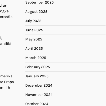
September 2025
dian
angka
August 2025
rsedia.
July 2025
June 2025
l,
May 2025
emiliki
April 2025
i
March 2025
February 2025
Amerika
January 2025
te Eropa
December 2024
emilih
November 2024
October 2024