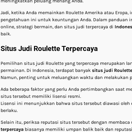
meningkatkan peluang menang Anda.
Jadi, ketika Anda memainkan Roulette Amerika atau Eropa
pengetahuan ini untuk keuntungan Anda. Dalam panduan ini
online, strategi bermain, dan situs judi terpercaya di
Indones
baik.
Situs Judi Roulette Terpercaya
Pemilihan situs judi Roulette yang terpercaya merupakan
permainan. Di Indonesia, terdapat banyak
situs judi Roulett
Namun, penting untuk meluangkan waktu dan melakukan pen
Ada beberapa faktor yang perlu Anda pertimbangkan saat m
situs tersebut memiliki lisensi resmi.
Lisensi ini menunjukkan bahwa situs tersebut diawasi oleh
berlaku.
Selain itu, periksa reputasi situs tersebut dengan memba
terpercaya
biasanya memiliki umpan balik baik dan reputasi