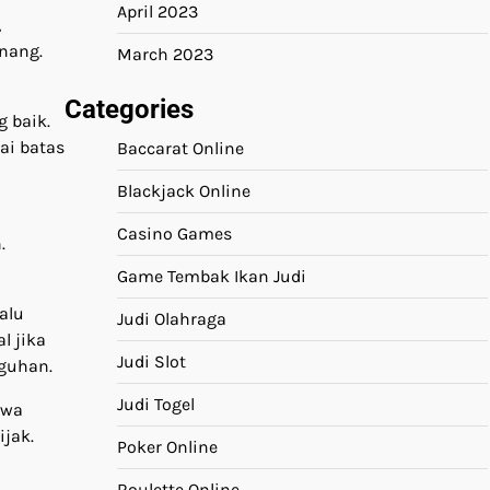
April 2023
,
nang.
March 2023
Categories
g baik.
ai batas
Baccarat Online
Blackjack Online
Casino Games
.
Game Tembak Ikan Judi
alu
Judi Olahraga
l jika
Judi Slot
guhan.
Judi Togel
hwa
jak.
Poker Online
Roulette Online