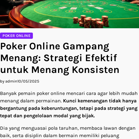
POKER ONLINE
Poker Online Gampang
Menang: Strategi Efektif
untuk Menang Konsisten
by admin
10/05/2025
Banyak pemain poker online mencari cara agar lebih mudah
menang dalam permainan.
Kunci kemenangan tidak hanya
bergantung pada keberuntungan, tetapi pada strategi yang
tepat dan pengelolaan modal yang bijak.
Dia yang menguasai pola taruhan, membaca lawan dengan
baik, serta disiplin dalam bermain memiliki peluang