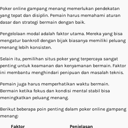
Poker online gampang menang memerlukan pendekatan
yang tepat dan disiplin. Pemain harus memahami aturan
dasar dan strategi bermain dengan baik.
Pengelolaan modal adalah faktor utama. Mereka yang bisa
mengatur bankroll dengan bijak biasanya memiliki peluang
menang lebih konsisten.
Selain itu, pemilihan situs poker yang terpercaya sangat
penting untuk keamanan dan kenyamanan bermain. Faktor
ini membantu menghindari penipuan dan masalah teknis.
Pemain juga harus memperhatikan waktu bermain.
Bermain ketika fokus dan kondisi mental stabil bisa
meningkatkan peluang menang.
Berikut beberapa poin penting dalam poker online gampang
menang:
Faktor
Penjelasan