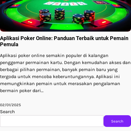
Aplikasi Poker Online: Panduan Terbaik untuk Pemain
Pemula
Aplikasi poker online semakin populer di kalangan
penggemar permainan kartu. Dengan kemudahan akses dan
berbagai pilihan permainan, banyak pemain baru yang
tergoda untuk mencoba keberuntungannya. Aplikasi ini
memungkinkan pemain untuk merasakan pengalaman
bermain poker dari…
02/01/2025
Search
Search