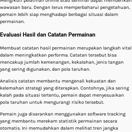
Mengikuti pelatihan online atau seminar dapat memberikan
wawasan baru. Dengan terus memperbaharui pengetahuan,
pemain lebih siap menghadapi berbagai situasi dalam
permainan.
Evaluasi Hasil dan Catatan Permainan
Membuat catatan hasil permainan merupakan langkah vital
dalam meningkatkan performa. Catatan tersebut bisa
mencakup jumlah kemenangan, kekalahan, jenis tangan
yang sering digunakan, dan pola taruhan.
Analisis catatan membantu mengenali kekuatan dan
kelemahan strategi yang diterapkan. Contohnya, jika sering
kalah pada situasi tertentu, pemain dapat menyesuaikan
pola taruhan untuk mengurangi risiko tersebut.
Pemain juga disarankan menggunakan software tracking
yang membantu merekam statistik permainan secara
otomatis. Ini memudahkan dalam melihat tren jangka