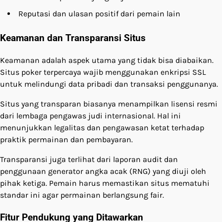
Reputasi dan ulasan positif dari pemain lain
Keamanan dan Transparansi Situs
Keamanan adalah aspek utama yang tidak bisa diabaikan.
Situs poker terpercaya wajib menggunakan enkripsi SSL
untuk melindungi data pribadi dan transaksi penggunanya.
Situs yang transparan biasanya menampilkan lisensi resmi
dari lembaga pengawas judi internasional. Hal ini
menunjukkan legalitas dan pengawasan ketat terhadap
praktik permainan dan pembayaran.
Transparansi juga terlihat dari laporan audit dan
penggunaan generator angka acak (RNG) yang diuji oleh
pihak ketiga. Pemain harus memastikan situs mematuhi
standar ini agar permainan berlangsung fair.
Fitur Pendukung yang Ditawarkan