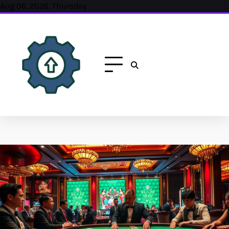
Skip
Aug 06, 2026, Thursday
to
content