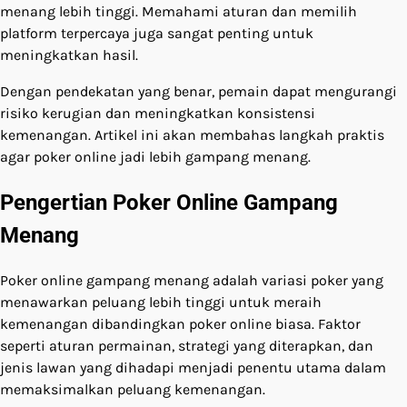
menang lebih tinggi. Memahami aturan dan memilih
platform terpercaya juga sangat penting untuk
meningkatkan hasil.
Dengan pendekatan yang benar, pemain dapat mengurangi
risiko kerugian dan meningkatkan konsistensi
kemenangan. Artikel ini akan membahas langkah praktis
agar poker online jadi lebih gampang menang.
Pengertian Poker Online Gampang
Menang
Poker online gampang menang adalah variasi poker yang
menawarkan peluang lebih tinggi untuk meraih
kemenangan dibandingkan poker online biasa. Faktor
seperti aturan permainan, strategi yang diterapkan, dan
jenis lawan yang dihadapi menjadi penentu utama dalam
memaksimalkan peluang kemenangan.