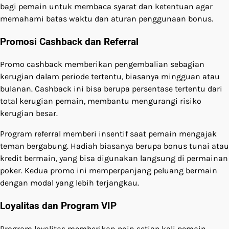
bagi pemain untuk membaca syarat dan ketentuan agar
memahami batas waktu dan aturan penggunaan bonus.
Promosi Cashback dan Referral
Promo cashback memberikan pengembalian sebagian
kerugian dalam periode tertentu, biasanya mingguan atau
bulanan. Cashback ini bisa berupa persentase tertentu dari
total kerugian pemain, membantu mengurangi risiko
kerugian besar.
Program referral memberi insentif saat pemain mengajak
teman bergabung. Hadiah biasanya berupa bonus tunai atau
kredit bermain, yang bisa digunakan langsung di permainan
poker. Kedua promo ini memperpanjang peluang bermain
dengan modal yang lebih terjangkau.
Loyalitas dan Program VIP
Program loyalitas memberikan poin setiap kali pemain