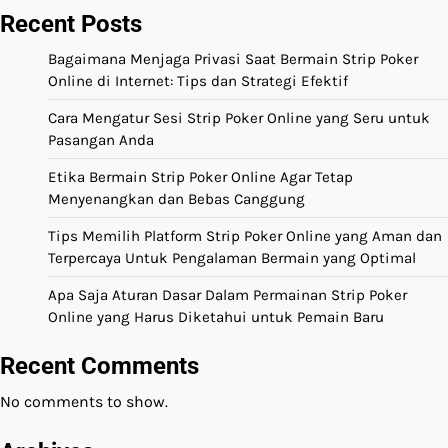
Recent Posts
Bagaimana Menjaga Privasi Saat Bermain Strip Poker
Online di Internet: Tips dan Strategi Efektif
Cara Mengatur Sesi Strip Poker Online yang Seru untuk
Pasangan Anda
Etika Bermain Strip Poker Online Agar Tetap
Menyenangkan dan Bebas Canggung
Tips Memilih Platform Strip Poker Online yang Aman dan
Terpercaya Untuk Pengalaman Bermain yang Optimal
Apa Saja Aturan Dasar Dalam Permainan Strip Poker
Online yang Harus Diketahui untuk Pemain Baru
Recent Comments
No comments to show.