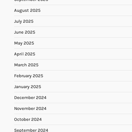
August 2025
July 2025
June 2025
May 2025
April 2025
March 2025
February 2025
January 2025
December 2024
November 2024
October 2024
September 2024