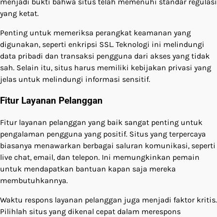
menjadi bukti bahwa situs telah memenuhi standar regulasi
yang ketat.
Penting untuk memeriksa perangkat keamanan yang
digunakan, seperti enkripsi SSL. Teknologi ini melindungi
data pribadi dan transaksi pengguna dari akses yang tidak
sah. Selain itu, situs harus memiliki kebijakan privasi yang
jelas untuk melindungi informasi sensitif.
Fitur Layanan Pelanggan
Fitur layanan pelanggan yang baik sangat penting untuk
pengalaman pengguna yang positif. Situs yang terpercaya
biasanya menawarkan berbagai saluran komunikasi, seperti
live chat, email, dan telepon. Ini memungkinkan pemain
untuk mendapatkan bantuan kapan saja mereka
membutuhkannya.
Waktu respons layanan pelanggan juga menjadi faktor kritis.
Pilihlah situs yang dikenal cepat dalam merespons