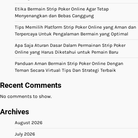
Etika Bermain Strip Poker Online Agar Tetap
Menyenangkan dan Bebas Canggung
Tips Memilih Platform Strip Poker Online yang Aman dan
Terpercaya Untuk Pengalaman Bermain yang Optimal
Apa Saja Aturan Dasar Dalam Permainan Strip Poker
Online yang Harus Diketahui untuk Pemain Baru
Panduan Aman Bermain Strip Poker Online Dengan
Teman Secara Virtual: Tips Dan Strategi Terbaik
Recent Comments
No comments to show.
Archives
August 2026
July 2026