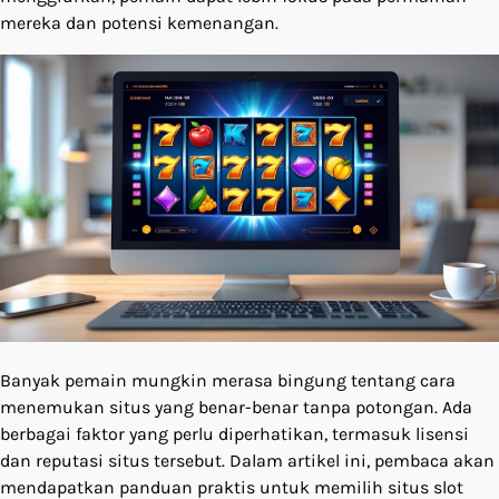
mereka dan potensi kemenangan.
Banyak pemain mungkin merasa bingung tentang cara
menemukan situs yang benar-benar tanpa potongan. Ada
berbagai faktor yang perlu diperhatikan, termasuk lisensi
dan reputasi situs tersebut. Dalam artikel ini, pembaca akan
mendapatkan panduan praktis untuk memilih situs slot