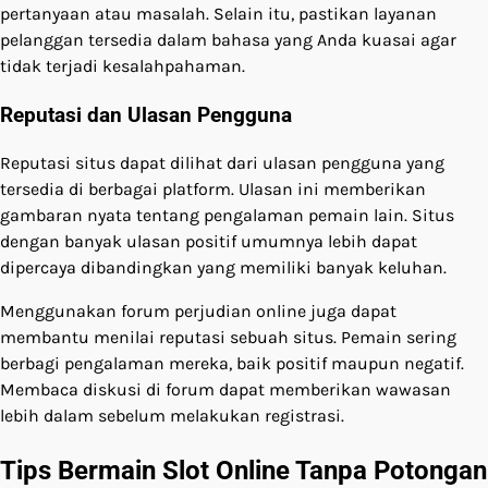
pertanyaan atau masalah. Selain itu, pastikan layanan
pelanggan tersedia dalam bahasa yang Anda kuasai agar
tidak terjadi kesalahpahaman.
Reputasi dan Ulasan Pengguna
Reputasi situs dapat dilihat dari ulasan pengguna yang
tersedia di berbagai platform. Ulasan ini memberikan
gambaran nyata tentang pengalaman pemain lain. Situs
dengan banyak ulasan positif umumnya lebih dapat
dipercaya dibandingkan yang memiliki banyak keluhan.
Menggunakan forum perjudian online juga dapat
membantu menilai reputasi sebuah situs. Pemain sering
berbagi pengalaman mereka, baik positif maupun negatif.
Membaca diskusi di forum dapat memberikan wawasan
lebih dalam sebelum melakukan registrasi.
Tips Bermain Slot Online Tanpa Potongan