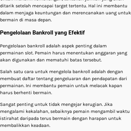
ditarik setelah mencapai target tertentu. Hal ini membantu
dalam menjaga keuntungan dan merencanakan uang untuk
bermain di masa depan.
Pengelolaan Bankroll yang Efektif
Pengelolaan bankroll adalah aspek penting dalam
permainan slot. Pemain harus menentukan anggaran yang
akan digunakan dan mematuhi batas tersebut.
Salah satu cara untuk mengelola bankroll adalah dengan
membuat daftar tentang pengeluaran dan pendapatan dari
permainan. Ini membantu pemain untuk melacak kapan
harus berhenti bermain.
Sangat penting untuk tidak mengejar kerugian. Jika
mengalami kekalahan, sebaiknya pemain mengambil waktu
istirahat daripada terus bermain dengan harapan untuk
membalikkan keadaan.