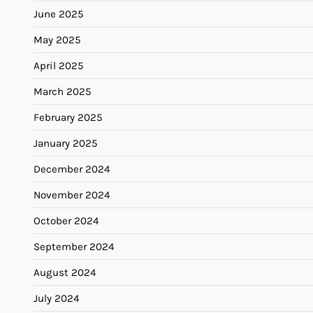
June 2025
May 2025
April 2025
March 2025
February 2025
January 2025
December 2024
November 2024
October 2024
September 2024
August 2024
July 2024