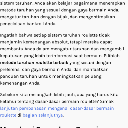
sistem taruhan. Anda akan belajar bagaimana menerapkan
metode taruhan yang sesuai dengan gaya bermain Anda,
mengatur taruhan dengan bijak, dan mengoptimalkan
pengelolaan bankroll Anda.
Ingatlah bahwa setiap sistem taruhan roulette tidak
menjamin kemenangan absolut, tetapi mereka dapat
membantu Anda dalam mengatur taruhan dan mengambil
keputusan yang lebih terinformasi saat bermain. Pilihlah
metode taruhan roulette terbaik
yang sesuai dengan
preferensi dan gaya bermain Anda, dan manfaatkan
panduan taruhan untuk meningkatkan peluang
kemenangan Anda.
Sebelum kita melangkah lebih jauh, apa yang harus kita
ketahui tentang dasar-dasar bermain roulette? Simak
lanjutan pembahasan mengenai dasar-dasar bermain
roulette
di
bagian selanjutnya
.