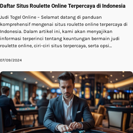
Daftar Situs Roulette Online Terpercaya di Indonesia
Judi Togel Online – Selamat datang di panduan
komprehensif mengenai situs roulette online terpercaya di
Indonesia. Dalam artikel ini, kami akan menyajikan
informasi terperinci tentang keuntungan bermain judi
roulette online, ciri-ciri situs terpercaya, serta opsi…
07/09/2024