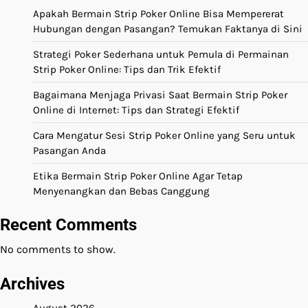
Apakah Bermain Strip Poker Online Bisa Mempererat
Hubungan dengan Pasangan? Temukan Faktanya di Sini
Strategi Poker Sederhana untuk Pemula di Permainan
Strip Poker Online: Tips dan Trik Efektif
Bagaimana Menjaga Privasi Saat Bermain Strip Poker
Online di Internet: Tips dan Strategi Efektif
Cara Mengatur Sesi Strip Poker Online yang Seru untuk
Pasangan Anda
Etika Bermain Strip Poker Online Agar Tetap
Menyenangkan dan Bebas Canggung
Recent Comments
No comments to show.
Archives