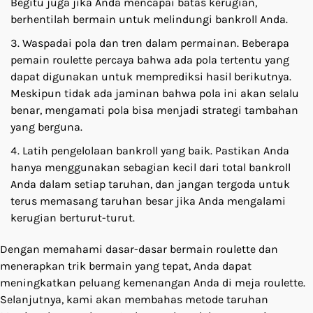
Begitu juga jika Anda mencapai batas kerugian,
berhentilah bermain untuk melindungi bankroll Anda.
Waspadai pola dan tren dalam permainan. Beberapa
pemain roulette percaya bahwa ada pola tertentu yang
dapat digunakan untuk memprediksi hasil berikutnya.
Meskipun tidak ada jaminan bahwa pola ini akan selalu
benar, mengamati pola bisa menjadi strategi tambahan
yang berguna.
Latih pengelolaan bankroll yang baik. Pastikan Anda
hanya menggunakan sebagian kecil dari total bankroll
Anda dalam setiap taruhan, dan jangan tergoda untuk
terus memasang taruhan besar jika Anda mengalami
kerugian berturut-turut.
Dengan memahami dasar-dasar bermain roulette dan
menerapkan trik bermain yang tepat, Anda dapat
meningkatkan peluang kemenangan Anda di meja roulette.
Selanjutnya, kami akan membahas metode taruhan