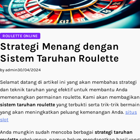
ROULETTE ONLINE
Strategi Menang dengan
Sistem Taruhan Roulette
by admin
30/04/2024
Selamat datang di artikel ini yang akan membahas strategi
dan teknik taruhan yang efektif untuk membantu Anda
memenangkan permainan roulette. Kami akan membagikan
sistem taruhan roulette
yang terbukti serta trik-trik bermain
yang akan meningkatkan peluang kemenangan Anda.
situs
slot
Anda mungkin sudah mencoba berbagai
strategi taruhan
roulette
sebelumnya, namun belum mendapatkan hasil yang