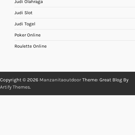
Judi Olahraga
Judi Slot
Judi Togel
Poker Online
Roulette Online
Copyright © 2026
Manzanitaoutdoor
Theme: Great Blog By
Artify Themes
.