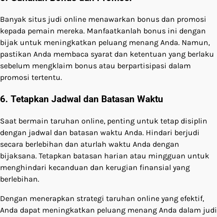
Banyak situs judi online menawarkan bonus dan promosi
kepada pemain mereka. Manfaatkanlah bonus ini dengan
bijak untuk meningkatkan peluang menang Anda. Namun,
pastikan Anda membaca syarat dan ketentuan yang berlaku
sebelum mengklaim bonus atau berpartisipasi dalam
promosi tertentu.
6. Tetapkan Jadwal dan Batasan Waktu
Saat bermain taruhan online, penting untuk tetap disiplin
dengan jadwal dan batasan waktu Anda. Hindari berjudi
secara berlebihan dan aturlah waktu Anda dengan
bijaksana. Tetapkan batasan harian atau mingguan untuk
menghindari kecanduan dan kerugian finansial yang
berlebihan.
Dengan menerapkan strategi taruhan online yang efektif,
Anda dapat meningkatkan peluang menang Anda dalam judi