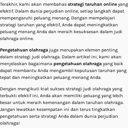
Terakhir, kami akan membahas
strategi taruhan online
yang
efektif. Dalam dunia perjudian online, setiap langkah dapat
mempengaruhi peluang menang. Dengan mempelajari
strategi taruhan yang efektif, Anda dapat meningkatkan
peluang menang Anda dan meraih kesuksesan dalam judi
olahraga online.
Pengetahuan olahraga
juga merupakan elemen penting
dalam strategi judi olahraga. Dalam artikel ini, kami akan
menjelaskan bagaimana
pengetahuan olahraga
yang baik
dapat membantu Anda mengambil keputusan taruhan yang
tepat dan meningkatkan peluang menang Anda.
Dengan mengikuti kiat sukses strategi judi olahraga yang
terbukti efektif ini, Anda akan memiliki peluang yang lebih
besar untuk meraih kemenangan dalam taruhan olahraga.
Jangan lewatkan kesempatan ini dan terus tingkatkan
pengetahuan serta strategi Anda dalam dunia perjudian
olahraga!