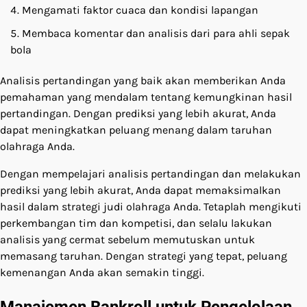
Mengamati faktor cuaca dan kondisi lapangan
Membaca komentar dan analisis dari para ahli sepak
bola
Analisis pertandingan yang baik akan memberikan Anda
pemahaman yang mendalam tentang kemungkinan hasil
pertandingan. Dengan prediksi yang lebih akurat, Anda
dapat meningkatkan peluang menang dalam taruhan
olahraga Anda.
Dengan mempelajari analisis pertandingan dan melakukan
prediksi yang lebih akurat, Anda dapat memaksimalkan
hasil dalam strategi judi olahraga Anda. Tetaplah mengikuti
perkembangan tim dan kompetisi, dan selalu lakukan
analisis yang cermat sebelum memutuskan untuk
memasang taruhan. Dengan strategi yang tepat, peluang
kemenangan Anda akan semakin tinggi.