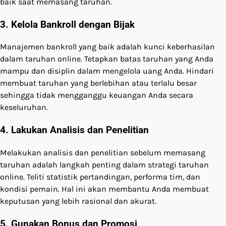
baik saat memasang taruhan.
3. Kelola Bankroll dengan Bijak
Manajemen bankroll yang baik adalah kunci keberhasilan
dalam taruhan online. Tetapkan batas taruhan yang Anda
mampu dan disiplin dalam mengelola uang Anda. Hindari
membuat taruhan yang berlebihan atau terlalu besar
sehingga tidak mengganggu keuangan Anda secara
keseluruhan.
4. Lakukan Analisis dan Penelitian
Melakukan analisis dan penelitian sebelum memasang
taruhan adalah langkah penting dalam strategi taruhan
online. Teliti statistik pertandingan, performa tim, dan
kondisi pemain. Hal ini akan membantu Anda membuat
keputusan yang lebih rasional dan akurat.
5. Gunakan Bonus dan Promosi