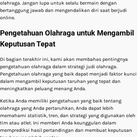
olahraga. Jangan lupa untuk selalu bermain dengan
bertanggung jawab dan mengendalikan diri saat berjudi
online.
Pengetahuan Olahraga untuk Mengambil
Keputusan Tepat
Di bagian terakhir ini, kami akan membahas pentingnya
pengetahuan olahraga dalam strategi judi olahraga.
Pengetahuan olahraga yang baik dapat menjadi faktor kunci
dalam mengambil keputusan taruhan yang tepat dan
meningkatkan peluang menang Anda.
Ketika Anda memiliki pengetahuan yang baik tentang
olahraga yang Anda pertaruhkan, Anda dapat lebih
memahami statistik, tren, dan strategi yang digunakan oleh
tim atau atlet. Ini memberi Anda keunggulan dalam
memprediksi hasil pertandingan dan membuat keputusan