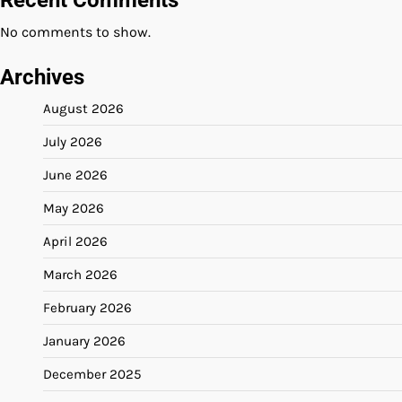
Recent Comments
No comments to show.
Archives
August 2026
July 2026
June 2026
May 2026
April 2026
March 2026
February 2026
January 2026
December 2025