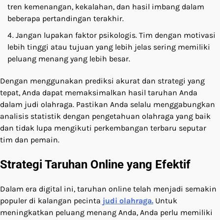
tren kemenangan, kekalahan, dan hasil imbang dalam
beberapa pertandingan terakhir.
Jangan lupakan faktor psikologis. Tim dengan motivasi
lebih tinggi atau tujuan yang lebih jelas sering memiliki
peluang menang yang lebih besar.
Dengan menggunakan prediksi akurat dan strategi yang
tepat, Anda dapat memaksimalkan hasil taruhan Anda
dalam judi olahraga. Pastikan Anda selalu menggabungkan
analisis statistik dengan pengetahuan olahraga yang baik
dan tidak lupa mengikuti perkembangan terbaru seputar
tim dan pemain.
Strategi Taruhan Online yang Efektif
Dalam era digital ini, taruhan online telah menjadi semakin
populer di kalangan pecinta
judi olahraga.
Untuk
meningkatkan peluang menang Anda, Anda perlu memiliki