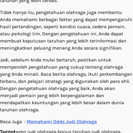
taruhan yang lebih cerdas.
Tidak hanya itu, pengetahuan olahraga juga membantu
Anda memahami berbagai faktor yang dapat mempengaruhi
hasil pertandingan, seperti kondisi cuaca, cedera pemain,
atau psikologi tim. Dengan pengetahuan ini, Anda dapat
membuat keputusan taruhan yang lebih terinformasi dan
meningkatkan peluang menang Anda secara signifikan.
Jadi, sebelum Anda mulai bertaruh, pastikan untuk
memperoleh pengetahuan yang cukup tentang olahraga
yang Anda minati. Baca berita olahraga, ikuti perkembangan
terbaru, dan pelajari strategi yang digunakan oleh para ahli.
Dengan pengetahuan olahraga yang baik, Anda akan
menjadi pemain yang lebih berpengalaman dan
mendapatkan keuntungan yang lebih besar dalam dunia
taruhan olahraga.
Baca Juga :
Memahami Odds Judi Olahraga
Tagged
agen judi olahraga
,
bonus taruhan
,
judi olahraga
,