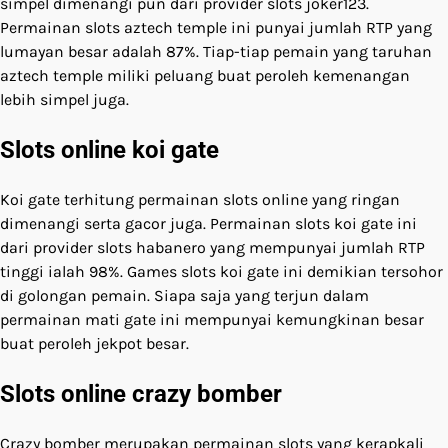
simpel dimenangi pun dari provider slots joker123.
Permainan slots aztech temple ini punyai jumlah RTP yang
lumayan besar adalah 87%. Tiap-tiap pemain yang taruhan
aztech temple miliki peluang buat peroleh kemenangan
lebih simpel juga.
Slots online koi gate
Koi gate terhitung permainan slots online yang ringan
dimenangi serta gacor juga. Permainan slots koi gate ini
dari provider slots habanero yang mempunyai jumlah RTP
tinggi ialah 98%. Games slots koi gate ini demikian tersohor
di golongan pemain. Siapa saja yang terjun dalam
permainan mati gate ini mempunyai kemungkinan besar
buat peroleh jekpot besar.
Slots online crazy bomber
Crazy bomber merupakan permainan slots yang kerapkali