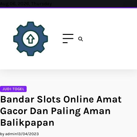
Skip
Aug 06, 2026, Thursday
to
content
JUDI TOGEL
Bandar Slots Online Amat
Gacor Dan Paling Aman
Balikpapan
by admin
13/04/2023