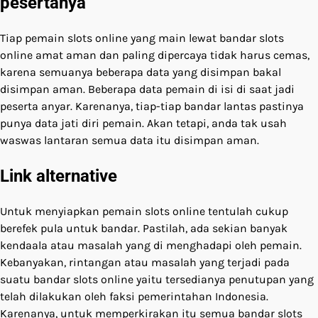
pesertanya
Tiap pemain slots online yang main lewat bandar slots
online amat aman dan paling dipercaya tidak harus cemas,
karena semuanya beberapa data yang disimpan bakal
disimpan aman. Beberapa data pemain di isi di saat jadi
peserta anyar. Karenanya, tiap-tiap bandar lantas pastinya
punya data jati diri pemain. Akan tetapi, anda tak usah
waswas lantaran semua data itu disimpan aman.
Link alternative
Untuk menyiapkan pemain slots online tentulah cukup
berefek pula untuk bandar. Pastilah, ada sekian banyak
kendaala atau masalah yang di menghadapi oleh pemain.
Kebanyakan, rintangan atau masalah yang terjadi pada
suatu bandar slots online yaitu tersedianya penutupan yang
telah dilakukan oleh faksi pemerintahan Indonesia.
Karenanya, untuk memperkirakan itu semua bandar slots