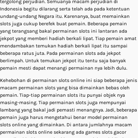
tergolong perjudian. Semuanya macam perjudian di
Indonesia begitu dilarang serta telah ada pada ketentuan
undang-undang Negara itu. Karenanya, buat memainkan
slots juga cukup berefek buat pemain. Beberapa pemain
yang terangsang bakal permainan slots ini lantaran ada
jekpot yang memberi hadiah berkali lipat. Tiap pemain amat
mendambakan temukan hadiah berkali lipat itu sampai
beberapa ratus juta. Pada permainan slots ada jekpot
berlimpah. Untuk temukan jekpot itu tentu saja banyak
pemain mesti dapat menangi permainan nya lebih dulu.
Kehebohan di permainan slots online ini siap beberapa jenis
macam permainan slots yang bisa dimainkan bebas oleh
pemain. Tiap-tiap permainan slots itu punyai objek nya
masing-masing. Tiap permainan slots juga mempunyai
lambang yang bakal jadi pemasti menangnya. Jadi, beberapa
pemain juga harus mengetahui benar model permainan
slots online yang dimainkan. Di antara jumlahnya macam
permainan slots online sekarang ada games slots gacor