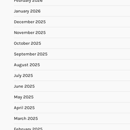
February 2026
January 2026
December 2025
November 2025
October 2025
September 2025
August 2025
July 2025
June 2025
May 2025
April 2025
March 2025
February 2025