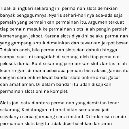
Tidak di ingkari sekarang ini permainan slots demikian
banyak pengagumnya. Nyaris sehari-harinya ada-ada saja
pemain yang permainkan permainan itu. Argumen terkuat
tiap pemain masuk ke permainan slots ialah pengin peroleh
kemenangan jekpot. Karena slots diyakini selaku permainan
yang gampang untuk dimainkan dan tawarkan jekpot besar.
Tidaklah aneh, bila permainan slots dari dahulu hingga
sampai saat ini sangatlah di senangi oleh tiap pemain di
pelosok dunia. Buat sekarang permainkan slots lantas telah
lebih ringan, di mana beberapa pemain bisa akses games itu
dengan cara online lewat bandar slots online amat gacor
dan amat aman. Di dalam bandar itu udah disajikan
permainan slots online komplet.
Slots jadi satu diantara permainan yang demikian tenar
sekarang. Kedatangan internet bikin semuanya jadi
segalanya serba gampang serta instant. Di Indonesia sendiri
permainan slots begitu tidak diperbolehkan lantaran