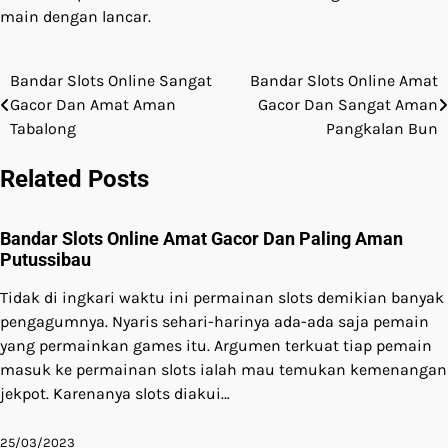
main dengan lancar.
Bandar Slots Online Sangat
Bandar Slots Online Amat
Post
Gacor Dan Amat Aman
Gacor Dan Sangat Aman
navigation
Tabalong
Pangkalan Bun
Related Posts
Bandar Slots Online Amat Gacor Dan Paling Aman
Putussibau
Tidak di ingkari waktu ini permainan slots demikian banyak
pengagumnya. Nyaris sehari-harinya ada-ada saja pemain
yang permainkan games itu. Argumen terkuat tiap pemain
masuk ke permainan slots ialah mau temukan kemenangan
jekpot. Karenanya slots diakui…
25/03/2023