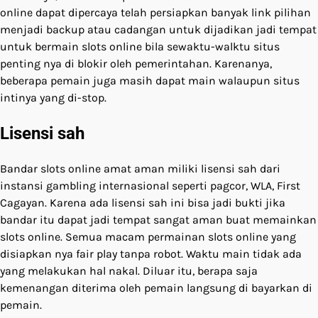
online dapat dipercaya telah persiapkan banyak link pilihan
menjadi backup atau cadangan untuk dijadikan jadi tempat
untuk bermain slots online bila sewaktu-walktu situs
penting nya di blokir oleh pemerintahan. Karenanya,
beberapa pemain juga masih dapat main walaupun situs
intinya yang di-stop.
Lisensi sah
Bandar slots online amat aman miliki lisensi sah dari
instansi gambling internasional seperti pagcor, WLA, First
Cagayan. Karena ada lisensi sah ini bisa jadi bukti jika
bandar itu dapat jadi tempat sangat aman buat memainkan
slots online. Semua macam permainan slots online yang
disiapkan nya fair play tanpa robot. Waktu main tidak ada
yang melakukan hal nakal. Diluar itu, berapa saja
kemenangan diterima oleh pemain langsung di bayarkan di
pemain.