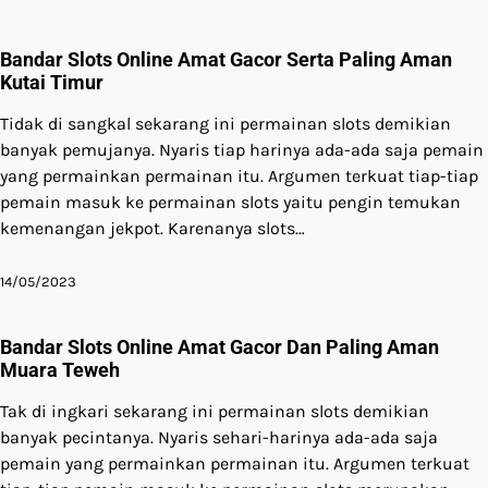
Bandar Slots Online Amat Gacor Serta Paling Aman
Kutai Timur
Tidak di sangkal sekarang ini permainan slots demikian
banyak pemujanya. Nyaris tiap harinya ada-ada saja pemain
yang permainkan permainan itu. Argumen terkuat tiap-tiap
pemain masuk ke permainan slots yaitu pengin temukan
kemenangan jekpot. Karenanya slots…
14/05/2023
Bandar Slots Online Amat Gacor Dan Paling Aman
Muara Teweh
Tak di ingkari sekarang ini permainan slots demikian
banyak pecintanya. Nyaris sehari-harinya ada-ada saja
pemain yang permainkan permainan itu. Argumen terkuat