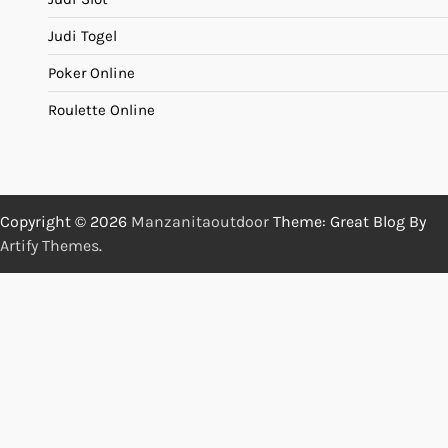
Judi Togel
Poker Online
Roulette Online
Copyright © 2026
Manzanitaoutdoor
Theme: Great Blog By
Artify Themes
.