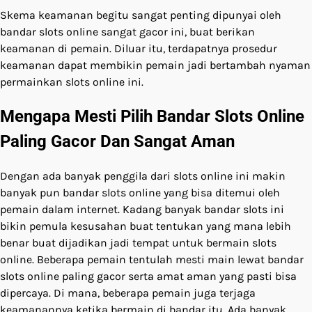
Skema keamanan begitu sangat penting dipunyai oleh
bandar slots online sangat gacor ini, buat berikan
keamanan di pemain. Diluar itu, terdapatnya prosedur
keamanan dapat membikin pemain jadi bertambah nyaman
permainkan slots online ini.
Mengapa Mesti Pilih Bandar Slots Online
Paling Gacor Dan Sangat Aman
Dengan ada banyak penggila dari slots online ini makin
banyak pun bandar slots online yang bisa ditemui oleh
pemain dalam internet. Kadang banyak bandar slots ini
bikin pemula kesusahan buat tentukan yang mana lebih
benar buat dijadikan jadi tempat untuk bermain slots
online. Beberapa pemain tentulah mesti main lewat bandar
slots online paling gacor serta amat aman yang pasti bisa
dipercaya. Di mana, beberapa pemain juga terjaga
keamanannya ketika bermain di bandar itu. Ada banyak