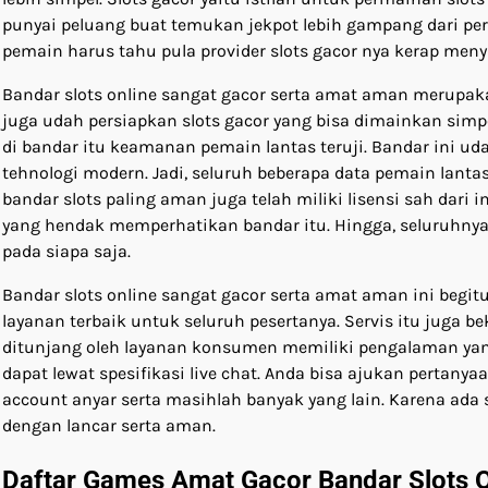
punyai peluang buat temukan jekpot lebih gampang dari perm
pemain harus tahu pula provider slots gacor nya kerap men
Bandar slots online sangat gacor serta amat aman merupaka
juga udah persiapkan slots gacor yang bisa dimainkan sim
di bandar itu keamanan pemain lantas teruji. Bandar ini
tehnologi modern. Jadi, seluruh beberapa data pemain lanta
bandar slots paling aman juga telah miliki lisensi sah dari 
yang hendak memperhatikan bandar itu. Hingga, seluruhny
pada siapa saja.
Bandar slots online sangat gacor serta amat aman ini be
layanan terbaik untuk seluruh pesertanya. Servis itu juga be
ditunjang oleh layanan konsumen memiliki pengalaman ya
dapat lewat spesifikasi live chat. Anda bisa ajukan pertanyaa
account anyar serta masihlah banyak yang lain. Karena ada 
dengan lancar serta aman.
Daftar Games Amat Gacor Bandar Slots O