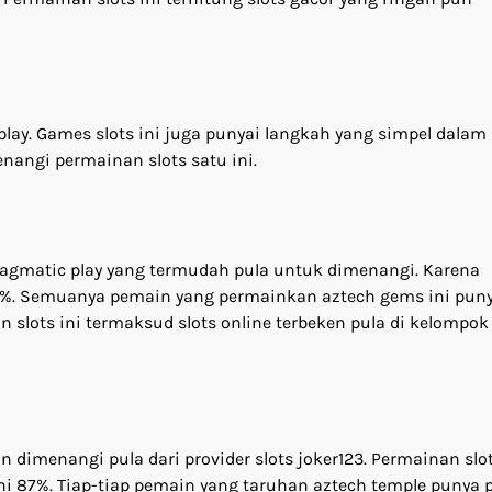
 play. Games slots ini juga punyai langkah yang simpel dalam
angi permainan slots satu ini.
ragmatic play yang termudah pula untuk dimenangi. Karena
 96%. Semuanya pemain yang permainkan aztech gems ini pun
slots ini termaksud slots online terbeken pula di kelompok
n dimenangi pula dari provider slots joker123. Permainan slo
kni 87%. Tiap-tiap pemain yang taruhan aztech temple punya 