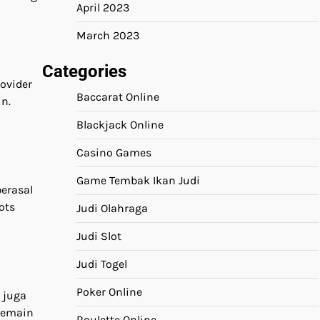
April 2023
March 2023
Categories
ovider
Baccarat Online
n.
Blackjack Online
Casino Games
Game Tembak Ikan Judi
erasal
ots
Judi Olahraga
Judi Slot
Judi Togel
Poker Online
 juga
 pemain
Roulette Online