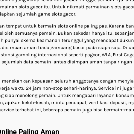
ainan slots gacor itu. Untuk nikmati permainan slots gacor
yiapkan sejumlah game slots gacor.
n tempat untuk bermain slots online paling pas. Karena ban
pel oleh semuanya pemain. Bukan sekedar hanya itu, sepanj
 udah punyai skema keamanan terunggul yang mendapat duku
s disimpan aman tiada gampang bocor pada siapa saja. Diluar
instansi gambling internasional seperti pagcor, WLA, First Cag
a sejumlah data pemain lantas disimpan aman tanpa ringan 
gitu menekankan kepuasan seluruh anggotanya dengan menyi
kerja waktu 24 jam non-stop sehari-harinya. Service ini juga 
ng siap menolong pemain. Untuk mengabari layanan konsum
n, ajukan keluh-kesah, minta pendapat, verifikasi deposit, re
service terhebat ini, beberapa pemain juga bisa bermain-mai
nline Paling Aman