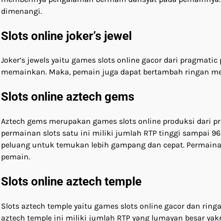
dimenangi.
Slots online joker’s jewel
Joker’s jewels yaitu games slots online gacor dari pragmatic
memainkan. Maka, pemain juga dapat bertambah ringan men
Slots online aztech gems
Aztech gems merupakan games slots online produksi dari p
permainan slots satu ini miliki jumlah RTP tinggi sampai
peluang untuk temukan lebih gampang dan cepat. Permainan 
pemain.
Slots online aztech temple
Slots aztech temple yaitu games slots online gacor dan ringa
aztech temple ini miliki jumlah RTP yang lumayan besar ya