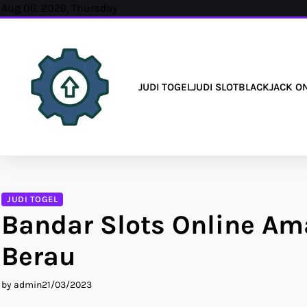
Skip
Aug 06, 2026, Thursday
to
content
JUDI TOGEL
JUDI SLOT
BLACKJACK O
JUDI TOGEL
Bandar Slots Online Am
Berau
by admin
21/03/2023