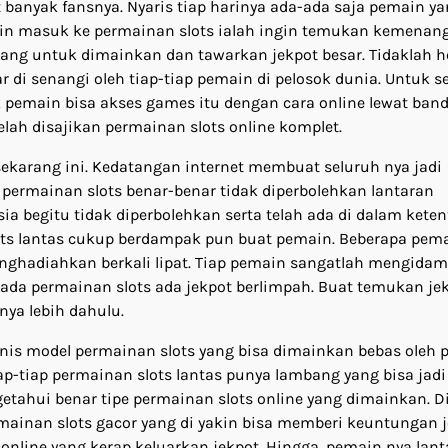
 banyak fansnya. Nyaris tiap harinya ada-ada saja pemain y
ain masuk ke permainan slots ialah ingin temukan kemenan
pang untuk dimainkan dan tawarkan jekpot besar. Tidaklah h
r di senangi oleh tiap-tiap pemain di pelosok dunia. Untuk 
pemain bisa akses games itu dengan cara online lewat band
telah disajikan permainan slots online komplet.
sekarang ini. Kedatangan internet membuat seluruh nya jadi
i permainan slots benar-benar tidak diperbolehkan lantaran
ia begitu tidak diperbolehkan serta telah ada di dalam kete
ts lantas cukup berdampak pun buat pemain. Beberapa pem
menghadiahkan berkali lipat. Tiap pemain sangatlah mengida
. Pada permainan slots ada jekpot berlimpah. Buat temukan jek
ya lebih dahulu.
enis model permainan slots yang bisa dimainkan bebas oleh 
ap-tiap permainan slots lantas punya lambang yang bisa jadi
tahui benar tipe permainan slots online yang dimainkan. D
mainan slots gacor yang di yakin bisa memberi keuntungan 
s online yang kerap keluarkan jekpot. Hingga, pemain nya lant