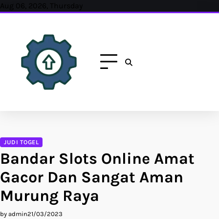
Skip
Aug 06, 2026, Thursday
to
content
JUDI TOGEL
Bandar Slots Online Amat
Gacor Dan Sangat Aman
Murung Raya
by admin
21/03/2023