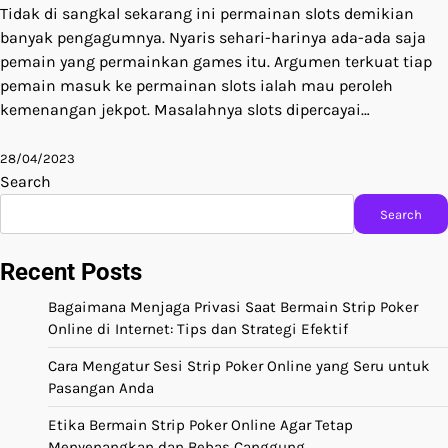
Tidak di sangkal sekarang ini permainan slots demikian
banyak pengagumnya. Nyaris sehari-harinya ada-ada saja
pemain yang permainkan games itu. Argumen terkuat tiap
pemain masuk ke permainan slots ialah mau peroleh
kemenangan jekpot. Masalahnya slots dipercayai…
28/04/2023
Search
Search
Recent Posts
Bagaimana Menjaga Privasi Saat Bermain Strip Poker
Online di Internet: Tips dan Strategi Efektif
Cara Mengatur Sesi Strip Poker Online yang Seru untuk
Pasangan Anda
Etika Bermain Strip Poker Online Agar Tetap
Menyenangkan dan Bebas Canggung