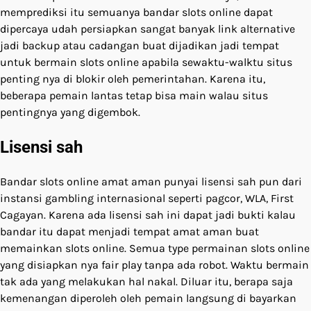
memprediksi itu semuanya bandar slots online dapat
dipercaya udah persiapkan sangat banyak link alternative
jadi backup atau cadangan buat dijadikan jadi tempat
untuk bermain slots online apabila sewaktu-walktu situs
penting nya di blokir oleh pemerintahan. Karena itu,
beberapa pemain lantas tetap bisa main walau situs
pentingnya yang digembok.
Lisensi sah
Bandar slots online amat aman punyai lisensi sah pun dari
instansi gambling internasional seperti pagcor, WLA, First
Cagayan. Karena ada lisensi sah ini dapat jadi bukti kalau
bandar itu dapat menjadi tempat amat aman buat
memainkan slots online. Semua type permainan slots online
yang disiapkan nya fair play tanpa ada robot. Waktu bermain
tak ada yang melakukan hal nakal. Diluar itu, berapa saja
kemenangan diperoleh oleh pemain langsung di bayarkan