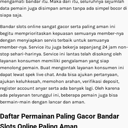
mengamati bandar itu. Maka dari itu, seluruhnya sejumlah
data pemain juga disimpan aman tanpa ada simpel bocor di
siapa saja.
Bandar slots online sangat gacor serta paling aman ini
begitu memprioritaskan kepuasan semuanya member-nya
dengan menyiapkan servis terbaik untuk semuanya
member-nya. Service itu juga bekerja sepanjang 24 jam non-
stop sehari-harinya. Service ini lantas telah disokong oleh
layanan konsumen memiliki pengalaman yang siap
menolong pemain. Buat mengontak layanan konsumen ini
dapat lewat spek live chat. Anda bisa ajukan pertanyaan,
ajukan keluhkesah, memohon arahan, verifikasi deposit,
register account anyar serta ada banyak lagi. Oleh karena
ada pelayanan terunggul ini, beberapa pemain juga bisa
bermain-main dengan lancar dan aman.
Daftar Permainan Paling Gacor Bandar
Slots Online Paling Aman