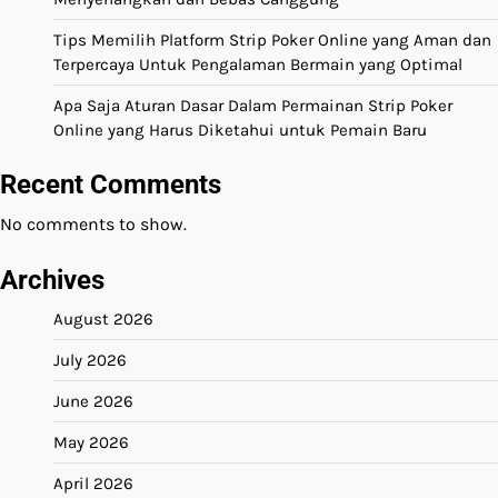
Tips Memilih Platform Strip Poker Online yang Aman dan
Terpercaya Untuk Pengalaman Bermain yang Optimal
Apa Saja Aturan Dasar Dalam Permainan Strip Poker
Online yang Harus Diketahui untuk Pemain Baru
Recent Comments
No comments to show.
Archives
August 2026
July 2026
June 2026
May 2026
April 2026