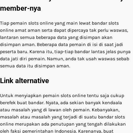
member-nya
Tiap pemain slots online yang main lewat bandar slots
online amat aman serta dapat dipercaya tak perlu waswas,
lantaran semua beberapa data yang disimpan akan
disimpan aman. Beberapa data pemain di isi di saat jadi
peserta baru. Karena itu, tiap-tiap bandar lantas jelas punya
data jati diri pemain. Namun, anda tak usah waswas sebab
semua data itu disimpan aman.
Link alternative
Untuk menyiapkan pemain slots online tentu saja cukup
berefek buat bandar. Nyata, ada sekian banyak kendaala
atau masalah yang di lawan oleh pemain. Kebanyakan,
masalah atau masalah yang terjadi di suatu bandar slots
online merupakan ada penutupan yang tengah dilakukan
oleh faksi pemerintahan Indonesia. Karenanya, buat