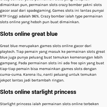
dimainkan pun, permainan slots crazy bomber yakni slots
gacor asal dari spadegaming. Games slots ini lantas punyai
RTP tinggi adalah 96%. Crazy bomber ialah type permainan
slots online yang heboh pun buat dimainkan.
Slots online great blue
Great blue merupakan games slots online gacor dari
playtech. Tiap pemain yang masuk ke permainan slots great
blue juga punya peluang buat temukan kemenangan lebih
gampang. Pada permainan slots ini ada free spin yang buat
tiap-tiap pemain bisa memainkan games slots dengan
cuma-cuma. Karena itu, nanti peluang untuk temukan
jekpot lantas jadi bertambah ringan.
Slots online starlight princess
Starlight princess ialah permainan slots online terbeken