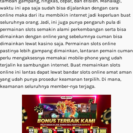
tambah gampang, ringkas, cepat, dan efisien. Manalagi,
waktu ini apa saja sudah bisa dijalankan dengan cara
online maka dari itu membikin internet jadi keperluan buat
seluruhnya orang. Jadi, ini juga punya pengaruh pula di
permainan slots semakin alami perkembangan serta bisa
dimainkan dengan online yang sebelumnya cuman bisa
dimainkan lewat kasino saja. Permainan slots online
pastinya lebih gampang dimainkan, lantaran pemain cuman
perlu mengaksesnya memakai mobile-phone yang udah
terjalin ke sambungan internet. Buat memainkan slots
online ini lantas dapat lewat bandar slots online amat aman
yang udah punya prosedur keamanan terpilih. Di mana,
keamanan seluruhnya member-nya terjaga.