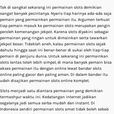
Tak di sangkal sekarang ini permainan slots demikian
sangat banyak pecintanya. Nyaris tiap harinya ada-ada saja
pemain yang permainkan permainan itu. Argumen terkuat
tiap pemain masuk ke permainan slots merupakan pengin
peroleh kemenangan jekpot. Karena slots diyakini sebagai
permainan yang ringan untuk dimainkan serta tawarkan
jekpot besar. Tidaklah aneh, kalau permainan slots sejak
dahulu hingga saat ini benar-benar di sukai oleh tiap-tiap
pemain di penjuru dunia. Untuk sekarang ini permainkan
slots lantas telah lebih simpel, di mana banyak pemain bisa
akses permainan itu dengan online lewat bandar slots
online paling gacor dan paling aman. Di dalam bandar itu
udah disajikan permainan slots online komplet.
Slots menjadi satu diantara permainan yang demikian
termashyur waktu ini. Kedatangan internet jadikan
segalanya jadi semua serba mudah dan instant. Di
Indonesia sendiri permainan slots amat tidak boleh sebab