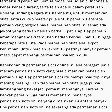
termaksud perjudian. Semua model perjudian di Indonesia
benar-benar dilarang serta telah ada di dalam peraturan
undang-undang Negara itu. Karena itu, untuk memainkan
slots lantas cukup berefek pula untuk pemain. Beberapa
pemain yang tergoda bakal permainan slots ini sebab ada
jekpot yang berikan hadiah berkali lipat. Tiap-tiap pemain
amat menghendaki temukan hadiah berkali lipat itu hingga
beberapa ratus juta. Pada permainan slots ada jekpot
berlimpah. Untuk peroleh jekpot itu pastinya banyak pemain
mesti dapat menangi permainan nya lebih dulu.
Kehebohan di permainan slots online ini ada beragam jenis
macam permainan slots yang bisa dimainkan bebas oleh
pemain. Tiap-tiap permainan slots itu mempunyai topik nya
masing-masing. Tiap-tiap permainan slots juga punya
lambang yang bakal jadi pemasti menangnya. Karena itu,
banyak pemain juga harus memahami benar type
permainan slots online yang dimainkan. Di antara banyak
tipe permainan slots online sekarang ada permainan slots