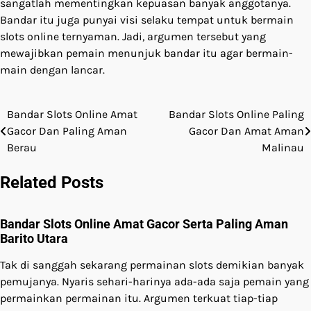
sangatlah mementingkan kepuasan banyak anggotanya.
Bandar itu juga punyai visi selaku tempat untuk bermain
slots online ternyaman. Jadi, argumen tersebut yang
mewajibkan pemain menunjuk bandar itu agar bermain-
main dengan lancar.
Bandar Slots Online Amat
Bandar Slots Online Paling
Post
Gacor Dan Paling Aman
Gacor Dan Amat Aman
navigation
Berau
Malinau
Related Posts
Bandar Slots Online Amat Gacor Serta Paling Aman
Barito Utara
Tak di sanggah sekarang permainan slots demikian banyak
pemujanya. Nyaris sehari-harinya ada-ada saja pemain yang
permainkan permainan itu. Argumen terkuat tiap-tiap