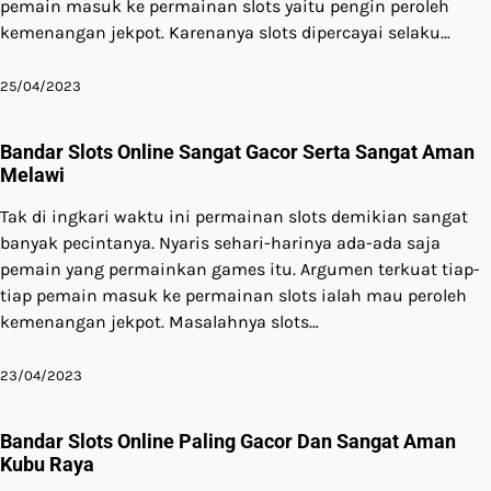
pemain masuk ke permainan slots yaitu pengin peroleh
kemenangan jekpot. Karenanya slots dipercayai selaku…
25/04/2023
Bandar Slots Online Sangat Gacor Serta Sangat Aman
Melawi
Tak di ingkari waktu ini permainan slots demikian sangat
banyak pecintanya. Nyaris sehari-harinya ada-ada saja
pemain yang permainkan games itu. Argumen terkuat tiap-
tiap pemain masuk ke permainan slots ialah mau peroleh
kemenangan jekpot. Masalahnya slots…
23/04/2023
Bandar Slots Online Paling Gacor Dan Sangat Aman
Kubu Raya