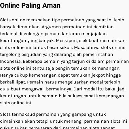
Online Paling Aman
Slots online merupakan tipe permainan yang saat ini lebih
banyak dimainkan. Argumen permainan ini demikian
terkenal di golongan pemain lantaran menjajakan
keuntungan yang banyak. Meskipun, efek buat memainkan
slots online ini lantas besar sekali. Masalahnya slots online
tergolong perjudian yang dilarang oleh pemerintahan
Indonesia. Beberapa pemain yang terjun di dalam permainan
slots online ini tentu saja pengin temukan kemenangan.
Hanya cukup kemenangan dapat temukan jekpot hingga
berkali lipat. Pemain harus mengeluarkan modal terlebih
dulu buat mengawali bermainnya. Dari modal itu bakal jadi
keuntungan untuk pemain bila sukses capai kemenangan
slots online ini.
Slots termaksud permainan yang gampang untuk
dimainkan akan tetapi untuk menangi perrmainan slots ini
cukup sukar, perputaran dari perrmainan slots sangat