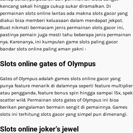
kencang sekali hingga cukup sukar diramalkan. Di
permainan slots online lantas ada makna slots gacor yang
diakui bisa memberi keluasaan dalam mendapat jekpot.
Buat nikmati bermacam jenis permainan slots gacor ini,
pastinya pemain juga mesti tahu beberapa jenis permainan
nya. Karenanya, ini kumpulan game slots paling gacor
bandar slots online paling aman yakni :
Slots online gates of Olympus
Gates of Olympus adalah games slots online gacor yang
punya feature menarik di dalamnya seperti feature multiplier
atau pengganda, feature bonus spin hingga sampai 15x, spek
scatter wild. Permainan slots gates of Olympus ini bisa
berikan pengalaman bermain sengit di pemainnya. Games
slots ini terhitung slots gacor yang simpel pun dimenangi.
Slots online joker’s jewel