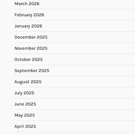
March 2026
February 2026
January 2026
December 2025
November 2025
October 2025
September 2025
August 2025
July 2025
June 2025
May 2025
April 2025