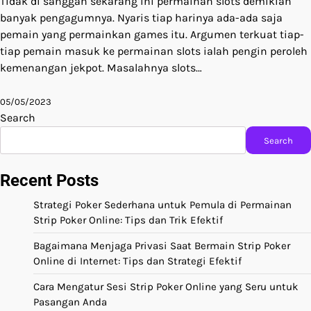
Tidak di sanggah sekarang ini permainan slots demikian
banyak pengagumnya. Nyaris tiap harinya ada-ada saja
pemain yang permainkan games itu. Argumen terkuat tiap-
tiap pemain masuk ke permainan slots ialah pengin peroleh
kemenangan jekpot. Masalahnya slots…
05/05/2023
Search
Search
Recent Posts
Strategi Poker Sederhana untuk Pemula di Permainan
Strip Poker Online: Tips dan Trik Efektif
Bagaimana Menjaga Privasi Saat Bermain Strip Poker
Online di Internet: Tips dan Strategi Efektif
Cara Mengatur Sesi Strip Poker Online yang Seru untuk
Pasangan Anda