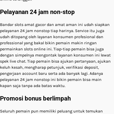
Pelayanan 24 jam non-stop
Bandar slots amat gacor dan amat aman ini udah siapkan
pelayanan 24 jam nonstop tiap harinya. Service itu juga
udah ditopang oleh layanan konsumen profesional dan
professional yang bakal bikin pemain makin ringan
permainkan slots online ini. Tiap-tiap pemain bisa juga
dengan simpelnya mengontak layanan konsumen ini lewat
spek live chat. Tiap pemain bisa ajukan pertanyaan, ajukan
keluh kesah, mengharap petunjuk, verifikasi deposit,
pengerjaan account baru serta ada banyak lagi. Adanya
pelayanan 24 jam nonstop ini bikin pemain bisa main
kapan saja tanpa ada batas waktu.
Promosi bonus berlimpah
Seluruh pemain pun memiliki peluang untuk temukan