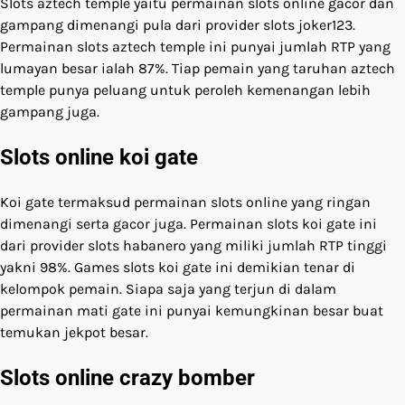
Slots aztech temple yaitu permainan slots online gacor dan
gampang dimenangi pula dari provider slots joker123.
Permainan slots aztech temple ini punyai jumlah RTP yang
lumayan besar ialah 87%. Tiap pemain yang taruhan aztech
temple punya peluang untuk peroleh kemenangan lebih
gampang juga.
Slots online koi gate
Koi gate termaksud permainan slots online yang ringan
dimenangi serta gacor juga. Permainan slots koi gate ini
dari provider slots habanero yang miliki jumlah RTP tinggi
yakni 98%. Games slots koi gate ini demikian tenar di
kelompok pemain. Siapa saja yang terjun di dalam
permainan mati gate ini punyai kemungkinan besar buat
temukan jekpot besar.
Slots online crazy bomber