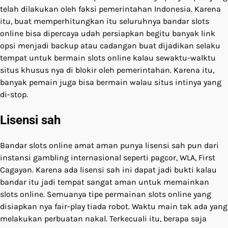
telah dilakukan oleh faksi pemerintahan Indonesia. Karena
itu, buat memperhitungkan itu seluruhnya bandar slots
online bisa dipercaya udah persiapkan begitu banyak link
opsi menjadi backup atau cadangan buat dijadikan selaku
tempat untuk bermain slots online kalau sewaktu-walktu
situs khusus nya di blokir oleh pemerintahan. Karena itu,
banyak pemain juga bisa bermain walau situs intinya yang
di-stop.
Lisensi sah
Bandar slots online amat aman punya lisensi sah pun dari
instansi gambling internasional seperti pagcor, WLA, First
Cagayan. Karena ada lisensi sah ini dapat jadi bukti kalau
bandar itu jadi tempat sangat aman untuk memainkan
slots online. Semuanya tipe permainan slots online yang
disiapkan nya fair-play tiada robot. Waktu main tak ada yang
melakukan perbuatan nakal. Terkecuali itu, berapa saja