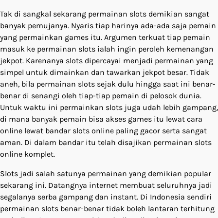
Tak di sangkal sekarang permainan slots demikian sangat
banyak pemujanya. Nyaris tiap harinya ada-ada saja pemain
yang permainkan games itu. Argumen terkuat tiap pemain
masuk ke permainan slots ialah ingin peroleh kemenangan
jekpot. Karenanya slots dipercayai menjadi permainan yang
simpel untuk dimainkan dan tawarkan jekpot besar. Tidak
aneh, bila permainan slots sejak dulu hingga saat ini benar-
benar di senangi oleh tiap-tiap pemain di pelosok dunia.
Untuk waktu ini permainkan slots juga udah lebih gampang,
di mana banyak pemain bisa akses games itu lewat cara
online lewat bandar slots online paling gacor serta sangat
aman. Di dalam bandar itu telah disajikan permainan slots
online komplet.
Slots jadi salah satunya permainan yang demikian popular
sekarang ini. Datangnya internet membuat seluruhnya jadi
segalanya serba gampang dan instant. Di Indonesia sendiri
permainan slots benar-benar tidak boleh lantaran terhitung