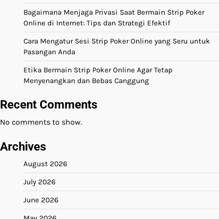
Bagaimana Menjaga Privasi Saat Bermain Strip Poker
Online di Internet: Tips dan Strategi Efektif
Cara Mengatur Sesi Strip Poker Online yang Seru untuk
Pasangan Anda
Etika Bermain Strip Poker Online Agar Tetap
Menyenangkan dan Bebas Canggung
Recent Comments
No comments to show.
Archives
August 2026
July 2026
June 2026
May 2026