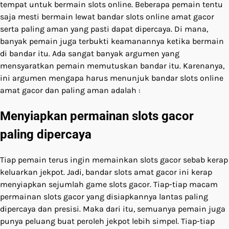
tempat untuk bermain slots online. Beberapa pemain tentu
saja mesti bermain lewat bandar slots online amat gacor
serta paling aman yang pasti dapat dipercaya. Di mana,
banyak pemain juga terbukti keamanannya ketika bermain
di bandar itu. Ada sangat banyak argumen yang
mensyaratkan pemain memutuskan bandar itu. Karenanya,
ini argumen mengapa harus menunjuk bandar slots online
amat gacor dan paling aman adalah :
Menyiapkan permainan slots gacor
paling dipercaya
Tiap pemain terus ingin memainkan slots gacor sebab kerap
keluarkan jekpot. Jadi, bandar slots amat gacor ini kerap
menyiapkan sejumlah game slots gacor. Tiap-tiap macam
permainan slots gacor yang disiapkannya lantas paling
dipercaya dan presisi. Maka dari itu, semuanya pemain juga
punya peluang buat peroleh jekpot lebih simpel. Tiap-tiap