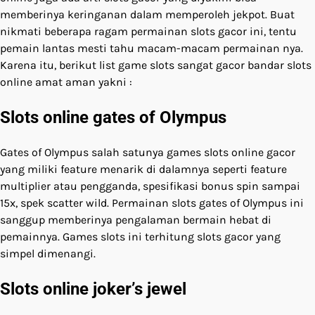
memberinya keringanan dalam memperoleh jekpot. Buat
nikmati beberapa ragam permainan slots gacor ini, tentu
pemain lantas mesti tahu macam-macam permainan nya.
Karena itu, berikut list game slots sangat gacor bandar slots
online amat aman yakni :
Slots online gates of Olympus
Gates of Olympus salah satunya games slots online gacor
yang miliki feature menarik di dalamnya seperti feature
multiplier atau pengganda, spesifikasi bonus spin sampai
15x, spek scatter wild. Permainan slots gates of Olympus ini
sanggup memberinya pengalaman bermain hebat di
pemainnya. Games slots ini terhitung slots gacor yang
simpel dimenangi.
Slots online joker’s jewel