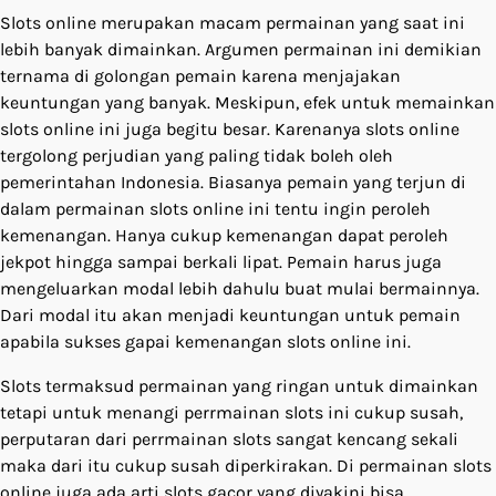
Slots online merupakan macam permainan yang saat ini
lebih banyak dimainkan. Argumen permainan ini demikian
ternama di golongan pemain karena menjajakan
keuntungan yang banyak. Meskipun, efek untuk memainkan
slots online ini juga begitu besar. Karenanya slots online
tergolong perjudian yang paling tidak boleh oleh
pemerintahan Indonesia. Biasanya pemain yang terjun di
dalam permainan slots online ini tentu ingin peroleh
kemenangan. Hanya cukup kemenangan dapat peroleh
jekpot hingga sampai berkali lipat. Pemain harus juga
mengeluarkan modal lebih dahulu buat mulai bermainnya.
Dari modal itu akan menjadi keuntungan untuk pemain
apabila sukses gapai kemenangan slots online ini.
Slots termaksud permainan yang ringan untuk dimainkan
tetapi untuk menangi perrmainan slots ini cukup susah,
perputaran dari perrmainan slots sangat kencang sekali
maka dari itu cukup susah diperkirakan. Di permainan slots
online juga ada arti slots gacor yang diyakini bisa