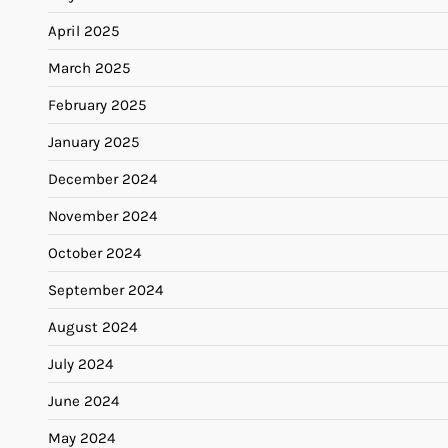
April 2025
March 2025
February 2025
January 2025
December 2024
November 2024
October 2024
September 2024
August 2024
July 2024
June 2024
May 2024