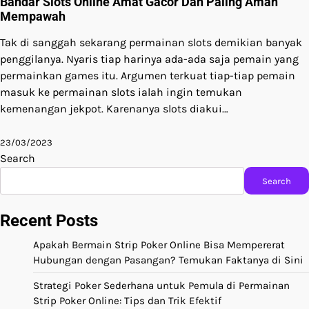
Bandar Slots Online Amat Gacor Dan Paling Aman
Mempawah
Tak di sanggah sekarang permainan slots demikian banyak
penggilanya. Nyaris tiap harinya ada-ada saja pemain yang
permainkan games itu. Argumen terkuat tiap-tiap pemain
masuk ke permainan slots ialah ingin temukan
kemenangan jekpot. Karenanya slots diakui…
23/03/2023
Search
Search
Recent Posts
Apakah Bermain Strip Poker Online Bisa Mempererat
Hubungan dengan Pasangan? Temukan Faktanya di Sini
Strategi Poker Sederhana untuk Pemula di Permainan
Strip Poker Online: Tips dan Trik Efektif