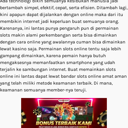
Ada technologi bikin semuanya kesibukan manusia jadi
bertambah simpel, efektif, cepat, serta efisien. Ditambah lagi,
kini apapun dapat dijalankan dengan online maka dari itu
membikin internet jadi keperluan buat semuanya orang.
Karenanya, ini lantas punya pengaruh pun di permainan
slots makin alami perkembangan serta bisa dimainkan
dengan cara online yang awalannya cuman bisa dimainkan
lewat kasino saja. Permainan slots online tentu saja lebih
gampang dimainkan, karena pemain hanya butuh
mengaksesnya memanfaatkan smartphone yang udah
terjalin ke sambungan internet. Buat memainkan slots
online ini lantas dapat lewat bandar slots online amat aman
yang telah miliki metode keamanan terbaik. Di mana,
keamanan semuanya member-nya teruji.