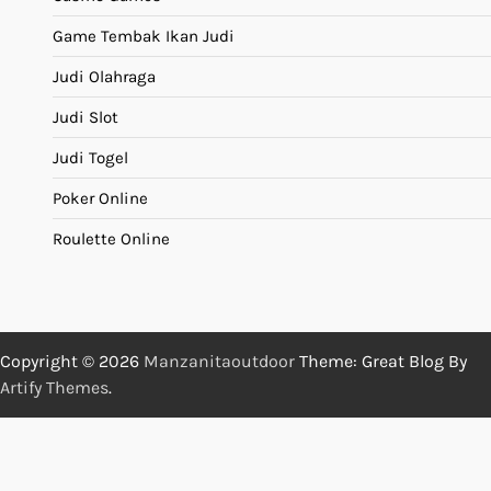
Game Tembak Ikan Judi
Judi Olahraga
Judi Slot
Judi Togel
Poker Online
Roulette Online
Copyright © 2026
Manzanitaoutdoor
Theme: Great Blog By
Artify Themes
.