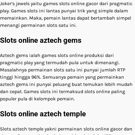
Joker’s jewels yaitu games slots online gacor dari pragmatic
play. Games slots ini lantas punyai trik yang simple dalam
memainkan. Maka, pemain lantas dapat bertambah simpel
menangi permainan slots satu ini.
Slots online aztech gems
Aztech gems ialah games slots online produksi dari
pragmatic play yang termudah pula untuk dimenangi.
Masalahnya permainan slots satu ini punyai jumlah RTP
tinggi hingga 96%. Semuanya pemain yang permainkan
aztech gems ini punyai peluang buat temukan lebih mudah
dan cepat. Games slots ini termaksud slots online paling
populer pula di kelompok pemain.
Slots online aztech temple
Slots aztech temple yakni permainan slots online gacor dan