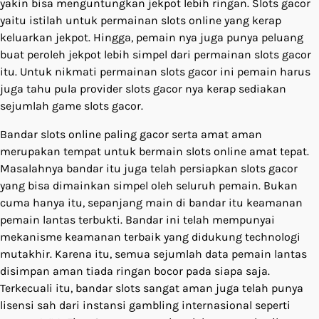
yakin bisa menguntungkan jekpot lebih ringan. Slots gacor
yaitu istilah untuk permainan slots online yang kerap
keluarkan jekpot. Hingga, pemain nya juga punya peluang
buat peroleh jekpot lebih simpel dari permainan slots gacor
itu. Untuk nikmati permainan slots gacor ini pemain harus
juga tahu pula provider slots gacor nya kerap sediakan
sejumlah game slots gacor.
Bandar slots online paling gacor serta amat aman
merupakan tempat untuk bermain slots online amat tepat.
Masalahnya bandar itu juga telah persiapkan slots gacor
yang bisa dimainkan simpel oleh seluruh pemain. Bukan
cuma hanya itu, sepanjang main di bandar itu keamanan
pemain lantas terbukti. Bandar ini telah mempunyai
mekanisme keamanan terbaik yang didukung technologi
mutakhir. Karena itu, semua sejumlah data pemain lantas
disimpan aman tiada ringan bocor pada siapa saja.
Terkecuali itu, bandar slots sangat aman juga telah punya
lisensi sah dari instansi gambling internasional seperti