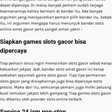
dapat dipercaya. Di mana, banyak pemain sudah terjaga
keamanannya ketika bermain di bandar itu. Ada banyak
argumen yang mensyaratkan pemain pilih bandar itu. Sebab
itu, ini argumen mengapa harus menunjuk bandar slots
online amat gacor serta sangat aman yakni :
Siapkan games slots gacor bisa
dipercaya
Tiap pemain terus ingin memainkan slots gacor sebab kerap
keluarkan jekpot. Jadi, bandar slots amat gacor ini kerap
sediakan sejumlah game slots gacor. Tiap tipe permainan
slots gacor yang disiapkannya juga bisa dipercaya serta
presisi. Maka dari itu, semuanya pemain juga miliki peluang
buat temukan jekpot lebih gampang. Tiap games slots gacor
itu dibantu oleh provider slots online terbaik.
Service 24 jam non-stop