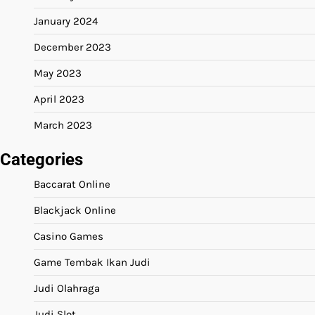
January 2024
December 2023
May 2023
April 2023
March 2023
Categories
Baccarat Online
Blackjack Online
Casino Games
Game Tembak Ikan Judi
Judi Olahraga
Judi Slot