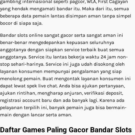
gambling internasional seperti pagcor, WLA, First Cagayan
yang hendak mengamati bandar itu. Maka dari itu, semua
beberapa data pemain lantas disimpan aman tanpa simpel
bocor di siapa saja.
Bandar slots online sangat gacor serta sangat aman ini
benar-benar mengedepankan kepuasan seluruhnya
anggotanya dengan siapkan service terbaik buat semua
anggotanya. Service itu lantas bekerja waktu 24 jam non-
stop sehari-harinya. Service ini juga udah disokong oleh
layanan konsumen mempunyai pengalaman yang siap
menolong pemain. Buat mengontak layanan konsumen ini
dapat lewat spek live chat. Anda bisa ajukan pertanyaan,
ajukan rintihan, mengharap anjuran, verifikasi deposit,
registrasi account baru dan ada banyak lagi. Karena ada
pelayanan terpilih ini, banyak pemain juga bisa bermain-
main dengan lancar serta aman.
Daftar Games Paling Gacor Bandar Slots