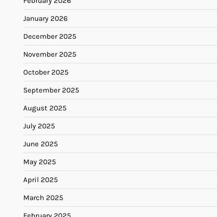
February 2026
January 2026
December 2025
November 2025
October 2025
September 2025
August 2025
July 2025
June 2025
May 2025
April 2025
March 2025
February 2025