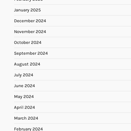
January 2025
December 2024
November 2024
October 2024
September 2024
August 2024
July 2024
June 2024
May 2024
April 2024
March 2024
February 2024