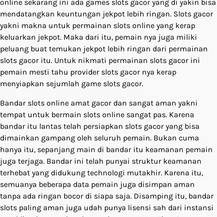
online sekarang ini ada games slots gacor yang di yakin bisa
mendatangkan keuntungan jekpot lebih ringan. Slots gacor
yakni makna untuk permainan slots online yang kerap
keluarkan jekpot. Maka dari itu, pemain nya juga miliki
peluang buat temukan jekpot lebih ringan dari permainan
slots gacor itu. Untuk nikmati permainan slots gacor ini
pemain mesti tahu provider slots gacor nya kerap
menyiapkan sejumlah game slots gacor.
Bandar slots online amat gacor dan sangat aman yakni
tempat untuk bermain slots online sangat pas. Karena
bandar itu lantas telah persiapkan slots gacor yang bisa
dimainkan gampang oleh seluruh pemain. Bukan cuma
hanya itu, sepanjang main di bandar itu keamanan pemain
juga terjaga. Bandar ini telah punyai struktur keamanan
terhebat yang didukung technologi mutakhir. Karena itu,
semuanya beberapa data pemain juga disimpan aman
tanpa ada ringan bocor di siapa saja. Disamping itu, bandar
slots paling aman juga udah punya lisensi sah dari instansi