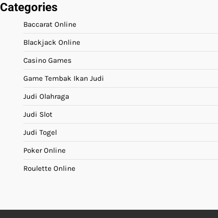
Categories
Baccarat Online
Blackjack Online
Casino Games
Game Tembak Ikan Judi
Judi Olahraga
Judi Slot
Judi Togel
Poker Online
Roulette Online