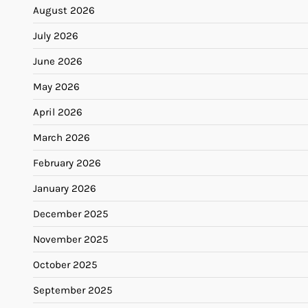
August 2026
July 2026
June 2026
May 2026
April 2026
March 2026
February 2026
January 2026
December 2025
November 2025
October 2025
September 2025