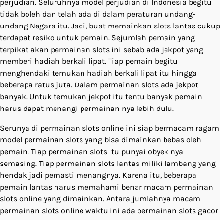
perjudian. Seluruhnya model perjudian di Indonesia begitu
tidak boleh dan telah ada di dalam peraturan undang-
undang Negara itu. Jadi, buat memainkan slots lantas cukup
terdapat resiko untuk pemain. Sejumlah pemain yang
terpikat akan permainan slots ini sebab ada jekpot yang
memberi hadiah berkali lipat. Tiap pemain begitu
menghendaki temukan hadiah berkali lipat itu hingga
beberapa ratus juta. Dalam permainan slots ada jekpot
banyak. Untuk temukan jekpot itu tentu banyak pemain
harus dapat menangi permainan nya lebih dulu.
Serunya di permainan slots online ini siap bermacam ragam
model permainan slots yang bisa dimainkan bebas oleh
pemain. Tiap permainan slots itu punyai obyek nya
semasing. Tiap permainan slots lantas miliki lambang yang
hendak jadi pemasti menangnya. Karena itu, beberapa
pemain lantas harus memahami benar macam permainan
slots online yang dimainkan. Antara jumlahnya macam
permainan slots online waktu ini ada permainan slots gacor