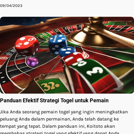
09/04/2023
Panduan Efektif Strategi Togel untuk Pemain
Jika Anda seorang pemain togel yang ingin meningkatkan
peluang Anda dalam permainan, Anda telah datang ke
tempat yang tepat. Dalam panduan ini, Koitoto akan
membahas strategi togel yang efektif yang dapat Anda