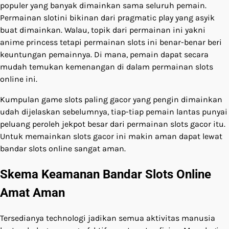
populer yang banyak dimainkan sama seluruh pemain.
Permainan slotini bikinan dari pragmatic play yang asyik
buat dimainkan. Walau, topik dari permainan ini yakni
anime princess tetapi permainan slots ini benar-benar beri
keuntungan pemainnya. Di mana, pemain dapat secara
mudah temukan kemenangan di dalam permainan slots
online ini.
Kumpulan game slots paling gacor yang pengin dimainkan
udah dijelaskan sebelumnya, tiap-tiap pemain lantas punyai
peluang peroleh jekpot besar dari permainan slots gacor itu.
Untuk memainkan slots gacor ini makin aman dapat lewat
bandar slots online sangat aman.
Skema Keamanan Bandar Slots Online
Amat Aman
Tersedianya technologi jadikan semua aktivitas manusia