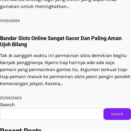
gunakan untuk meningkatkan…
11/03/2024
Bandar Slots Online Sangat Gacor Dan Paling Aman
Ujoh Bilang
Tak di sanggah waktu ini permainan slots demikian begitu
banyak penggilanya. Nyaris tiap harinya ada-ada saja
pemain yang permainkan games itu. Argumen terkuat tiap-
tiap pemain masuk ke permainan slots yakni pengin peroleh
kemenangan jekpot. Karena…
25/05/2023
Search
Search
Recent Posts