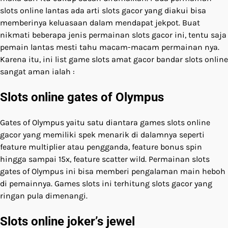
slots online lantas ada arti slots gacor yang diakui bisa
memberinya keluasaan dalam mendapat jekpot. Buat
nikmati beberapa jenis permainan slots gacor ini, tentu saja
pemain lantas mesti tahu macam-macam permainan nya.
Karena itu, ini list game slots amat gacor bandar slots online
sangat aman ialah :
Slots online gates of Olympus
Gates of Olympus yaitu satu diantara games slots online
gacor yang memiliki spek menarik di dalamnya seperti
feature multiplier atau pengganda, feature bonus spin
hingga sampai 15x, feature scatter wild. Permainan slots
gates of Olympus ini bisa memberi pengalaman main heboh
di pemainnya. Games slots ini terhitung slots gacor yang
ringan pula dimenangi.
Slots online joker’s jewel