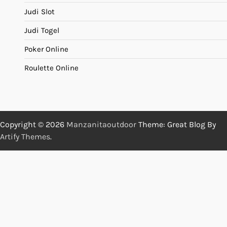
Judi Slot
Judi Togel
Poker Online
Roulette Online
Copyright © 2026
Manzanitaoutdoor
Theme: Great Blog By
Artify Themes
.