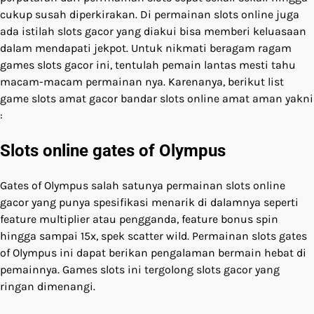
cukup susah diperkirakan. Di permainan slots online juga
ada istilah slots gacor yang diakui bisa memberi keluasaan
dalam mendapati jekpot. Untuk nikmati beragam ragam
games slots gacor ini, tentulah pemain lantas mesti tahu
macam-macam permainan nya. Karenanya, berikut list
game slots amat gacor bandar slots online amat aman yakni
:
Slots online gates of Olympus
Gates of Olympus salah satunya permainan slots online
gacor yang punya spesifikasi menarik di dalamnya seperti
feature multiplier atau pengganda, feature bonus spin
hingga sampai 15x, spek scatter wild. Permainan slots gates
of Olympus ini dapat berikan pengalaman bermain hebat di
pemainnya. Games slots ini tergolong slots gacor yang
ringan dimenangi.