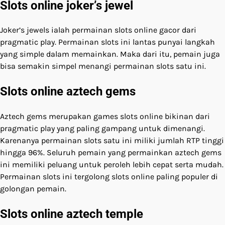
Slots online joker’s jewel
Joker’s jewels ialah permainan slots online gacor dari
pragmatic play. Permainan slots ini lantas punyai langkah
yang simple dalam memainkan. Maka dari itu, pemain juga
bisa semakin simpel menangi permainan slots satu ini.
Slots online aztech gems
Aztech gems merupakan games slots online bikinan dari
pragmatic play yang paling gampang untuk dimenangi.
Karenanya permainan slots satu ini miliki jumlah RTP tinggi
hingga 96%. Seluruh pemain yang permainkan aztech gems
ini memiliki peluang untuk peroleh lebih cepat serta mudah.
Permainan slots ini tergolong slots online paling populer di
golongan pemain.
Slots online aztech temple