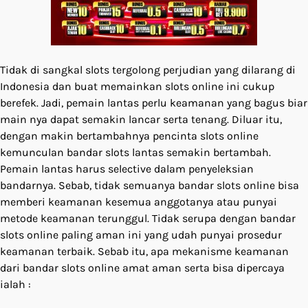
Tidak di sangkal slots tergolong perjudian yang dilarang di
Indonesia dan buat memainkan slots online ini cukup
berefek. Jadi, pemain lantas perlu keamanan yang bagus biar
main nya dapat semakin lancar serta tenang. Diluar itu,
dengan makin bertambahnya pencinta slots online
kemunculan bandar slots lantas semakin bertambah.
Pemain lantas harus selective dalam penyeleksian
bandarnya. Sebab, tidak semuanya bandar slots online bisa
memberi keamanan kesemua anggotanya atau punyai
metode keamanan terunggul. Tidak serupa dengan bandar
slots online paling aman ini yang udah punyai prosedur
keamanan terbaik. Sebab itu, apa mekanisme keamanan
dari bandar slots online amat aman serta bisa dipercaya
ialah :