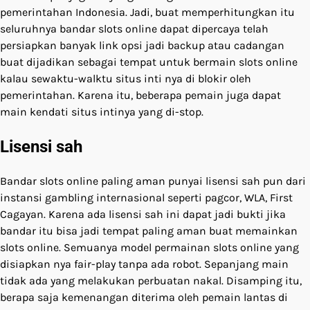
pemerintahan Indonesia. Jadi, buat memperhitungkan itu
seluruhnya bandar slots online dapat dipercaya telah
persiapkan banyak link opsi jadi backup atau cadangan
buat dijadikan sebagai tempat untuk bermain slots online
kalau sewaktu-walktu situs inti nya di blokir oleh
pemerintahan. Karena itu, beberapa pemain juga dapat
main kendati situs intinya yang di-stop.
Lisensi sah
Bandar slots online paling aman punyai lisensi sah pun dari
instansi gambling internasional seperti pagcor, WLA, First
Cagayan. Karena ada lisensi sah ini dapat jadi bukti jika
bandar itu bisa jadi tempat paling aman buat memainkan
slots online. Semuanya model permainan slots online yang
disiapkan nya fair-play tanpa ada robot. Sepanjang main
tidak ada yang melakukan perbuatan nakal. Disamping itu,
berapa saja kemenangan diterima oleh pemain lantas di