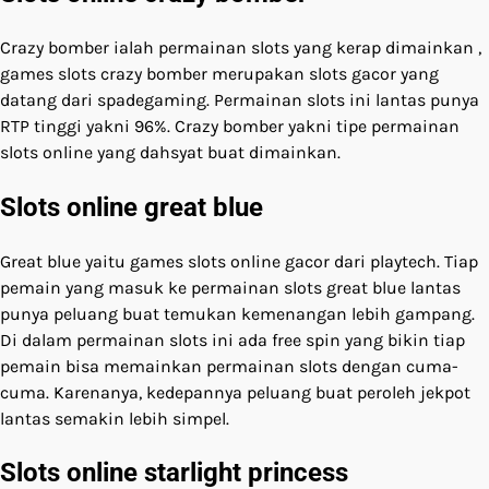
Crazy bomber ialah permainan slots yang kerap dimainkan ,
games slots crazy bomber merupakan slots gacor yang
datang dari spadegaming. Permainan slots ini lantas punya
RTP tinggi yakni 96%. Crazy bomber yakni tipe permainan
slots online yang dahsyat buat dimainkan.
Slots online great blue
Great blue yaitu games slots online gacor dari playtech. Tiap
pemain yang masuk ke permainan slots great blue lantas
punya peluang buat temukan kemenangan lebih gampang.
Di dalam permainan slots ini ada free spin yang bikin tiap
pemain bisa memainkan permainan slots dengan cuma-
cuma. Karenanya, kedepannya peluang buat peroleh jekpot
lantas semakin lebih simpel.
Slots online starlight princess