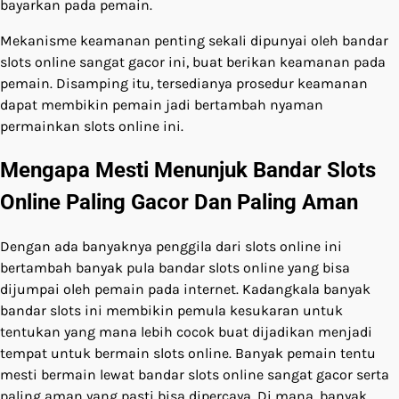
bayarkan pada pemain.
Mekanisme keamanan penting sekali dipunyai oleh bandar
slots online sangat gacor ini, buat berikan keamanan pada
pemain. Disamping itu, tersedianya prosedur keamanan
dapat membikin pemain jadi bertambah nyaman
permainkan slots online ini.
Mengapa Mesti Menunjuk Bandar Slots
Online Paling Gacor Dan Paling Aman
Dengan ada banyaknya penggila dari slots online ini
bertambah banyak pula bandar slots online yang bisa
dijumpai oleh pemain pada internet. Kadangkala banyak
bandar slots ini membikin pemula kesukaran untuk
tentukan yang mana lebih cocok buat dijadikan menjadi
tempat untuk bermain slots online. Banyak pemain tentu
mesti bermain lewat bandar slots online sangat gacor serta
paling aman yang pasti bisa dipercaya. Di mana, banyak