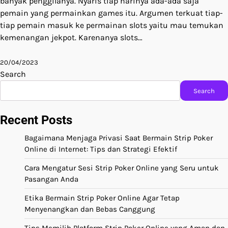
banyak penggilanya. Nyaris tiap harinya ada-ada saja
pemain yang permainkan games itu. Argumen terkuat tiap-
tiap pemain masuk ke permainan slots yaitu mau temukan
kemenangan jekpot. Karenanya slots…
20/04/2023
Search
Search
Recent Posts
Bagaimana Menjaga Privasi Saat Bermain Strip Poker
Online di Internet: Tips dan Strategi Efektif
Cara Mengatur Sesi Strip Poker Online yang Seru untuk
Pasangan Anda
Etika Bermain Strip Poker Online Agar Tetap
Menyenangkan dan Bebas Canggung