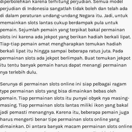
diperbolehkan karena terhitung perjudian. Semua model
perjudian di Indonesia sangatlah tidak boleh dan telah ada
di dalam peraturan undang-undang Negara itu. Jadi, untuk
memainkan slots lantas cukup berdampak pula untuk
pemain. Sejumlah pemain yang terpikat bakal permainan
slots ini karena ada jekpot yang berikan hadiah berkali lipat.
Tiap-tiap pemain amat mengharapkan temukan hadiah
berkali lipat itu hingga sampai beberapa ratus juta. Pada
permainan slots ada jekpot berlimpah. Buat temukan jekpot
itu tentu banyak pemain harus dapat menangi permainan
nya terlebih dulu.
Serunya di permainan slots online ini siap pelbagai ragam
type permainan slots yang bisa dimainkan bebas oleh
pemain. Tiap permainan slots itu punyai obyek nya masing-
masing. Tiap permainan slots lantas miliki ikon yang bakal
jadi pemasti menangnya. Karena itu, beberapa pemain juga
harus mengerti benar tipe permainan slots online yang
dimainkan. Di antara banyak macam permainan slots online