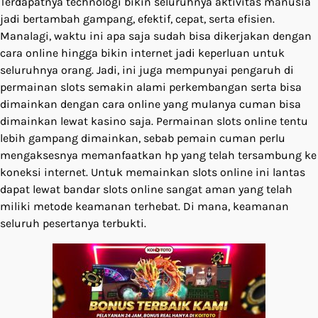
Terdapatnya technologi bikin seluruhnya aktivitas manusia
jadi bertambah gampang, efektif, cepat, serta efisien.
Manalagi, waktu ini apa saja sudah bisa dikerjakan dengan
cara online hingga bikin internet jadi keperluan untuk
seluruhnya orang. Jadi, ini juga mempunyai pengaruh di
permainan slots semakin alami perkembangan serta bisa
dimainkan dengan cara online yang mulanya cuman bisa
dimainkan lewat kasino saja. Permainan slots online tentu
lebih gampang dimainkan, sebab pemain cuman perlu
mengaksesnya memanfaatkan hp yang telah tersambung ke
koneksi internet. Untuk memainkan slots online ini lantas
dapat lewat bandar slots online sangat aman yang telah
miliki metode keamanan terhebat. Di mana, keamanan
seluruh pesertanya terbukti.