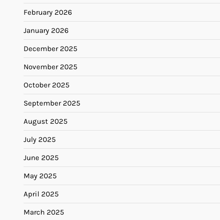
February 2026
January 2026
December 2025
November 2025
October 2025
September 2025
August 2025
July 2025
June 2025
May 2025
April 2025
March 2025