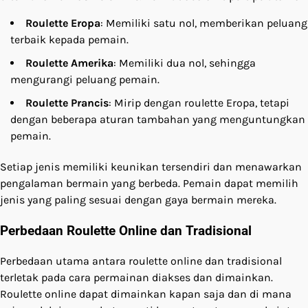
Roulette Eropa
: Memiliki satu nol, memberikan peluang
terbaik kepada pemain.
Roulette Amerika
: Memiliki dua nol, sehingga
mengurangi peluang pemain.
Roulette Prancis
: Mirip dengan roulette Eropa, tetapi
dengan beberapa aturan tambahan yang menguntungkan
pemain.
Setiap jenis memiliki keunikan tersendiri dan menawarkan
pengalaman bermain yang berbeda. Pemain dapat memilih
jenis yang paling sesuai dengan gaya bermain mereka.
Perbedaan Roulette Online dan Tradisional
Perbedaan utama antara roulette online dan tradisional
terletak pada cara permainan diakses dan dimainkan.
Roulette online dapat dimainkan kapan saja dan di mana