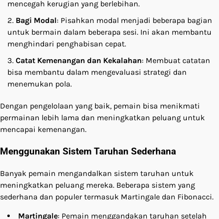
mencegah kerugian yang berlebihan.
Bagi Modal
: Pisahkan modal menjadi beberapa bagian
untuk bermain dalam beberapa sesi. Ini akan membantu
menghindari penghabisan cepat.
Catat Kemenangan dan Kekalahan
: Membuat catatan
bisa membantu dalam mengevaluasi strategi dan
menemukan pola.
Dengan pengelolaan yang baik, pemain bisa menikmati
permainan lebih lama dan meningkatkan peluang untuk
mencapai kemenangan.
Menggunakan Sistem Taruhan Sederhana
Banyak pemain mengandalkan sistem taruhan untuk
meningkatkan peluang mereka. Beberapa sistem yang
sederhana dan populer termasuk Martingale dan Fibonacci.
Martingale
: Pemain menggandakan taruhan setelah