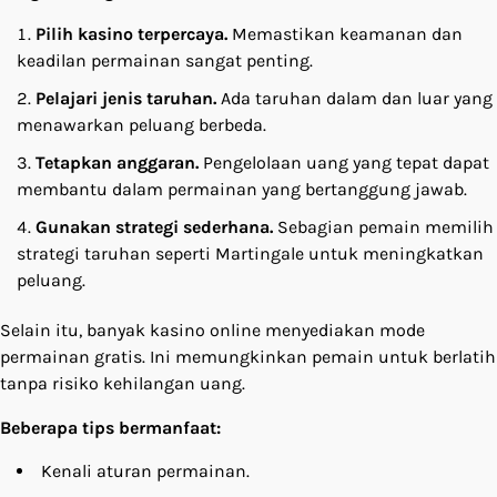
Pilih kasino terpercaya.
Memastikan keamanan dan
keadilan permainan sangat penting.
Pelajari jenis taruhan.
Ada taruhan dalam dan luar yang
menawarkan peluang berbeda.
Tetapkan anggaran.
Pengelolaan uang yang tepat dapat
membantu dalam permainan yang bertanggung jawab.
Gunakan strategi sederhana.
Sebagian pemain memilih
strategi taruhan seperti Martingale untuk meningkatkan
peluang.
Selain itu, banyak kasino online menyediakan mode
permainan gratis. Ini memungkinkan pemain untuk berlatih
tanpa risiko kehilangan uang.
Beberapa tips bermanfaat:
Kenali aturan permainan.