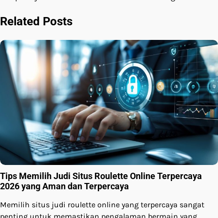
Related Posts
Tips Memilih Judi Situs Roulette Online Terpercaya
2026 yang Aman dan Terpercaya
Memilih situs judi roulette online yang terpercaya sangat
penting untuk memastikan pengalaman bermain yang