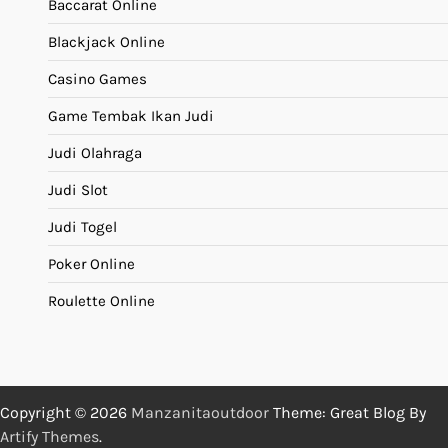
Baccarat Online
Blackjack Online
Casino Games
Game Tembak Ikan Judi
Judi Olahraga
Judi Slot
Judi Togel
Poker Online
Roulette Online
Copyright © 2026
Manzanitaoutdoor
Theme: Great Blog By
Artify Themes
.