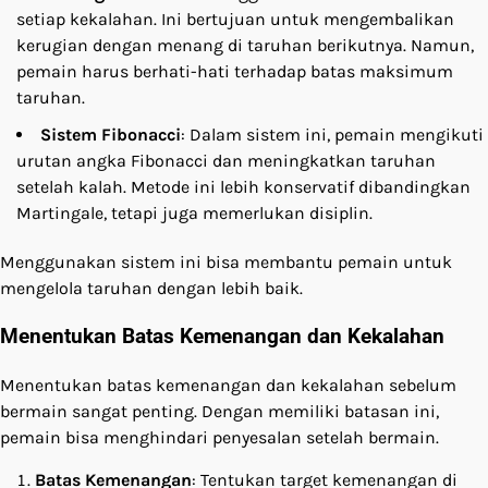
setiap kekalahan. Ini bertujuan untuk mengembalikan
kerugian dengan menang di taruhan berikutnya. Namun,
pemain harus berhati-hati terhadap batas maksimum
taruhan.
Sistem Fibonacci
: Dalam sistem ini, pemain mengikuti
urutan angka Fibonacci dan meningkatkan taruhan
setelah kalah. Metode ini lebih konservatif dibandingkan
Martingale, tetapi juga memerlukan disiplin.
Menggunakan sistem ini bisa membantu pemain untuk
mengelola taruhan dengan lebih baik.
Menentukan Batas Kemenangan dan Kekalahan
Menentukan batas kemenangan dan kekalahan sebelum
bermain sangat penting. Dengan memiliki batasan ini,
pemain bisa menghindari penyesalan setelah bermain.
Batas Kemenangan
: Tentukan target kemenangan di