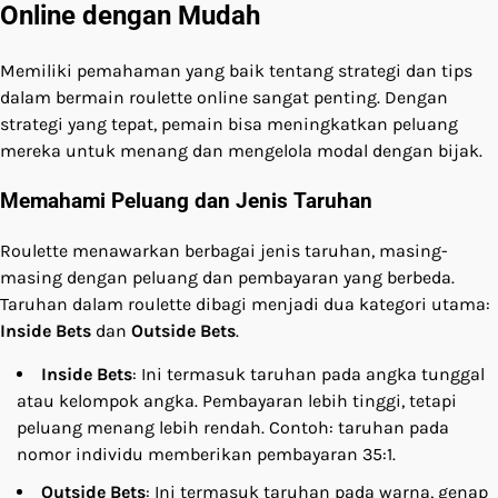
Online dengan Mudah
Memiliki pemahaman yang baik tentang strategi dan tips
dalam bermain roulette online sangat penting. Dengan
strategi yang tepat, pemain bisa meningkatkan peluang
mereka untuk menang dan mengelola modal dengan bijak.
Memahami Peluang dan Jenis Taruhan
Roulette menawarkan berbagai jenis taruhan, masing-
masing dengan peluang dan pembayaran yang berbeda.
Taruhan dalam roulette dibagi menjadi dua kategori utama:
Inside Bets
dan
Outside Bets
.
Inside Bets
: Ini termasuk taruhan pada angka tunggal
atau kelompok angka. Pembayaran lebih tinggi, tetapi
peluang menang lebih rendah. Contoh: taruhan pada
nomor individu memberikan pembayaran 35:1.
Outside Bets
: Ini termasuk taruhan pada warna, genap