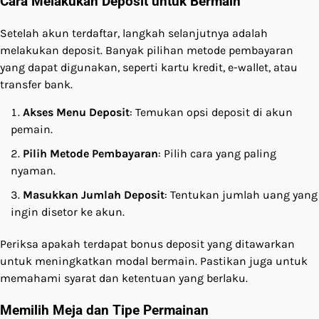
Cara Melakukan Deposit untuk Bermain
Setelah akun terdaftar, langkah selanjutnya adalah
melakukan deposit. Banyak pilihan metode pembayaran
yang dapat digunakan, seperti kartu kredit, e-wallet, atau
transfer bank.
Akses Menu Deposit
: Temukan opsi deposit di akun
pemain.
Pilih Metode Pembayaran
: Pilih cara yang paling
nyaman.
Masukkan Jumlah Deposit
: Tentukan jumlah uang yang
ingin disetor ke akun.
Periksa apakah terdapat bonus deposit yang ditawarkan
untuk meningkatkan modal bermain. Pastikan juga untuk
memahami syarat dan ketentuan yang berlaku.
Memilih Meja dan Tipe Permainan