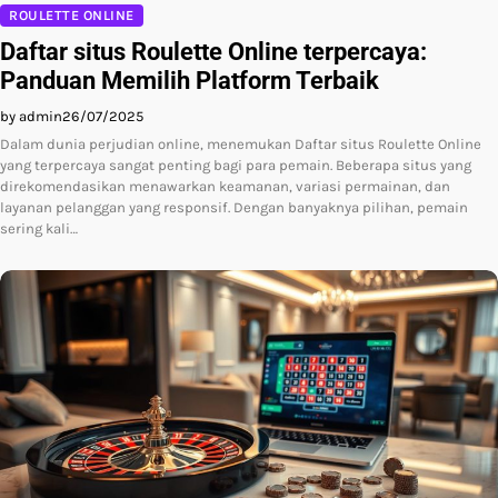
ROULETTE ONLINE
Daftar situs Roulette Online terpercaya:
Panduan Memilih Platform Terbaik
by admin
26/07/2025
Dalam dunia perjudian online, menemukan Daftar situs Roulette Online
yang terpercaya sangat penting bagi para pemain. Beberapa situs yang
direkomendasikan menawarkan keamanan, variasi permainan, dan
layanan pelanggan yang responsif. Dengan banyaknya pilihan, pemain
sering kali…