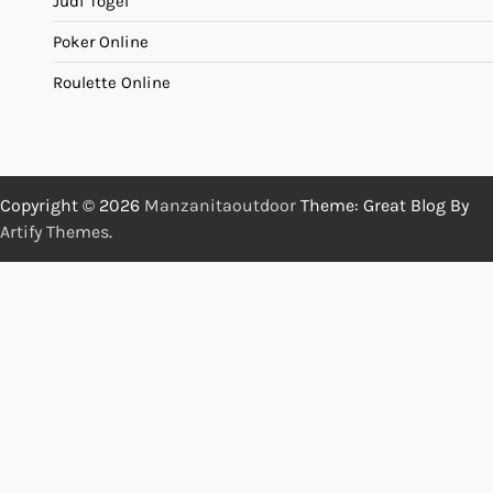
Judi Togel
Poker Online
Roulette Online
Copyright © 2026
Manzanitaoutdoor
Theme: Great Blog By
Artify Themes
.