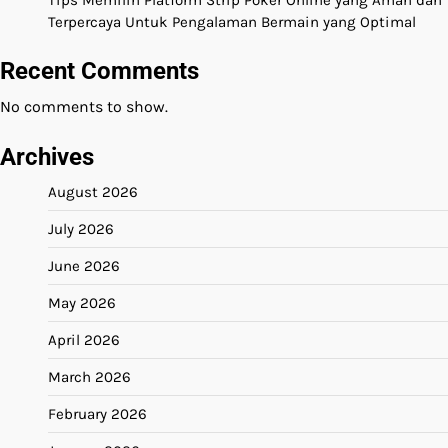
Terpercaya Untuk Pengalaman Bermain yang Optimal
Recent Comments
No comments to show.
Archives
August 2026
July 2026
June 2026
May 2026
April 2026
March 2026
February 2026