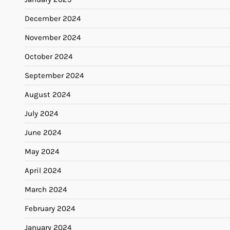
December 2024
November 2024
October 2024
September 2024
August 2024
July 2024
June 2024
May 2024
April 2024
March 2024
February 2024
January 2024