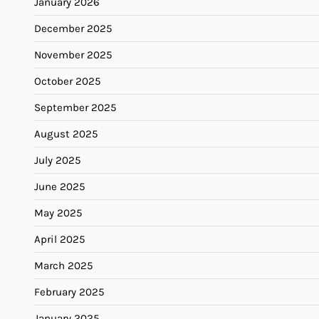
January 2026
December 2025
November 2025
October 2025
September 2025
August 2025
July 2025
June 2025
May 2025
April 2025
March 2025
February 2025
January 2025