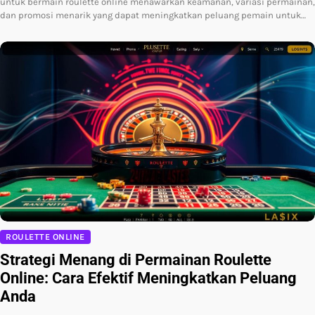
untuk bermain roulette online menawarkan keamanan, variasi permainan,
dan promosi menarik yang dapat meningkatkan peluang pemain untuk…
ROULETTE ONLINE
Strategi Menang di Permainan Roulette
Online: Cara Efektif Meningkatkan Peluang
Anda