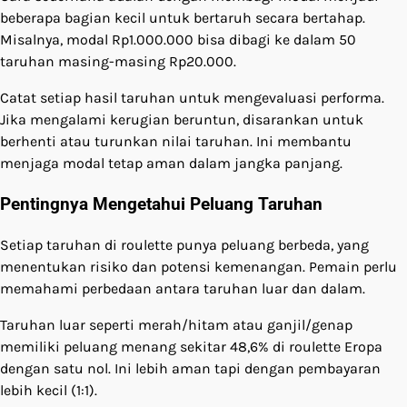
beberapa bagian kecil untuk bertaruh secara bertahap.
Misalnya, modal Rp1.000.000 bisa dibagi ke dalam 50
taruhan masing-masing Rp20.000.
Catat setiap hasil taruhan untuk mengevaluasi performa.
Jika mengalami kerugian beruntun, disarankan untuk
berhenti atau turunkan nilai taruhan. Ini membantu
menjaga modal tetap aman dalam jangka panjang.
Pentingnya Mengetahui Peluang Taruhan
Setiap taruhan di roulette punya peluang berbeda, yang
menentukan risiko dan potensi kemenangan. Pemain perlu
memahami perbedaan antara taruhan luar dan dalam.
Taruhan luar seperti merah/hitam atau ganjil/genap
memiliki peluang menang sekitar 48,6% di roulette Eropa
dengan satu nol. Ini lebih aman tapi dengan pembayaran
lebih kecil (1:1).