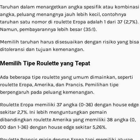
Taruhan dalam menargetkan angka spesifik atau kombinasi
angka, peluang menangnya jauh lebih kecil, contohnya
taruhan satu nomor di roulette Eropa adalah 1 dari 37 (2,7%).
Namun, pembayarannya lebih besar (35:1).
Memilih taruhan harus disesuaikan dengan risiko yang bisa
ditoleransi dan tujuan kemenangan.
Memilih Tipe Roulette yang Tepat
Ada beberapa tipe roulette yang umum dimainkan, seperti
roulette Eropa, Amerika, dan Prancis. Pemilihan tipe
berpengaruh pada peluang kemenangan.
Roulette Eropa memiliki 37 angka (0-36) dengan house edge
sekitar 2,7%. Ini lebih menguntungkan pemain
dibandingkan roulette Amerika yang memiliki 38 angka (0,
00 dan 1-36) dengan house edge sekitar 5,26%.
Roulette Prancis mirip dengan Eropa tapi memiliki aturan