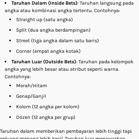
Taruhan Dalam (Inside Bets)
: Taruhan langsung pada
angka atau kombinasi angka tertentu. Contohnya:
Straight up (satu angka)
Split (dua angka berdampingan)
Street (tiga angka dalam satu baris)
Corner (empat angka kotak)
Taruhan Luar (Outside Bets)
: Taruhan pada kelompok
angka yang lebih besar atau atribut seperti warna.
Contohnya:
Merah/Hitam
Genap/Ganjil
Kolom (12 angka per kolom)
Dozen (12 angka per grup)
Taruhan dalam memberikan pembayaran lebih tinggi tapi
peluang menang lebih kecil. Taruhan luar menawarkan