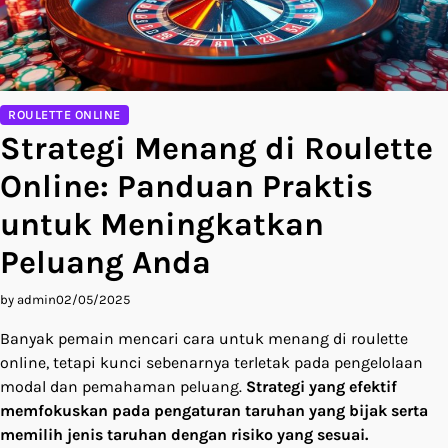
ROULETTE ONLINE
Strategi Menang di Roulette
Online: Panduan Praktis
untuk Meningkatkan
Peluang Anda
by admin
02/05/2025
Banyak pemain mencari cara untuk menang di roulette
online, tetapi kunci sebenarnya terletak pada pengelolaan
modal dan pemahaman peluang.
Strategi yang efektif
memfokuskan pada pengaturan taruhan yang bijak serta
memilih jenis taruhan dengan risiko yang sesuai.