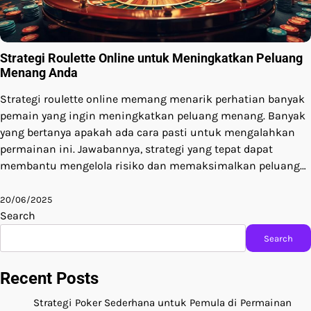
Strategi Roulette Online untuk Meningkatkan Peluang
Menang Anda
Strategi roulette online memang menarik perhatian banyak
pemain yang ingin meningkatkan peluang menang. Banyak
yang bertanya apakah ada cara pasti untuk mengalahkan
permainan ini. Jawabannya, strategi yang tepat dapat
membantu mengelola risiko dan memaksimalkan peluang…
20/06/2025
Search
Search
Recent Posts
Strategi Poker Sederhana untuk Pemula di Permainan