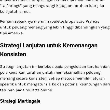
“La Partage”, yang mengurangi kerugian taruhan luar jika
bola jatuh di nol.
Pemain sebaiknya memilih roulette Eropa atau Prancis
untuk peluang menang yang lebih tinggi dibandingkan yang
tipe Amerika.
Strategi Lanjutan untuk Kemenangan
Konsisten
Strategi lanjutan ini berfokus pada pengelolaan taruhan dan
pola kenaikan taruhan untuk memaksimalkan peluang
menang secara konsisten. Setiap metode memiliki aturan
spesifik untuk mengatur risiko dan potensi keuntungan dari
taruhan pada roulette online.
Strategi Martingale