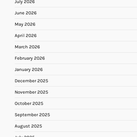
July 2026
June 2026
May 2026
April 2026
March 2026
February 2026
January 2026
December 2025
November 2025
October 2025
September 2025
August 2025