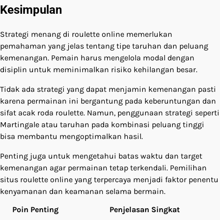
Kesimpulan
Strategi menang di roulette online memerlukan
pemahaman yang jelas tentang tipe taruhan dan peluang
kemenangan. Pemain harus mengelola modal dengan
disiplin untuk meminimalkan risiko kehilangan besar.
Tidak ada strategi yang dapat menjamin kemenangan pasti
karena permainan ini bergantung pada keberuntungan dan
sifat acak roda roulette. Namun, penggunaan strategi seperti
Martingale atau taruhan pada kombinasi peluang tinggi
bisa membantu mengoptimalkan hasil.
Penting juga untuk mengetahui batas waktu dan target
kemenangan agar permainan tetap terkendali. Pemilihan
situs roulette online yang terpercaya menjadi faktor penentu
kenyamanan dan keamanan selama bermain.
Poin Penting
Penjelasan Singkat