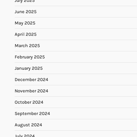
July 2025
June 2025
May 2025
April 2025
March 2025
February 2025
January 2025
December 2024
November 2024
October 2024
September 2024
August 2024
July 2024