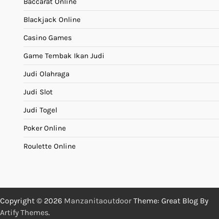
Baccarat Online
Blackjack Online
Casino Games
Game Tembak Ikan Judi
Judi Olahraga
Judi Slot
Judi Togel
Poker Online
Roulette Online
Copyright © 2026
Manzanitaoutdoor
Theme: Great Blog By
Artify Themes
.