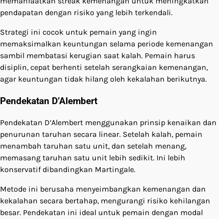
memanfaatkan streak kemenangan untuk meningkatkan
pendapatan dengan risiko yang lebih terkendali.
Strategi ini cocok untuk pemain yang ingin
memaksimalkan keuntungan selama periode kemenangan
sambil membatasi kerugian saat kalah. Pemain harus
disiplin, cepat berhenti setelah serangkaian kemenangan,
agar keuntungan tidak hilang oleh kekalahan berikutnya.
Pendekatan D’Alembert
Pendekatan D’Alembert menggunakan prinsip kenaikan dan
penurunan taruhan secara linear. Setelah kalah, pemain
menambah taruhan satu unit, dan setelah menang,
memasang taruhan satu unit lebih sedikit. Ini lebih
konservatif dibandingkan Martingale.
Metode ini berusaha menyeimbangkan kemenangan dan
kekalahan secara bertahap, mengurangi risiko kehilangan
besar. Pendekatan ini ideal untuk pemain dengan modal