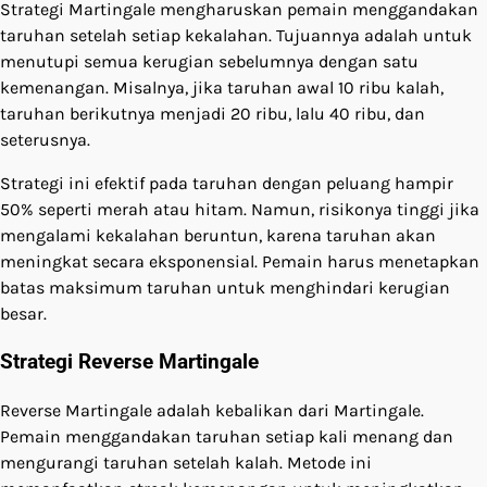
Strategi Martingale mengharuskan pemain menggandakan
taruhan setelah setiap kekalahan. Tujuannya adalah untuk
menutupi semua kerugian sebelumnya dengan satu
kemenangan. Misalnya, jika taruhan awal 10 ribu kalah,
taruhan berikutnya menjadi 20 ribu, lalu 40 ribu, dan
seterusnya.
Strategi ini efektif pada taruhan dengan peluang hampir
50% seperti merah atau hitam. Namun, risikonya tinggi jika
mengalami kekalahan beruntun, karena taruhan akan
meningkat secara eksponensial. Pemain harus menetapkan
batas maksimum taruhan untuk menghindari kerugian
besar.
Strategi Reverse Martingale
Reverse Martingale adalah kebalikan dari Martingale.
Pemain menggandakan taruhan setiap kali menang dan
mengurangi taruhan setelah kalah. Metode ini