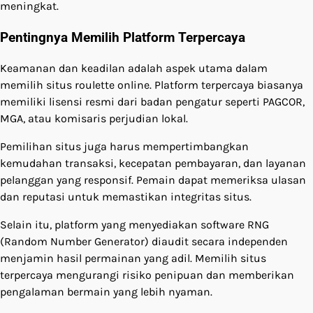
meningkat.
Pentingnya Memilih Platform Terpercaya
Keamanan dan keadilan adalah aspek utama dalam
memilih situs roulette online. Platform terpercaya biasanya
memiliki lisensi resmi dari badan pengatur seperti PAGCOR,
MGA, atau komisaris perjudian lokal.
Pemilihan situs juga harus mempertimbangkan
kemudahan transaksi, kecepatan pembayaran, dan layanan
pelanggan yang responsif. Pemain dapat memeriksa ulasan
dan reputasi untuk memastikan integritas situs.
Selain itu, platform yang menyediakan software RNG
(Random Number Generator) diaudit secara independen
menjamin hasil permainan yang adil. Memilih situs
terpercaya mengurangi risiko penipuan dan memberikan
pengalaman bermain yang lebih nyaman.