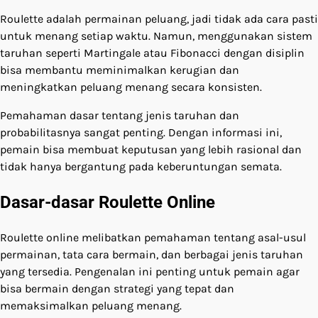
Roulette adalah permainan peluang, jadi tidak ada cara pasti
untuk menang setiap waktu. Namun, menggunakan sistem
taruhan seperti Martingale atau Fibonacci dengan disiplin
bisa membantu meminimalkan kerugian dan
meningkatkan peluang menang secara konsisten.
Pemahaman dasar tentang jenis taruhan dan
probabilitasnya sangat penting. Dengan informasi ini,
pemain bisa membuat keputusan yang lebih rasional dan
tidak hanya bergantung pada keberuntungan semata.
Dasar-dasar Roulette Online
Roulette online melibatkan pemahaman tentang asal-usul
permainan, tata cara bermain, dan berbagai jenis taruhan
yang tersedia. Pengenalan ini penting untuk pemain agar
bisa bermain dengan strategi yang tepat dan
memaksimalkan peluang menang.