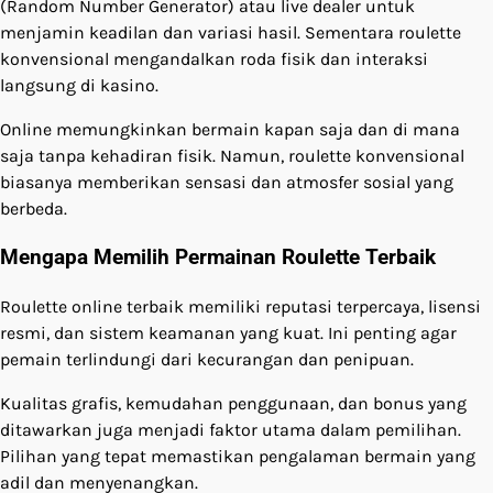
(Random Number Generator) atau live dealer untuk
menjamin keadilan dan variasi hasil. Sementara roulette
konvensional mengandalkan roda fisik dan interaksi
langsung di kasino.
Online memungkinkan bermain kapan saja dan di mana
saja tanpa kehadiran fisik. Namun, roulette konvensional
biasanya memberikan sensasi dan atmosfer sosial yang
berbeda.
Mengapa Memilih Permainan Roulette Terbaik
Roulette online terbaik memiliki reputasi terpercaya, lisensi
resmi, dan sistem keamanan yang kuat. Ini penting agar
pemain terlindungi dari kecurangan dan penipuan.
Kualitas grafis, kemudahan penggunaan, dan bonus yang
ditawarkan juga menjadi faktor utama dalam pemilihan.
Pilihan yang tepat memastikan pengalaman bermain yang
adil dan menyenangkan.