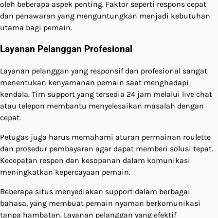
oleh beberapa aspek penting. Faktor seperti respons cepat
dan penawaran yang menguntungkan menjadi kebutuhan
utama bagi pemain.
Layanan Pelanggan Profesional
Layanan pelanggan yang responsif dan profesional sangat
menentukan kenyamanan pemain saat menghadapi
kendala. Tim support yang tersedia 24 jam melalui live chat
atau telepon membantu menyelesaikan masalah dengan
cepat.
Petugas juga harus memahami aturan permainan roulette
dan prosedur pembayaran agar dapat memberi solusi tepat.
Kecepatan respon dan kesopanan dalam komunikasi
meningkatkan kepercayaan pemain.
Beberapa situs menyediakan support dalam berbagai
bahasa, yang membuat pemain nyaman berkomunikasi
tanpa hambatan. Layanan pelanggan yang efektif