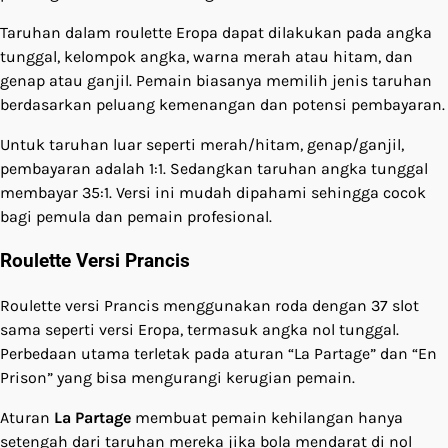
Taruhan dalam roulette Eropa dapat dilakukan pada angka
tunggal, kelompok angka, warna merah atau hitam, dan
genap atau ganjil. Pemain biasanya memilih jenis taruhan
berdasarkan peluang kemenangan dan potensi pembayaran.
Untuk taruhan luar seperti merah/hitam, genap/ganjil,
pembayaran adalah 1:1. Sedangkan taruhan angka tunggal
membayar 35:1. Versi ini mudah dipahami sehingga cocok
bagi pemula dan pemain profesional.
Roulette Versi Prancis
Roulette versi Prancis menggunakan roda dengan 37 slot
sama seperti versi Eropa, termasuk angka nol tunggal.
Perbedaan utama terletak pada aturan “La Partage” dan “En
Prison” yang bisa mengurangi kerugian pemain.
Aturan
La Partage
membuat pemain kehilangan hanya
setengah dari taruhan mereka jika bola mendarat di nol