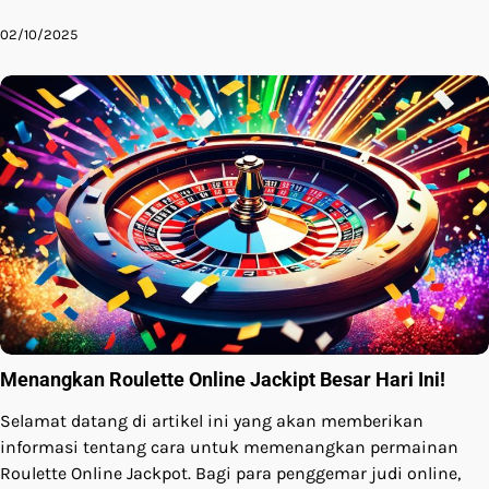
02/10/2025
Menangkan Roulette Online Jackipt Besar Hari Ini!
Selamat datang di artikel ini yang akan memberikan
informasi tentang cara untuk memenangkan permainan
Roulette Online Jackpot. Bagi para penggemar judi online,