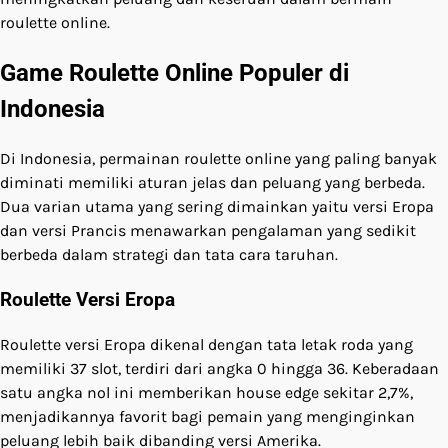
roulette online.
Game Roulette Online Populer di
Indonesia
Di Indonesia, permainan roulette online yang paling banyak
diminati memiliki aturan jelas dan peluang yang berbeda.
Dua varian utama yang sering dimainkan yaitu versi Eropa
dan versi Prancis menawarkan pengalaman yang sedikit
berbeda dalam strategi dan tata cara taruhan.
Roulette Versi Eropa
Roulette versi Eropa dikenal dengan tata letak roda yang
memiliki 37 slot, terdiri dari angka 0 hingga 36. Keberadaan
satu angka nol ini memberikan house edge sekitar 2,7%,
menjadikannya favorit bagi pemain yang menginginkan
peluang lebih baik dibanding versi Amerika.