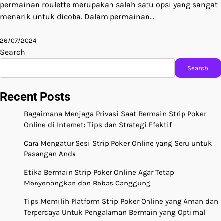
permainan roulette merupakan salah satu opsi yang sangat
menarik untuk dicoba. Dalam permainan…
26/07/2024
Search
Search
Recent Posts
Bagaimana Menjaga Privasi Saat Bermain Strip Poker
Online di Internet: Tips dan Strategi Efektif
Cara Mengatur Sesi Strip Poker Online yang Seru untuk
Pasangan Anda
Etika Bermain Strip Poker Online Agar Tetap
Menyenangkan dan Bebas Canggung
Tips Memilih Platform Strip Poker Online yang Aman dan
Terpercaya Untuk Pengalaman Bermain yang Optimal