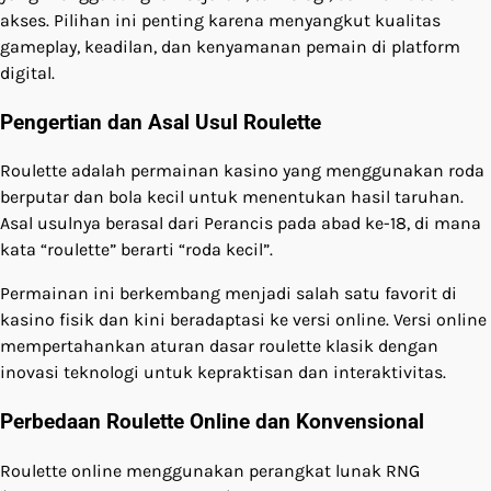
akses. Pilihan ini penting karena menyangkut kualitas
gameplay, keadilan, dan kenyamanan pemain di platform
digital.
Pengertian dan Asal Usul Roulette
Roulette adalah permainan kasino yang menggunakan roda
berputar dan bola kecil untuk menentukan hasil taruhan.
Asal usulnya berasal dari Perancis pada abad ke-18, di mana
kata “roulette” berarti “roda kecil”.
Permainan ini berkembang menjadi salah satu favorit di
kasino fisik dan kini beradaptasi ke versi online. Versi online
mempertahankan aturan dasar roulette klasik dengan
inovasi teknologi untuk kepraktisan dan interaktivitas.
Perbedaan Roulette Online dan Konvensional
Roulette online menggunakan perangkat lunak RNG