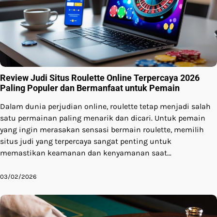
Review Judi Situs Roulette Online Terpercaya 2026
Paling Populer dan Bermanfaat untuk Pemain
Dalam dunia perjudian online, roulette tetap menjadi salah
satu permainan paling menarik dan dicari. Untuk pemain
yang ingin merasakan sensasi bermain roulette, memilih
situs judi yang terpercaya sangat penting untuk
memastikan keamanan dan kenyamanan saat…
03/02/2026