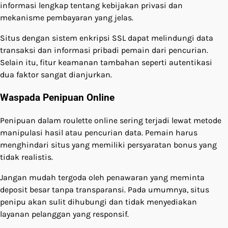
informasi lengkap tentang kebijakan privasi dan
mekanisme pembayaran yang jelas.
Situs dengan sistem enkripsi SSL dapat melindungi data
transaksi dan informasi pribadi pemain dari pencurian.
Selain itu, fitur keamanan tambahan seperti autentikasi
dua faktor sangat dianjurkan.
Waspada Penipuan Online
Penipuan dalam roulette online sering terjadi lewat metode
manipulasi hasil atau pencurian data. Pemain harus
menghindari situs yang memiliki persyaratan bonus yang
tidak realistis.
Jangan mudah tergoda oleh penawaran yang meminta
deposit besar tanpa transparansi. Pada umumnya, situs
penipu akan sulit dihubungi dan tidak menyediakan
layanan pelanggan yang responsif.