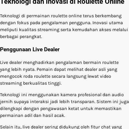
Teknologi dan Inovasi di Roulette Online
Teknologi di permainan roulette online terus berkembang
dengan fokus pada pengalaman pengguna. Inovasi utama
meliputi kualitas streaming serta kemudahan akses melalui
berbagai perangkat.
Penggunaan Live Dealer
Live dealer menghadirkan pengalaman bermain roulette
yang lebih nyata. Pemain dapat melihat dealer asli yang
mengocok roda roulette secara langsung lewat video
streaming berkualitas tinggi.
Teknologi ini menggunakan kamera profesional dan audio
jernih supaya interaksi jadi lebih transparan. Sistem ini juga
dilengkapi dengan pengawasan ketat untuk memastikan
permainan adil dan hasil acak.
Selain itu, live dealer sering didukung oleh fitur chat yang