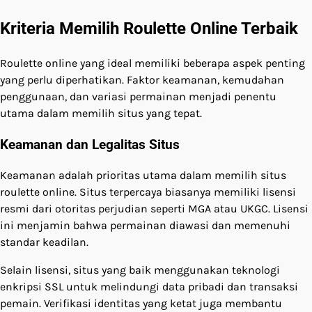
Kriteria Memilih Roulette Online Terbaik
Roulette online yang ideal memiliki beberapa aspek penting
yang perlu diperhatikan. Faktor keamanan, kemudahan
penggunaan, dan variasi permainan menjadi penentu
utama dalam memilih situs yang tepat.
Keamanan dan Legalitas Situs
Keamanan adalah prioritas utama dalam memilih situs
roulette online. Situs terpercaya biasanya memiliki lisensi
resmi dari otoritas perjudian seperti MGA atau UKGC. Lisensi
ini menjamin bahwa permainan diawasi dan memenuhi
standar keadilan.
Selain lisensi, situs yang baik menggunakan teknologi
enkripsi SSL untuk melindungi data pribadi dan transaksi
pemain. Verifikasi identitas yang ketat juga membantu