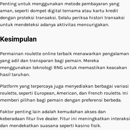
Penting untuk menggunakan metode pembayaran yang
aman, seperti dompet digital ternama atau kartu kredit
dengan proteksi transaksi. Selalu periksa histori transaksi
untuk mendeteksi adanya aktivitas mencurigakan.
Kesimpulan
Permainan roulette online terbaik menawarkan pengalaman
yang adil dan transparan bagi pemain. Mereka
menggunakan teknologi RNG untuk memastikan keacakan
hasil taruhan.
Platform yang terpercaya juga menyediakan berbagai variasi
roulette, seperti European, American, dan French roulette. Ini
memberi pilihan bagi pemain dengan preferensi berbeda.
Faktor penting lain adalah kemudahan akses dan
keberadaan fitur live dealer. Fitur ini meningkatkan interaksi
dan mendekatkan suasana seperti kasino fisik.