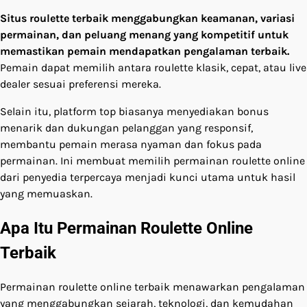
Situs roulette terbaik menggabungkan keamanan, variasi
permainan, dan peluang menang yang kompetitif untuk
memastikan pemain mendapatkan pengalaman terbaik.
Pemain dapat memilih antara roulette klasik, cepat, atau live
dealer sesuai preferensi mereka.
Selain itu, platform top biasanya menyediakan bonus
menarik dan dukungan pelanggan yang responsif,
membantu pemain merasa nyaman dan fokus pada
permainan. Ini membuat memilih permainan roulette online
dari penyedia terpercaya menjadi kunci utama untuk hasil
yang memuaskan.
Apa Itu Permainan Roulette Online
Terbaik
Permainan roulette online terbaik menawarkan pengalaman
yang menggabungkan sejarah, teknologi, dan kemudahan