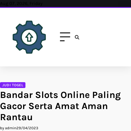
Skip
Aug 07, 2026, Friday
to
content
JUDI TOGEL
Bandar Slots Online Paling
Gacor Serta Amat Aman
Rantau
by admin
29/04/2023