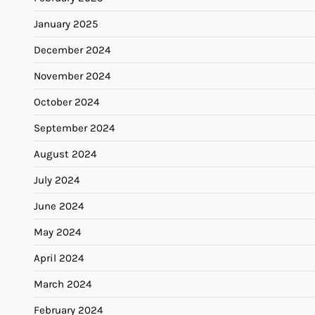
January 2025
December 2024
November 2024
October 2024
September 2024
August 2024
July 2024
June 2024
May 2024
April 2024
March 2024
February 2024