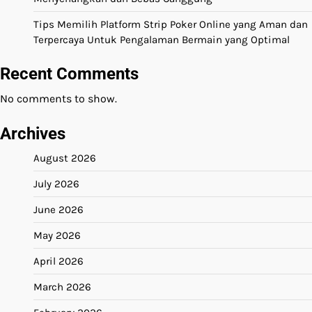
Tips Memilih Platform Strip Poker Online yang Aman dan
Terpercaya Untuk Pengalaman Bermain yang Optimal
Recent Comments
No comments to show.
Archives
August 2026
July 2026
June 2026
May 2026
April 2026
March 2026