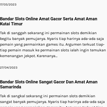
17/05/2023
Bandar Slots Online Amat Gacor Serta Amat Aman
Kutai Timur
Tak di sanggah sekarang ini permainan slots demikian
begitu banyak pemujanya. Nyaris tiap harinya ada-ada saja
pemain yang permainkan games itu. Argumen terkuat tiap-
tiap pemain masuk ke permainan slots ialah ingin temukan
kemenangan jekpot. Karenanya…
27/04/2023
Bandar Slots Online Sangat Gacor Dan Amat Aman
Samarinda
Tak di sangkal sekarang ini permainan slots demikian
sangat banyak pemujanya. Nyaris tiap harinya ada-ada saja