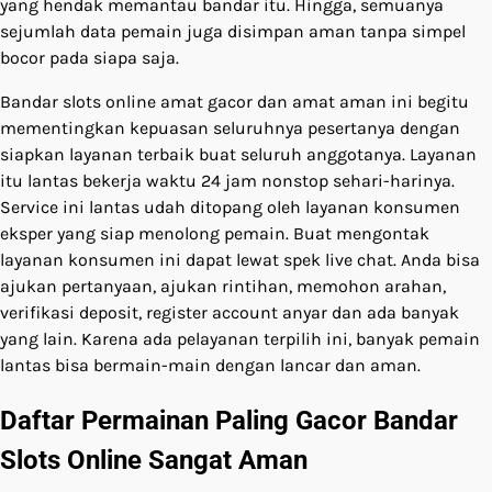
yang hendak memantau bandar itu. Hingga, semuanya
sejumlah data pemain juga disimpan aman tanpa simpel
bocor pada siapa saja.
Bandar slots online amat gacor dan amat aman ini begitu
mementingkan kepuasan seluruhnya pesertanya dengan
siapkan layanan terbaik buat seluruh anggotanya. Layanan
itu lantas bekerja waktu 24 jam nonstop sehari-harinya.
Service ini lantas udah ditopang oleh layanan konsumen
eksper yang siap menolong pemain. Buat mengontak
layanan konsumen ini dapat lewat spek live chat. Anda bisa
ajukan pertanyaan, ajukan rintihan, memohon arahan,
verifikasi deposit, register account anyar dan ada banyak
yang lain. Karena ada pelayanan terpilih ini, banyak pemain
lantas bisa bermain-main dengan lancar dan aman.
Daftar Permainan Paling Gacor Bandar
Slots Online Sangat Aman